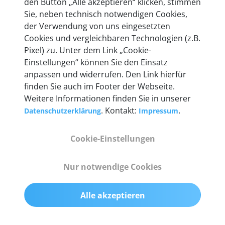
den Button „Alle akzeptieren“ klicken, stimmen
Unternehmen.
Sie, neben technisch notwendigen Cookies,
der Verwendung von uns eingesetzten
Cookies und vergleichbaren Technologien (z.B.
Pixel) zu. Unter dem Link „Cookie-
Einstellungen“ können Sie den Einsatz
Technische Details &
anpassen und widerrufen. Den Link hierfür
Lieferumfang
finden Sie auch im Footer der Webseite.
Weitere Informationen finden Sie in unserer
. Kontakt:
.
Datenschutzerklärung
Impressum
Abmessungen
Cookie-Einstellungen
55 mm x 25 mm x 12 mm
Nur notwendige Cookies
Gewicht
200 g
Alle akzeptieren
OBD2-Pins