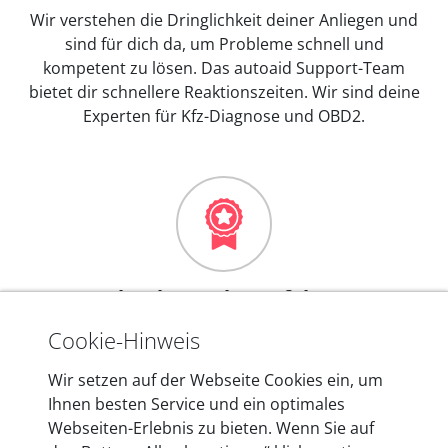
Wir verstehen die Dringlichkeit deiner Anliegen und
sind für dich da, um Probleme schnell und
kompetent zu lösen. Das autoaid Support-Team
bietet dir schnellere Reaktionszeiten. Wir sind deine
Experten für Kfz-Diagnose und OBD2.
Mehr als 10 Jahre Erfahrung
In den Kfz-Diagnosegeräten von autoaid stecken
Cookie-Hinweis
mehr als 10 Jahre Erfahrung, und auch in Zukunft
Wir setzen auf der Webseite Cookies ein, um
entwickeln wir unsere Produkte am Standort in
Ihnen besten Service und ein optimales
Berlin laufend weiter. Auf diese Qualität vertrauen
Webseiten-Erlebnis zu bieten. Wenn Sie auf
heute mehr als 60.000 Privatkunden und