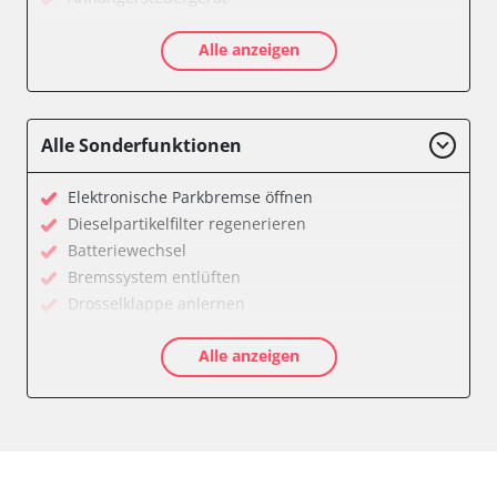
Diagnoseschnittstelle (EOBD/OBDII)
Alle anzeigen
Differentialsperre
Einparkhilfe
Einparkhilfe Lenkhilfe
Federung
Alle Sonderfunktionen
Feststellbremse (EPB / SBC)
Gateway
Elektronische Parkbremse öffnen
Getriebesteuerung
Dieselpartikelfilter regenerieren
Heckklappe
Batteriewechsel
Informationselektronik
Bremssystem entlüften
Klimaanlage
Drosselklappe anlernen
Kombiinstrument
Kraftstofftank entleeren
Lenkradelektronik
Alle anzeigen
Elektronische Parkbremse kalibrieren
Leuchtweitenregulierung (LWR)
Ölservicerückstellung
Motorsteuerung (EMS)
Anpassungsparameter zurücksetzen
Motorsteuerung 2 (EMS)
Bremsdrucksensor Nullpunkt-Kompensation
Niveauregulierung
Dieselpartikelfilter wechseln
Reifendruckkontrolle (RDK)
Differenzdruck Sensor anlernen