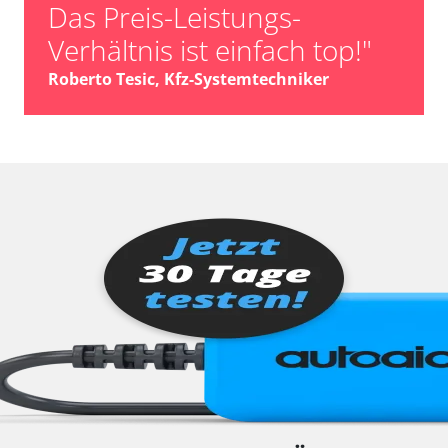
Das Preis-Leistungs-
Verhältnis ist einfach top!"
Roberto Tesic, Kfz-Systemtechniker