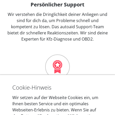
Persönlicher Support
Wir verstehen die Dringlichkeit deiner Anliegen und
sind für dich da, um Probleme schnell und
kompetent zu lösen. Das autoaid Support-Team
bietet dir schnellere Reaktionszeiten. Wir sind deine
Experten für Kfz-Diagnose und OBD2.
Mehr als 10 Jahre Erfahrung
Cookie-Hinweis
In den Kfz-Diagnosegeräten von autoaid stecken
Wir setzen auf der Webseite Cookies ein, um
mehr als 10 Jahre Erfahrung, und auch in Zukunft
Ihnen besten Service und ein optimales
entwickeln wir unsere Produkte am Standort in
Webseiten-Erlebnis zu bieten. Wenn Sie auf
Berlin laufend weiter. Auf diese Qualität vertrauen