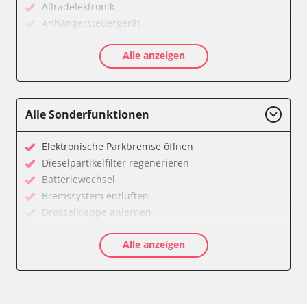
Allradelektronik
Anhängersteuergerät
Diagnoseschnittstelle (EOBD/OBDII)
Alle anzeigen
Differentialsperre
Einparkhilfe
Einparkhilfe Lenkhilfe
Federung
Alle Sonderfunktionen
Feststellbremse (EPB / SBC)
Gateway
Elektronische Parkbremse öffnen
Getriebesteuerung
Dieselpartikelfilter regenerieren
Heckklappe
Batteriewechsel
Informationselektronik
Bremssystem entlüften
Klimaanlage
Drosselklappe anlernen
Kombiinstrument
Kraftstofftank entleeren
Lenkradelektronik
Alle anzeigen
Elektronische Parkbremse kalibrieren
Leuchtweitenregulierung (LWR)
Ölservicerückstellung
Motorsteuerung (EMS)
Anpassungsparameter zurücksetzen
Motorsteuerung 2 (EMS)
Bremsdrucksensor Nullpunkt-Kompensation
Niveauregulierung