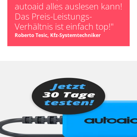
autoaid alles auslesen kann!
Das Preis-Leistungs-
Verhältnis ist einfach top!"
Roberto Tesic, Kfz-Systemtechniker