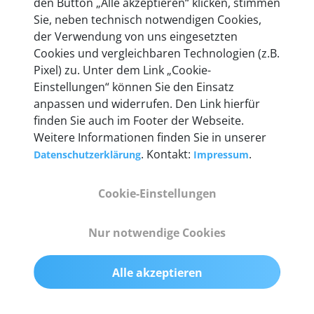
den Button „Alle akzeptieren“ klicken, stimmen
heute mehr als 60.000 Privatkunden und
Sie, neben technisch notwendigen Cookies,
Unternehmen.
der Verwendung von uns eingesetzten
Cookies und vergleichbaren Technologien (z.B.
Pixel) zu. Unter dem Link „Cookie-
Einstellungen“ können Sie den Einsatz
anpassen und widerrufen. Den Link hierfür
Technische Details &
finden Sie auch im Footer der Webseite.
Weitere Informationen finden Sie in unserer
Lieferumfang
. Kontakt:
.
Datenschutzerklärung
Impressum
Cookie-Einstellungen
Abmessungen
55 mm x 25 mm x 12 mm
Nur notwendige Cookies
Gewicht
Alle akzeptieren
200 g