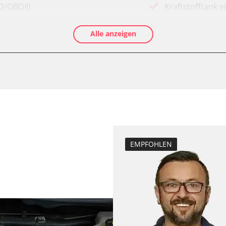
D/OBDII)
Kraftstofftank e
Elektronische P
Alle anzeigen
Ölservicerückst
Anpassungspara
Bremsdrucksens
Dieselpartikelfi
Differenzdruck 
Einspritzdüsen 
Elektronische P
Grundeinstellu
EMPFOHLEN
Injektor Adapti
Lamdasonde an
Längsbeschleun
LWR)
Kalibrierung
Parkbremse in 
Querbeschleuni