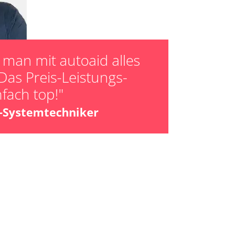
lung
ücksetzen
man mit autoaid alles
Das Preis-Leistungs-
nfach top!"
z-Systemtechniker