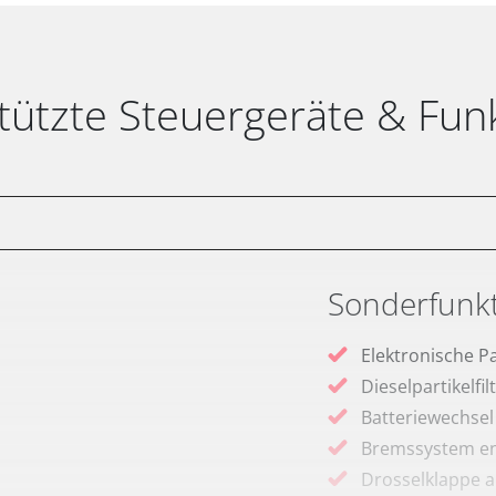
tützte Steuergeräte & Fun
Sonderfunk
Elektronische P
Dieselpartikelfi
Batteriewechsel
Bremssystem en
Drosselklappe 