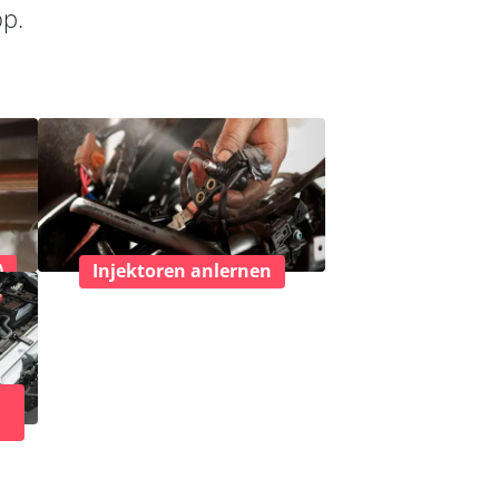
op.
)
Injektoren anlernen