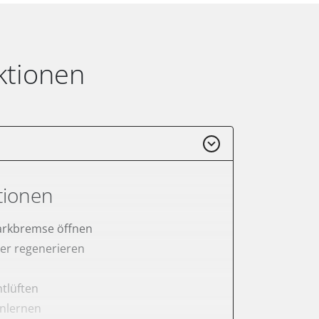
ktionen
tionen
arkbremse öffnen
lter regenerieren
tlüften
anlernen