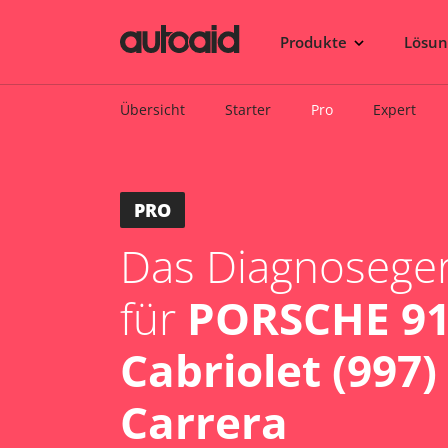
Produkte
Lösu
Übersicht
Starter
Pro
Expert
PRO
Das Diagnosegerä
für
PORSCHE 9
Cabriolet (997)
Carrera