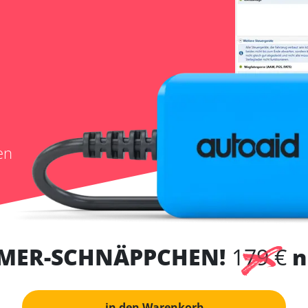
en
MER-SCHNÄPPCHEN!
179 €
n
in den Warenkorb