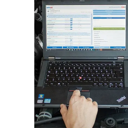
Niveauregulierung
Reifendruckkontrolle (RDK)
Rückfahrkamera
Servolenkung
Sitzbelegungserkennung (
Sitzpositionsspeicher Beifa
Sitzpositionsspeicher Fahr
Spurwechselassistent
Stand-/Zusatzheizung
Start Authentifikation
Türsteuergerät hinten links
Türsteuergerät hinten rech
Türsteuergerät vorne links
Türsteuergerät vorne rech
Verbaute Steuergeräte
Verteilergetriebe