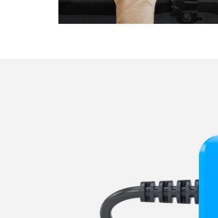
Wischersteuerung
Zentralelektronik
Zentralelektronik hinten
Zentralelektronik vorne
Zentralmodul Komfort