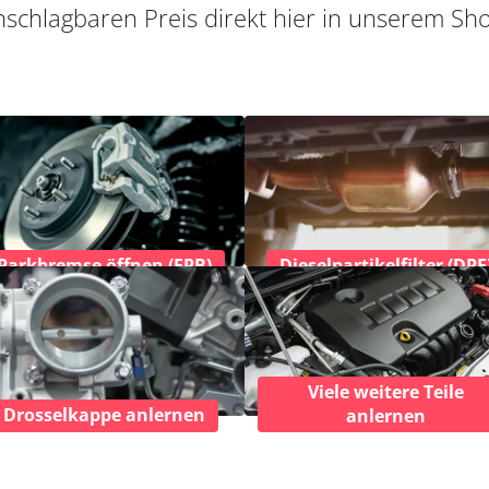
schlagbaren Preis direkt hier in unserem Sh
Parkbremse öffnen (EPB)
Dieselpartikelfilter (DPF
Viele weitere Teile
Drosselkappe anlernen
anlernen