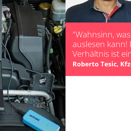
Kalibrierung
Servicerückstel
Steuergerät zur
"Wahnsinn, was 
OCM)
auslesen kann! 
hrer
Verhältnis ist ei
er
Roberto Tesic, Kf
ts
ts