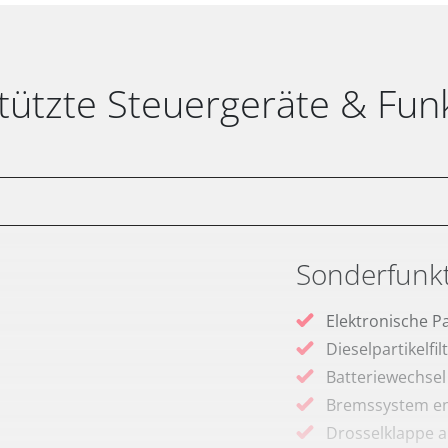
tützte Steuergeräte & Fun
Sonderfunk
Elektronische P
Dieselpartikelfi
Batteriewechsel
Bremssystem en
Drosselklappe 