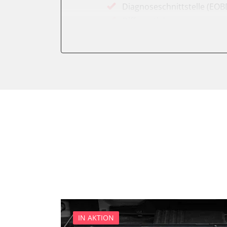
Diagnoseschnittstelle (EOB
Differentialsperre
Einparkhilfe
Einparkhilfe Lenkhilfe
Federung
Feststellbremse (EPB / SBC)
Gateway
Getriebesteuerung
Heckklappe
Informationselektronik
Klimaanlage
Kombiinstrument
Lenkradelektronik
Leuchtweitenregulierung (
Motorsteuerung (EMS)
IN AKTION
Motorsteuerung 2 (EMS)