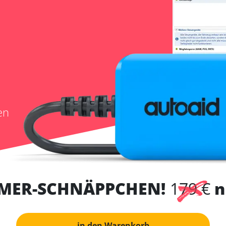
en
MER-SCHNÄPPCHEN!
179 €
n
in den Warenkorb