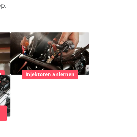
op.
)
Injektoren anlernen