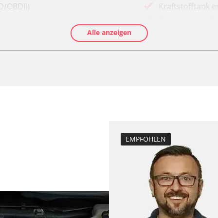
D/OBDII)
Kraftstofftank e
Elektronische P
Alle anzeigen
Ölservicerückst
Anpassungspara
Bremsdrucksens
Dieselpartikelfi
Differenzdruck 
Einspritzdüsen 
Elektronische P
Grundeinstellu
EMPFOHLEN
Injektor Adapti
Lamdasonde an
Längsbeschleun
LWR)
Kalibrierung
Parkbremse in 
Querbeschleuni