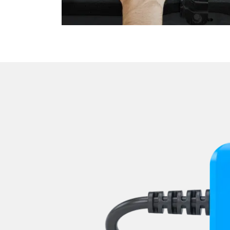
Wischersteuerung
Zentralelektronik
Zentralelektronik hinten
Zentralelektronik vorne
Zentralmodul Komfort