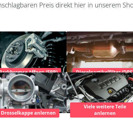
schlagbaren Preis direkt hier in unserem Sh
Parkbremse öffnen (EPB)
Dieselpartikelfilter (DPF
Viele weitere Teile
Drosselkappe anlernen
anlernen