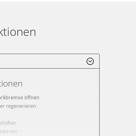
ktionen
tionen
arkbremse öffnen
lter regenerieren
tlüften
anlernen