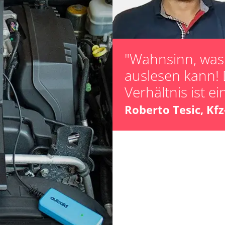
Kalibrierung
Servicerückstel
Steuergerät zur
"Wahnsinn, was 
OCM)
auslesen kann! 
hrer
Verhältnis ist ei
er
Roberto Tesic, Kf
ts
ts