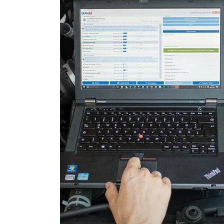
Niveauregulierung
Reifendruckkontrolle (RDK)
Rückfahrkamera
Servolenkung
Sitzbelegungserkennung (
Sitzpositionsspeicher Beifa
Sitzpositionsspeicher Fahr
Spurwechselassistent
Stand-/Zusatzheizung
Start Authentifikation
Türsteuergerät hinten links
Türsteuergerät hinten rech
Türsteuergerät vorne links
Türsteuergerät vorne rech
Verbaute Steuergeräte
Verteilergetriebe