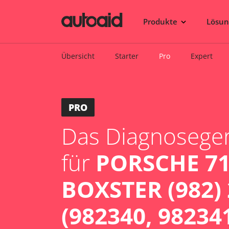
Produkte
Lösu
Übersicht
Starter
Pro
Expert
PRO
Das Diagnosegerä
für
PORSCHE 7
BOXSTER (982) 
(982340, 98234