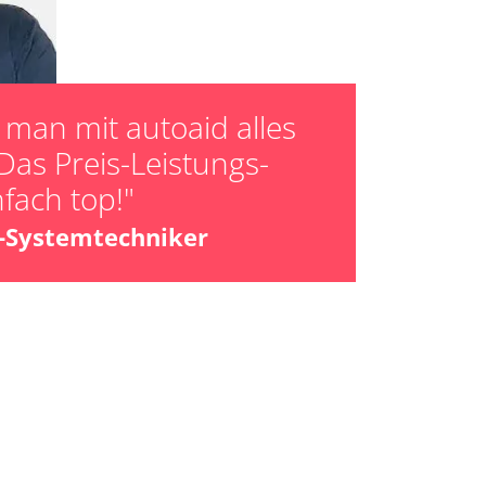
lung
ücksetzen
man mit autoaid alles
Das Preis-Leistungs-
nfach top!"
z-Systemtechniker