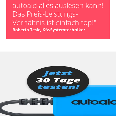
autoaid alles auslesen kann!
Das Preis-Leistungs-
Verhältnis ist einfach top!"
Roberto Tesic, Kfz-Systemtechniker