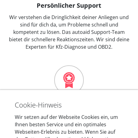
Persönlicher Support
Wir verstehen die Dringlichkeit deiner Anliegen und
sind für dich da, um Probleme schnell und
kompetent zu lösen. Das autoaid Support-Team
bietet dir schnellere Reaktionszeiten. Wir sind deine
Experten für Kfz-Diagnose und OBD2.
Mehr als 10 Jahre Erfahrung
Cookie-Hinweis
In den Kfz-Diagnosegeräten von autoaid stecken
Wir setzen auf der Webseite Cookies ein, um
mehr als 10 Jahre Erfahrung, und auch in Zukunft
Ihnen besten Service und ein optimales
entwickeln wir unsere Produkte am Standort in
Webseiten-Erlebnis zu bieten. Wenn Sie auf
Berlin laufend weiter. Auf diese Qualität vertrauen