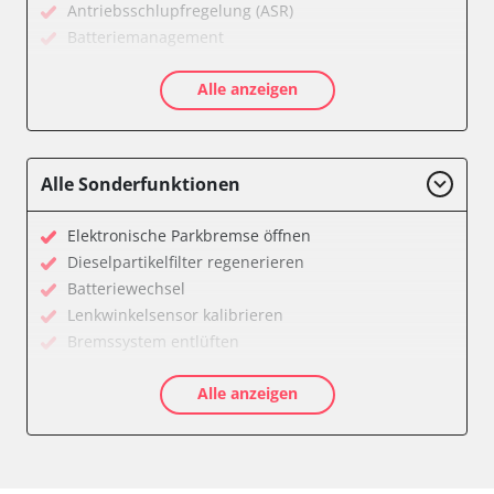
Antriebsschlupfregelung (ASR)
Batteriemanagement
CD-Wechsler
Alle anzeigen
Diagnoseschnittstelle (EOBD/OBDII)
Diebstahlwarnanlage
Diesel Additiv-System
Einparkhilfe
Alle Sonderfunktionen
Fahrzeug Stabilitätskontrolle (VSC)
Fernlichtassistent
Elektronische Parkbremse öffnen
Feststellbremse (EPB / SBC)
Dieselpartikelfilter regenerieren
Getriebesteuerung
Batteriewechsel
Gurtkontrollleuchten
Lenkwinkelsensor kalibrieren
Informationsanzeige
Bremssystem entlüften
Informationsanzeige Armaturenbrett
Drosselklappe anlernen
Informationsanzeige vorne (FDIM)
Alle anzeigen
AGR Ventil anlernen
Karosseriesteuerung
Luftmassenmesser anlernen
Klimaanlage
Kraftstofftank entleeren
Kombiinstrument
Elektronische Parkbremse kalibrieren
Lenksäuleneinheit