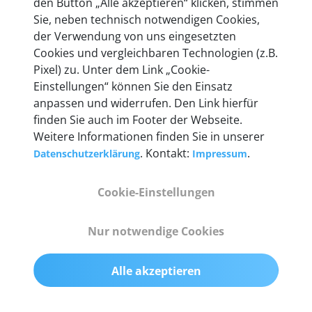
den Button „Alle akzeptieren“ klicken, stimmen
heute mehr als 60.000 Privatkunden und
Sie, neben technisch notwendigen Cookies,
Unternehmen.
der Verwendung von uns eingesetzten
Cookies und vergleichbaren Technologien (z.B.
Pixel) zu. Unter dem Link „Cookie-
Einstellungen“ können Sie den Einsatz
anpassen und widerrufen. Den Link hierfür
Technische Details &
finden Sie auch im Footer der Webseite.
Weitere Informationen finden Sie in unserer
Lieferumfang
. Kontakt:
.
Datenschutzerklärung
Impressum
Cookie-Einstellungen
Abmessungen
55 mm x 25 mm x 12 mm
Nur notwendige Cookies
Gewicht
Alle akzeptieren
200 g