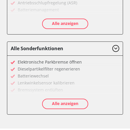
Antriebsschlupfregelung (ASR)
Batteriemanagement
CD-Wechsler
Alle anzeigen
Diagnoseschnittstelle (EOBD/OBDII)
Diebstahlwarnanlage
Diesel Additiv-System
Einparkhilfe
Alle Sonderfunktionen
Fahrzeug Stabilitätskontrolle (VSC)
Fernlichtassistent
Elektronische Parkbremse öffnen
Feststellbremse (EPB / SBC)
Dieselpartikelfilter regenerieren
Getriebesteuerung
Batteriewechsel
Gurtkontrollleuchten
Lenkwinkelsensor kalibrieren
Informationsanzeige
Bremssystem entlüften
Informationsanzeige Armaturenbrett
Drosselklappe anlernen
Informationsanzeige vorne (FDIM)
Alle anzeigen
AGR Ventil anlernen
Karosseriesteuerung
Luftmassenmesser anlernen
Klimaanlage
Kraftstofftank entleeren
Kombiinstrument
Elektronische Parkbremse kalibrieren
Lenksäuleneinheit