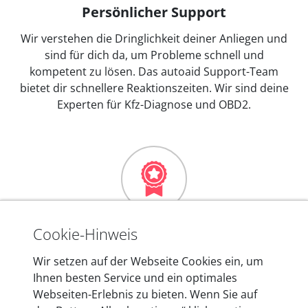
Persönlicher Support
Wir verstehen die Dringlichkeit deiner Anliegen und
sind für dich da, um Probleme schnell und
kompetent zu lösen. Das autoaid Support-Team
bietet dir schnellere Reaktionszeiten. Wir sind deine
Experten für Kfz-Diagnose und OBD2.
Mehr als 10 Jahre Erfahrung
Cookie-Hinweis
In den Kfz-Diagnosegeräten von autoaid stecken
Wir setzen auf der Webseite Cookies ein, um
mehr als 10 Jahre Erfahrung, und auch in Zukunft
Ihnen besten Service und ein optimales
entwickeln wir unsere Produkte am Standort in
Webseiten-Erlebnis zu bieten. Wenn Sie auf
Berlin laufend weiter. Auf diese Qualität vertrauen