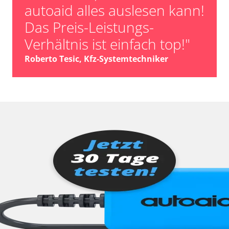
autoaid alles auslesen kann!
Das Preis-Leistungs-
Verhältnis ist einfach top!"
Roberto Tesic, Kfz-Systemtechniker