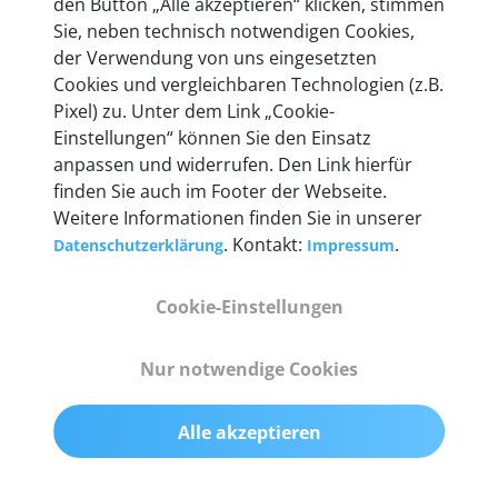
den Button „Alle akzeptieren“ klicken, stimmen
heute mehr als 60.000 Privatkunden und
Sie, neben technisch notwendigen Cookies,
Unternehmen.
der Verwendung von uns eingesetzten
Cookies und vergleichbaren Technologien (z.B.
Pixel) zu. Unter dem Link „Cookie-
Einstellungen“ können Sie den Einsatz
anpassen und widerrufen. Den Link hierfür
Technische Details &
finden Sie auch im Footer der Webseite.
Weitere Informationen finden Sie in unserer
Lieferumfang
. Kontakt:
.
Datenschutzerklärung
Impressum
Cookie-Einstellungen
Abmessungen
55 mm x 25 mm x 12 mm
Nur notwendige Cookies
Gewicht
Alle akzeptieren
200 g