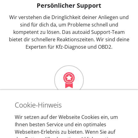
Persönlicher Support
Wir verstehen die Dringlichkeit deiner Anliegen und
sind für dich da, um Probleme schnell und
kompetent zu lösen. Das autoaid Support-Team
bietet dir schnellere Reaktionszeiten. Wir sind deine
Experten für Kfz-Diagnose und OBD2.
Mehr als 10 Jahre Erfahrung
Cookie-Hinweis
In den Kfz-Diagnosegeräten von autoaid stecken
Wir setzen auf der Webseite Cookies ein, um
mehr als 10 Jahre Erfahrung, und auch in Zukunft
Ihnen besten Service und ein optimales
entwickeln wir unsere Produkte am Standort in
Webseiten-Erlebnis zu bieten. Wenn Sie auf
Berlin laufend weiter. Auf diese Qualität vertrauen