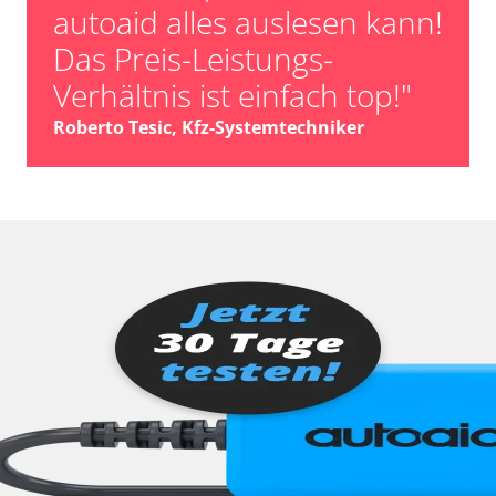
autoaid alles auslesen kann!
Das Preis-Leistungs-
Verhältnis ist einfach top!"
Roberto Tesic, Kfz-Systemtechniker