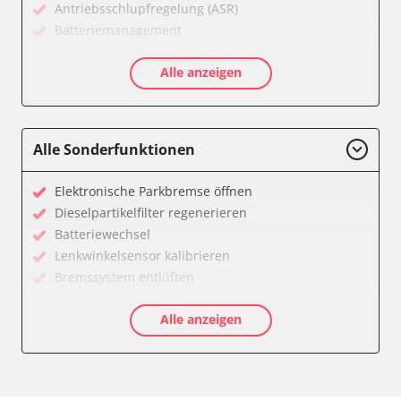
Antriebsschlupfregelung (ASR)
Batteriemanagement
CD-Wechsler
Alle anzeigen
Diagnoseschnittstelle (EOBD/OBDII)
Diebstahlwarnanlage
Diesel Additiv-System
Einparkhilfe
Alle Sonderfunktionen
Fahrzeug Stabilitätskontrolle (VSC)
Fernlichtassistent
Elektronische Parkbremse öffnen
Feststellbremse (EPB / SBC)
Dieselpartikelfilter regenerieren
Getriebesteuerung
Batteriewechsel
Gurtkontrollleuchten
Lenkwinkelsensor kalibrieren
Informationsanzeige
Bremssystem entlüften
Informationsanzeige Armaturenbrett
Drosselklappe anlernen
Informationsanzeige vorne (FDIM)
Alle anzeigen
AGR Ventil anlernen
Karosseriesteuerung
Luftmassenmesser anlernen
Klimaanlage
Kraftstofftank entleeren
Kombiinstrument
Elektronische Parkbremse kalibrieren
Lenksäuleneinheit