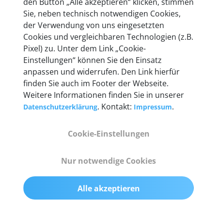
den Button „Alle akzeptieren“ klicken, stimmen
heute mehr als 60.000 Privatkunden und
Sie, neben technisch notwendigen Cookies,
Unternehmen.
der Verwendung von uns eingesetzten
Cookies und vergleichbaren Technologien (z.B.
Pixel) zu. Unter dem Link „Cookie-
Einstellungen“ können Sie den Einsatz
anpassen und widerrufen. Den Link hierfür
Technische Details &
finden Sie auch im Footer der Webseite.
Weitere Informationen finden Sie in unserer
Lieferumfang
. Kontakt:
.
Datenschutzerklärung
Impressum
Cookie-Einstellungen
Abmessungen
55 mm x 25 mm x 12 mm
Nur notwendige Cookies
Gewicht
Alle akzeptieren
200 g