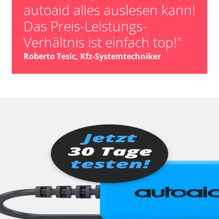
autoaid alles auslesen kann!
Das Preis-Leistungs-
Verhältnis ist einfach top!"
Roberto Tesic, Kfz-Systemtechniker