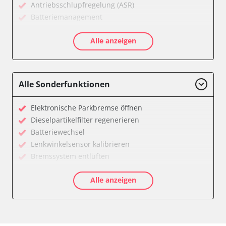
Antriebsschlupfregelung (ASR)
Batteriemanagement
CD-Wechsler
Alle anzeigen
Diagnoseschnittstelle (EOBD/OBDII)
Diebstahlwarnanlage
Diesel Additiv-System
Einparkhilfe
Alle Sonderfunktionen
Fahrzeug Stabilitätskontrolle (VSC)
Fernlichtassistent
Elektronische Parkbremse öffnen
Feststellbremse (EPB / SBC)
Dieselpartikelfilter regenerieren
Getriebesteuerung
Batteriewechsel
Gurtkontrollleuchten
Lenkwinkelsensor kalibrieren
Informationsanzeige
Bremssystem entlüften
Informationsanzeige Armaturenbrett
Drosselklappe anlernen
Informationsanzeige vorne (FDIM)
Alle anzeigen
AGR Ventil anlernen
Karosseriesteuerung
Luftmassenmesser anlernen
Klimaanlage
Kraftstofftank entleeren
Kombiinstrument
Elektronische Parkbremse kalibrieren
Lenksäuleneinheit