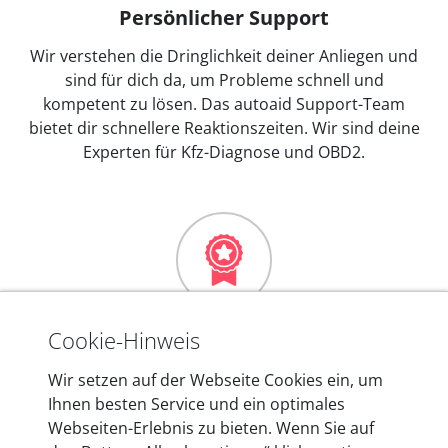
Persönlicher Support
Wir verstehen die Dringlichkeit deiner Anliegen und
sind für dich da, um Probleme schnell und
kompetent zu lösen. Das autoaid Support-Team
bietet dir schnellere Reaktionszeiten. Wir sind deine
Experten für Kfz-Diagnose und OBD2.
Mehr als 10 Jahre Erfahrung
Cookie-Hinweis
In den Kfz-Diagnosegeräten von autoaid stecken
Wir setzen auf der Webseite Cookies ein, um
mehr als 10 Jahre Erfahrung, und auch in Zukunft
Ihnen besten Service und ein optimales
entwickeln wir unsere Produkte am Standort in
Webseiten-Erlebnis zu bieten. Wenn Sie auf
Berlin laufend weiter. Auf diese Qualität vertrauen