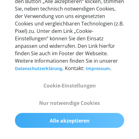
den Button „Alle akzeptieren“ klicken, stimmen
heute mehr als 60.000 Privatkunden und
Sie, neben technisch notwendigen Cookies,
Unternehmen.
der Verwendung von uns eingesetzten
Cookies und vergleichbaren Technologien (z.B.
Pixel) zu. Unter dem Link „Cookie-
Einstellungen“ können Sie den Einsatz
anpassen und widerrufen. Den Link hierfür
Technische Details &
finden Sie auch im Footer der Webseite.
Weitere Informationen finden Sie in unserer
Lieferumfang
. Kontakt:
.
Datenschutzerklärung
Impressum
Cookie-Einstellungen
Abmessungen
55 mm x 25 mm x 12 mm
Nur notwendige Cookies
Gewicht
Alle akzeptieren
200 g