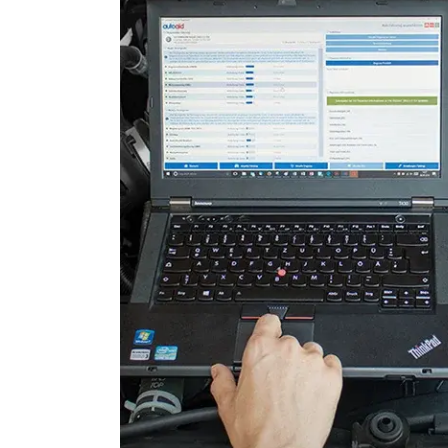
Start Authentifikation
Start-Stopp-Automatik
Wegfahrsperre
Zentralelektronik