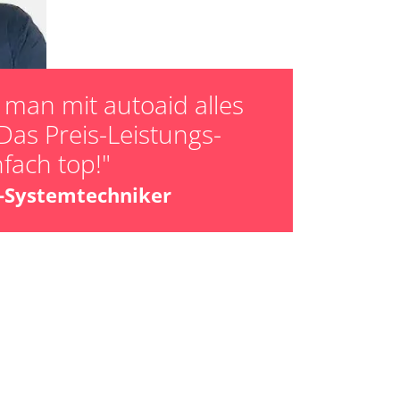
man mit autoaid alles
Das Preis-Leistungs-
nfach top!"
z-Systemtechniker