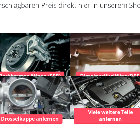
schlagbaren Preis direkt hier in unserem Sh
Parkbremse öffnen (EPB)
Dieselpartikelfilter (DPF
Viele weitere Teile
Drosselkappe anlernen
anlernen