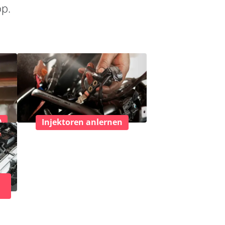
op.
)
Injektoren anlernen