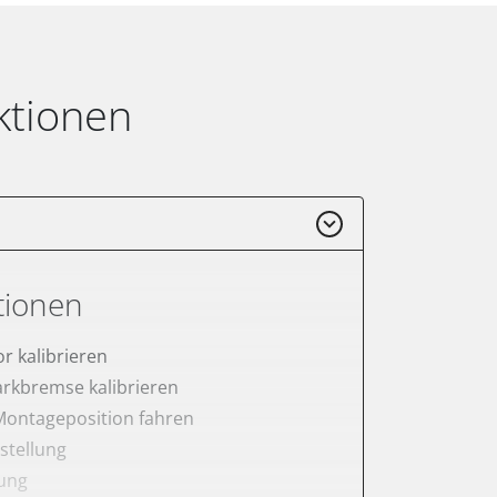
ktionen
tionen
r kalibrieren
arkbremse kalibrieren
Montageposition fahren
stellung
lung