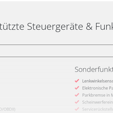
tützte Steuergeräte & Fun
Sonderfunk
Lenkwinkelsenso
Elektronische P
Parkbremse in 
Scheinwerferein
D/OBDII)
Servicerückstel