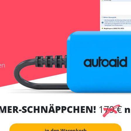
en
MER-SCHNÄPPCHEN!
179 €
n
in den Warenkorb