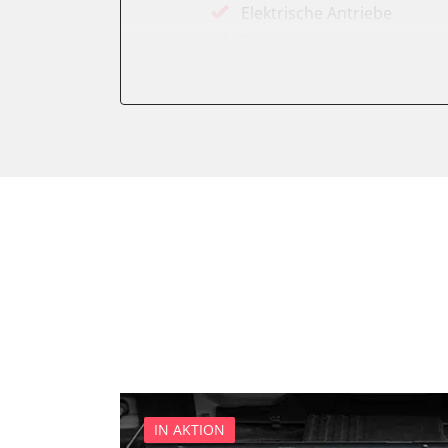
Elektrische Antriebe
Elektronisches Wählhebel
Getriebesteuerung
Heizung/Klima
Hochspannungsbatterie
Informationsanzeige
Klimaanlage
Kombiinstrument
Lenkradwinkel-Sensor
Lichtsteuerung
Motorsteuerung (EMS)
Navigationssystem
Regen-/Lichtsensor
Servolenkung
Soundsystem
IN AKTION
Sprachsteuerung