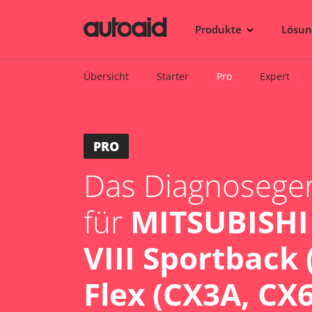
Produkte
Lösu
Übersicht
Starter
Pro
Expert
PRO
Das Diagnosegerä
für
MITSUBISHI
VIII Sportback 
Flex (CX3A, CX