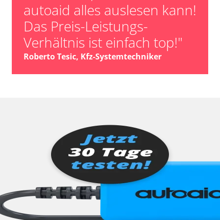
autoaid alles auslesen kann!
Das Preis-Leistungs-
Verhältnis ist einfach top!"
Roberto Tesic, Kfz-Systemtechniker