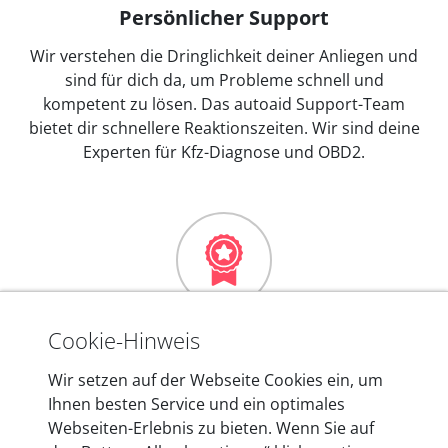
Persönlicher Support
Wir verstehen die Dringlichkeit deiner Anliegen und
sind für dich da, um Probleme schnell und
kompetent zu lösen. Das autoaid Support-Team
bietet dir schnellere Reaktionszeiten. Wir sind deine
Experten für Kfz-Diagnose und OBD2.
Mehr als 10 Jahre Erfahrung
Cookie-Hinweis
In den Kfz-Diagnosegeräten von autoaid stecken
Wir setzen auf der Webseite Cookies ein, um
mehr als 10 Jahre Erfahrung, und auch in Zukunft
Ihnen besten Service und ein optimales
entwickeln wir unsere Produkte am Standort in
Webseiten-Erlebnis zu bieten. Wenn Sie auf
Berlin laufend weiter. Auf diese Qualität vertrauen