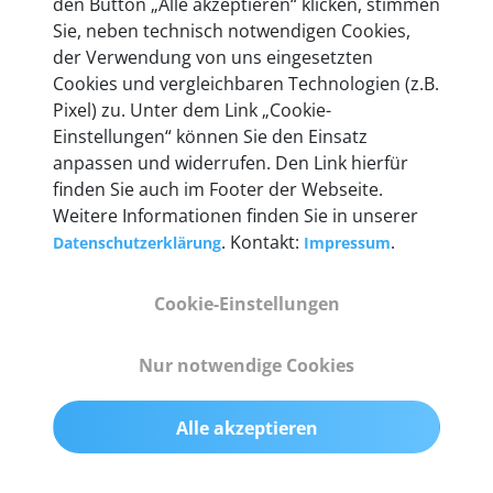
den Button „Alle akzeptieren“ klicken, stimmen
heute mehr als 60.000 Privatkunden und
Sie, neben technisch notwendigen Cookies,
Unternehmen.
der Verwendung von uns eingesetzten
Cookies und vergleichbaren Technologien (z.B.
Pixel) zu. Unter dem Link „Cookie-
Einstellungen“ können Sie den Einsatz
anpassen und widerrufen. Den Link hierfür
Technische Details &
finden Sie auch im Footer der Webseite.
Weitere Informationen finden Sie in unserer
Lieferumfang
. Kontakt:
.
Datenschutzerklärung
Impressum
Cookie-Einstellungen
Abmessungen
55 mm x 25 mm x 12 mm
Nur notwendige Cookies
Gewicht
Alle akzeptieren
200 g