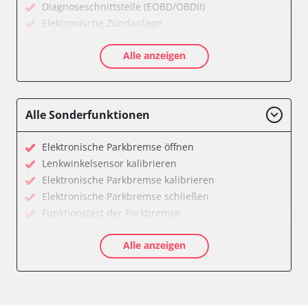
Diagnoseschnittstelle (EOBD/OBDII)
Elektronische Zündanlage
Getriebesteuerung
Alle anzeigen
Klimaanlage
Kombiinstrument
Motorsteuerung (EMS)
Reifendruckkontrolle (RDK)
Alle Sonderfunktionen
Servolenkung
Zentralelektronik
Elektronische Parkbremse öffnen
Verfügbarkeit abhängig von Modell, Motorisierung, Ausstattung
Lenkwinkelsensor kalibrieren
und Konfiguration
Elektronische Parkbremse kalibrieren
Elektronische Parkbremse schließen
Funktionstest der Parkbremse
Längsbeschleunigungssensor Nullpunkt-
Alle anzeigen
Kalibrierung
Parkbremse in Montageposition fahren
Servicerückstellung
Verfügbarkeit abhängig von Modell, Motorisierung, Ausstattung