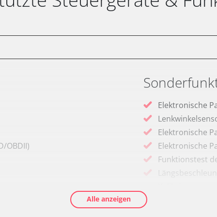
Sonderfunk
Elektronische P
Lenkwinkelsenso
Elektronische P
D/OBDII)
Elektronische P
Funktionstest 
Längsbeschleun
Kalibrierung
Alle anzeigen
Parkbremse in 
Servicerückstel