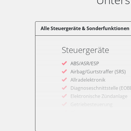
Alle Steuergeräte & Sonderfunktionen
Steuergeräte
ABS/ASR/ESP
Airbag/Gurtstraffer (SRS)
Allradelektronik
Diagnoseschnittstelle (EOB
Elektronische Zündanlage
Getriebesteuerung
Klimaanlage
Kombiinstrument
Motorsteuerung (EMS)