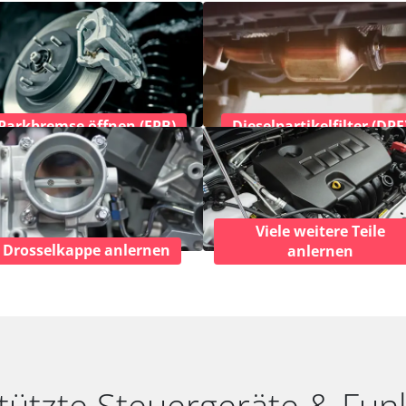
Parkbremse öffnen (EPB)
Dieselpartikelfilter (DPF
Viele weitere Teile
Drosselkappe anlernen
anlernen
tützte Steuergeräte & Fun