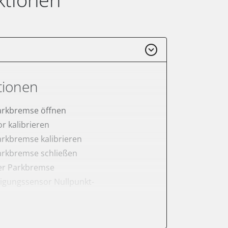
tionen
arkbremse öffnen
r kalibrieren
arkbremse kalibrieren
arkbremse schließen
der Parkbremse
igungssensor Nullpunkt-
Montageposition fahren
lung