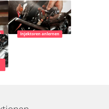
)
Injektoren anlernen
ktionen