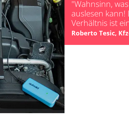
"Wahnsinn, was 
auslesen kann! 
Verhältnis ist ei
Roberto Tesic, Kf