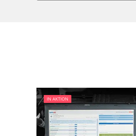
Reifendruckkontrolle (RDK)
Servolenkung
Zentralelektronik
IN AKTION