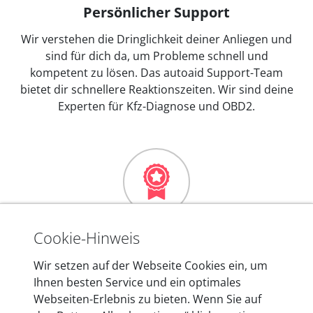
Persönlicher Support
Wir verstehen die Dringlichkeit deiner Anliegen und
sind für dich da, um Probleme schnell und
kompetent zu lösen. Das autoaid Support-Team
bietet dir schnellere Reaktionszeiten. Wir sind deine
Experten für Kfz-Diagnose und OBD2.
Mehr als 10 Jahre Erfahrung
Cookie-Hinweis
In den Kfz-Diagnosegeräten von autoaid stecken
Wir setzen auf der Webseite Cookies ein, um
mehr als 10 Jahre Erfahrung, und auch in Zukunft
Ihnen besten Service und ein optimales
entwickeln wir unsere Produkte am Standort in
Webseiten-Erlebnis zu bieten. Wenn Sie auf
Berlin laufend weiter. Auf diese Qualität vertrauen