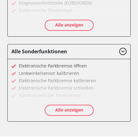
Diagnoseschnittstelle (EOBD/OBDII)
Elektronische Zündanlage
Getriebesteuerung
Alle anzeigen
Klimaanlage
Kombiinstrument
Motorsteuerung (EMS)
Reifendruckkontrolle (RDK)
Alle Sonderfunktionen
Servolenkung
Zentralelektronik
Elektronische Parkbremse öffnen
Verfügbarkeit abhängig von Modell, Motorisierung, Ausstattung
Lenkwinkelsensor kalibrieren
und Konfiguration
Elektronische Parkbremse kalibrieren
Elektronische Parkbremse schließen
Funktionstest der Parkbremse
Längsbeschleunigungssensor Nullpunkt-
Alle anzeigen
Kalibrierung
Parkbremse in Montageposition fahren
Servicerückstellung
Verfügbarkeit abhängig von Modell, Motorisierung, Ausstattung