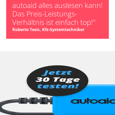
autoaid alles auslesen kann!
Das Preis-Leistungs-
Verhältnis ist einfach top!"
Roberto Tesic, Kfz-Systemtechniker