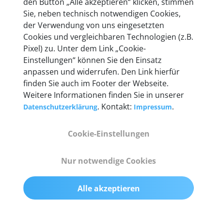
den Button „Alle akzeptieren“ klicken, stimmen
heute mehr als 60.000 Privatkunden und
Sie, neben technisch notwendigen Cookies,
Unternehmen.
der Verwendung von uns eingesetzten
Cookies und vergleichbaren Technologien (z.B.
Pixel) zu. Unter dem Link „Cookie-
Einstellungen“ können Sie den Einsatz
anpassen und widerrufen. Den Link hierfür
Technische Details &
finden Sie auch im Footer der Webseite.
Weitere Informationen finden Sie in unserer
Lieferumfang
. Kontakt:
.
Datenschutzerklärung
Impressum
Cookie-Einstellungen
Abmessungen
55 mm x 25 mm x 12 mm
Nur notwendige Cookies
Gewicht
Alle akzeptieren
200 g