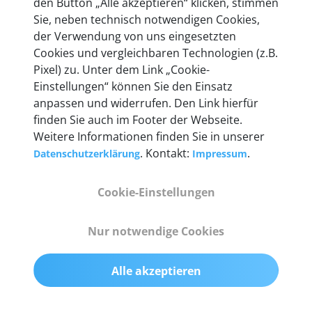
den Button „Alle akzeptieren“ klicken, stimmen
heute mehr als 60.000 Privatkunden und
Sie, neben technisch notwendigen Cookies,
Unternehmen.
der Verwendung von uns eingesetzten
Cookies und vergleichbaren Technologien (z.B.
Pixel) zu. Unter dem Link „Cookie-
Einstellungen“ können Sie den Einsatz
anpassen und widerrufen. Den Link hierfür
Technische Details &
finden Sie auch im Footer der Webseite.
Weitere Informationen finden Sie in unserer
Lieferumfang
. Kontakt:
.
Datenschutzerklärung
Impressum
Cookie-Einstellungen
Abmessungen
55 mm x 25 mm x 12 mm
Nur notwendige Cookies
Gewicht
Alle akzeptieren
200 g