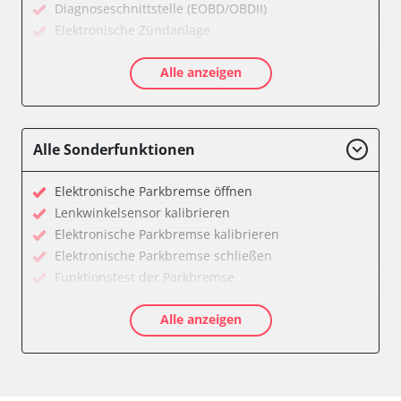
Diagnoseschnittstelle (EOBD/OBDII)
Elektronische Zündanlage
Getriebesteuerung
Alle anzeigen
Klimaanlage
Kombiinstrument
Motorsteuerung (EMS)
Reifendruckkontrolle (RDK)
Alle Sonderfunktionen
Servolenkung
Zentralelektronik
Elektronische Parkbremse öffnen
Verfügbarkeit abhängig von Modell, Motorisierung, Ausstattung
Lenkwinkelsensor kalibrieren
und Konfiguration
Elektronische Parkbremse kalibrieren
Elektronische Parkbremse schließen
Funktionstest der Parkbremse
Längsbeschleunigungssensor Nullpunkt-
Alle anzeigen
Kalibrierung
Parkbremse in Montageposition fahren
Servicerückstellung
Verfügbarkeit abhängig von Modell, Motorisierung, Ausstattung