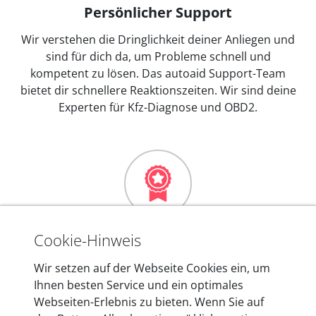
Persönlicher Support
Wir verstehen die Dringlichkeit deiner Anliegen und
sind für dich da, um Probleme schnell und
kompetent zu lösen. Das autoaid Support-Team
bietet dir schnellere Reaktionszeiten. Wir sind deine
Experten für Kfz-Diagnose und OBD2.
Mehr als 10 Jahre Erfahrung
Cookie-Hinweis
In den Kfz-Diagnosegeräten von autoaid stecken
Wir setzen auf der Webseite Cookies ein, um
mehr als 10 Jahre Erfahrung, und auch in Zukunft
Ihnen besten Service und ein optimales
entwickeln wir unsere Produkte am Standort in
Webseiten-Erlebnis zu bieten. Wenn Sie auf
Berlin laufend weiter. Auf diese Qualität vertrauen