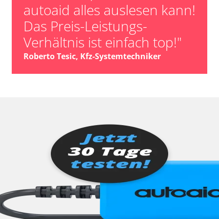
autoaid alles auslesen kann!
Das Preis-Leistungs-
Verhältnis ist einfach top!"
Roberto Tesic, Kfz-Systemtechniker