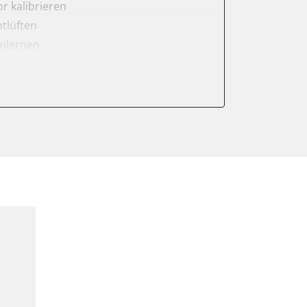
r kalibrieren
tlüften
anlernen
rnen
er anlernen
arkbremse kalibrieren
r Adaptionswerte
meter zurücksetzen
or Nullpunkt-Kompensation
ter einstellen
lter wechseln
Sensor anlernen
anlernen
arkbremse schließen