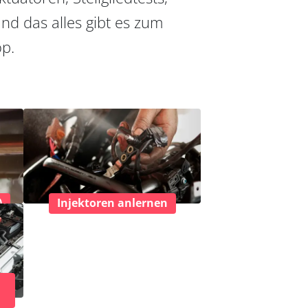
nd das alles gibt es zum
op.
)
Injektoren anlernen