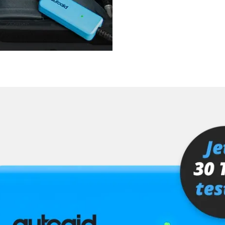
Steuergerät Init
Turbolader Ada
unbekannte Fun
Zurücksetzen d
Verfügbarkeit abhängig von Modell, Motorisierung, Ausstattung und Konfiguration