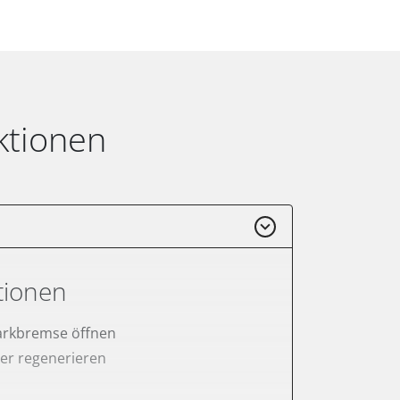
ktionen
tionen
arkbremse öffnen
lter regenerieren