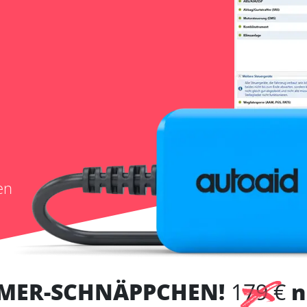
en
MER-SCHNÄPPCHEN!
179 €
n