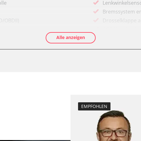
lle
Lenkwinkelsenso
Bremssystem en
D/OBDII)
Drosselklappe 
AGR Ventil anle
Alle anzeigen
Luftmassenmess
ftung/Klimaanlage
Elektronische P
Abgastemperatu
zurücksetzen
Anpassungspara
 (FDIM)
Bremsdrucksens
Dieselpartikelfil
Dieselpartikelfi
EMPFOHLEN
Differenzdruck 
LWR)
Einspritzdüsen 
Elektronische P
ng
ESP test