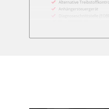
Alternative Treibstoffkontro
Anhängersteuergerät
Diagnoseschnittstelle (EOB
Diesel Additiv-System
Einparkhilfe
Fernbedienung Heizung/Lü
Feststellbremse (EPB / SBC)
Getriebesteuerung
Informationsanzeige
Informationsanzeige vorne
Klimaanlage
Kombiinstrument
Lenkradwinkel-Sensor
Leuchtweitenregulierung (
Motorsteuerung (EMS)
Schlüssellose Fernbedienu