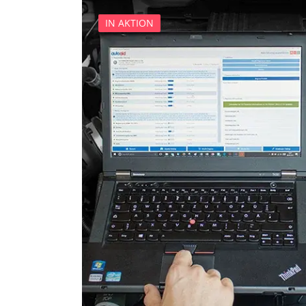
Seitenhinderniserkennung l
IN AKTION
Sekundäre Luftheizung
Servolenkung
Sitzelektronik Fahrer
Soundsystem
Sprachsteuerung
Türsteuergerät hinten links
Türsteuergerät hinten rech
Türsteuergerät vorne links
Türsteuergerät vorne rech
Vordere Bedieneinheit
Zentralelektronik
Zentralelektronik 2