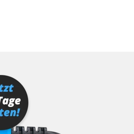
ialisierung
ptionswerte zurücksetzen
ktion
er AGR Adaptionswerte