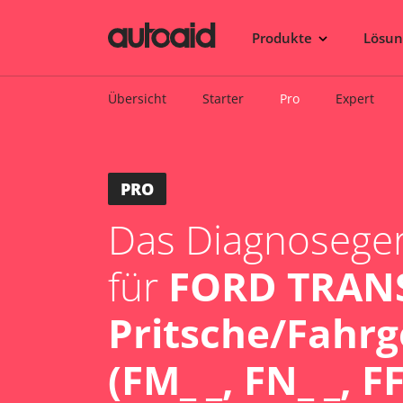
Produkte
Lösu
Übersicht
Starter
Pro
Expert
PRO
Das Diagnosegerä
für
FORD TRAN
Pritsche/Fahrg
(FM_ _, FN_ _, FF