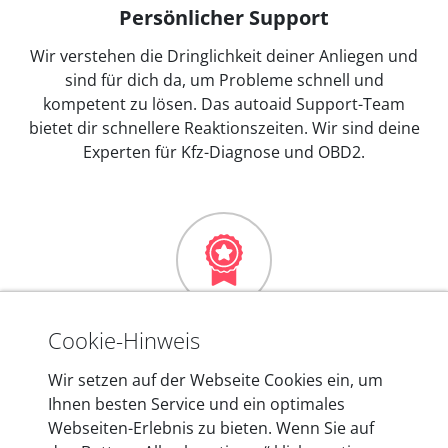
Persönlicher Support
Wir verstehen die Dringlichkeit deiner Anliegen und
sind für dich da, um Probleme schnell und
kompetent zu lösen. Das autoaid Support-Team
bietet dir schnellere Reaktionszeiten. Wir sind deine
Experten für Kfz-Diagnose und OBD2.
Mehr als 10 Jahre Erfahrung
Cookie-Hinweis
In den Kfz-Diagnosegeräten von autoaid stecken
Wir setzen auf der Webseite Cookies ein, um
mehr als 10 Jahre Erfahrung, und auch in Zukunft
Ihnen besten Service und ein optimales
entwickeln wir unsere Produkte am Standort in
Webseiten-Erlebnis zu bieten. Wenn Sie auf
Berlin laufend weiter. Auf diese Qualität vertrauen