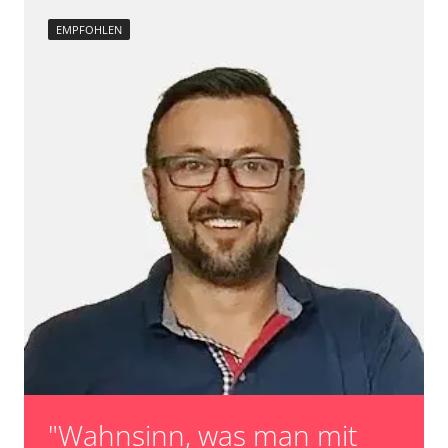
Raildrucksensor Anpassung
EMPFOHLEN
Reset nach Kupplungswechsel
Scheinwerfereinstellung
Servicerückstellung
Steuergerät Initialisierung
Turbolader Adaptionswerte zurücksetzen
unbekannte Funktion
Zurücksetzen der AGR Adaptionswerte
Verfügbarkeit abhängig von Modell, Motorisierung, Ausstattung
und Konfiguration
"Wahnsinn, was man mit