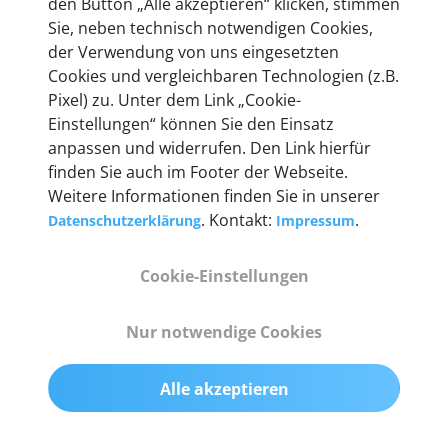
den Button „Alle akzeptieren“ klicken, stimmen
heute mehr als 60.000 Privatkunden und
Sie, neben technisch notwendigen Cookies,
Unternehmen.
der Verwendung von uns eingesetzten
Cookies und vergleichbaren Technologien (z.B.
Pixel) zu. Unter dem Link „Cookie-
Einstellungen“ können Sie den Einsatz
anpassen und widerrufen. Den Link hierfür
Technische Details &
finden Sie auch im Footer der Webseite.
Weitere Informationen finden Sie in unserer
Lieferumfang
. Kontakt:
.
Datenschutzerklärung
Impressum
Cookie-Einstellungen
Abmessungen
55 mm x 25 mm x 12 mm
Nur notwendige Cookies
Gewicht
Alle akzeptieren
200 g