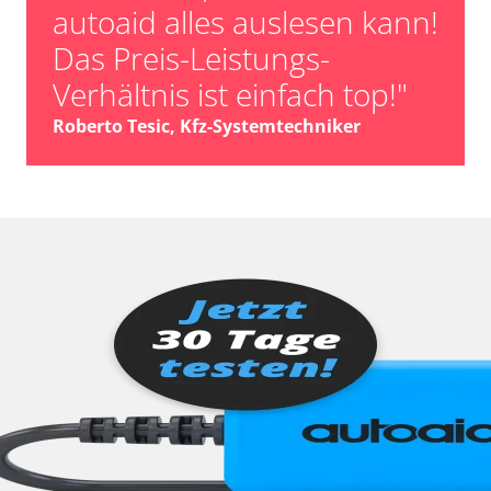
autoaid alles auslesen kann!
Das Preis-Leistungs-
Verhältnis ist einfach top!"
Roberto Tesic, Kfz-Systemtechniker