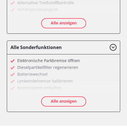
Alternative Treibstoffkontrolle
Anhängersteuergerät
Diagnoseschnittstelle (EOBD/OBDII)
Alle anzeigen
Diesel Additiv-System
Einparkhilfe
Fernbedienung Heizung/Lüftung/Klimaanlage
Feststellbremse (EPB / SBC)
Alle Sonderfunktionen
Getriebesteuerung
Informationsanzeige
Elektronische Parkbremse öffnen
Informationsanzeige vorne (FDIM)
Dieselpartikelfilter regenerieren
Klimaanlage
Batteriewechsel
Kombiinstrument
Lenkwinkelsensor kalibrieren
Lenkradwinkel-Sensor
Bremssystem entlüften
Leuchtweitenregulierung (LWR)
Drosselklappe anlernen
Motorsteuerung (EMS)
Alle anzeigen
AGR Ventil anlernen
Schlüssellose Fernbedienung
Luftmassenmesser anlernen
Seitenhinderniserkennung links (SODL)
Elektronische Parkbremse kalibrieren
Sekundäre Luftheizung
Abgastemperatur Adaptionswerte zurücksetzen
Servolenkung