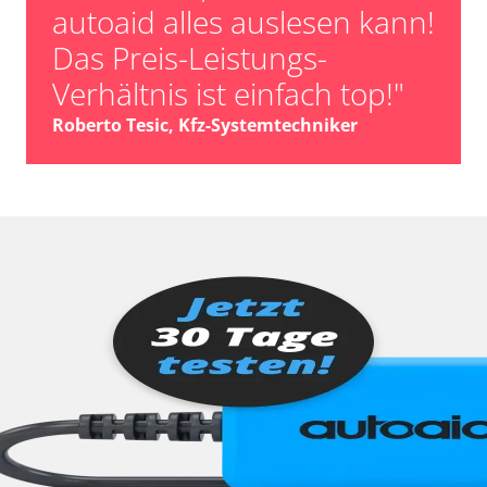
autoaid alles auslesen kann!
Das Preis-Leistungs-
Verhältnis ist einfach top!"
Roberto Tesic, Kfz-Systemtechniker