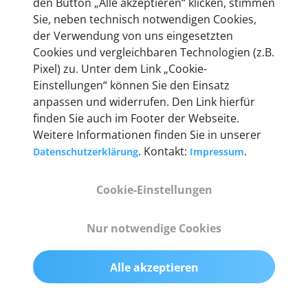
den Button „Alle akzeptieren“ klicken, stimmen
heute mehr als 60.000 Privatkunden und
Sie, neben technisch notwendigen Cookies,
Unternehmen.
der Verwendung von uns eingesetzten
Cookies und vergleichbaren Technologien (z.B.
Pixel) zu. Unter dem Link „Cookie-
Einstellungen“ können Sie den Einsatz
anpassen und widerrufen. Den Link hierfür
Technische Details &
finden Sie auch im Footer der Webseite.
Weitere Informationen finden Sie in unserer
Lieferumfang
. Kontakt:
.
Datenschutzerklärung
Impressum
Cookie-Einstellungen
Abmessungen
55 mm x 25 mm x 12 mm
Nur notwendige Cookies
Gewicht
Alle akzeptieren
200 g