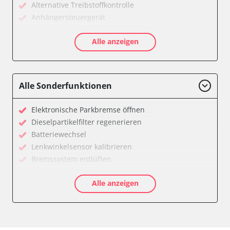
Alternative Treibstoffkontrolle
Anhängersteuergerät
Diagnoseschnittstelle (EOBD/OBDII)
Alle anzeigen
Diesel Additiv-System
Einparkhilfe
Fernbedienung Heizung/Lüftung/Klimaanlage
Feststellbremse (EPB / SBC)
Alle Sonderfunktionen
Getriebesteuerung
Informationsanzeige
Elektronische Parkbremse öffnen
Informationsanzeige vorne (FDIM)
Dieselpartikelfilter regenerieren
Klimaanlage
Batteriewechsel
Kombiinstrument
Lenkwinkelsensor kalibrieren
Lenkradwinkel-Sensor
Bremssystem entlüften
Leuchtweitenregulierung (LWR)
Drosselklappe anlernen
Motorsteuerung (EMS)
Alle anzeigen
AGR Ventil anlernen
Schlüssellose Fernbedienung
Luftmassenmesser anlernen
Seitenhinderniserkennung links (SODL)
Elektronische Parkbremse kalibrieren
Sekundäre Luftheizung
Abgastemperatur Adaptionswerte zurücksetzen
Servolenkung