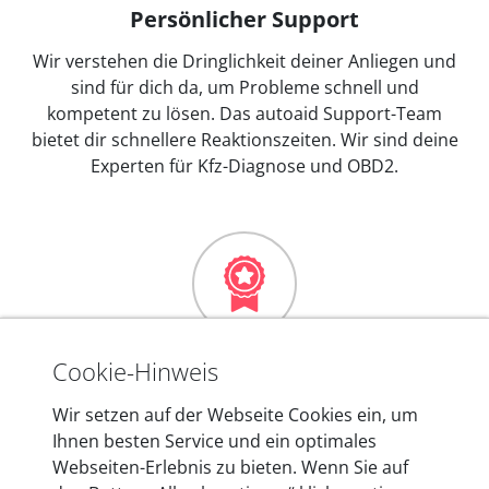
Persönlicher Support
Wir verstehen die Dringlichkeit deiner Anliegen und
sind für dich da, um Probleme schnell und
kompetent zu lösen. Das autoaid Support-Team
bietet dir schnellere Reaktionszeiten. Wir sind deine
Experten für Kfz-Diagnose und OBD2.
Mehr als 10 Jahre Erfahrung
Cookie-Hinweis
In den Kfz-Diagnosegeräten von autoaid stecken
Wir setzen auf der Webseite Cookies ein, um
mehr als 10 Jahre Erfahrung, und auch in Zukunft
Ihnen besten Service und ein optimales
entwickeln wir unsere Produkte am Standort in
Webseiten-Erlebnis zu bieten. Wenn Sie auf
Berlin laufend weiter. Auf diese Qualität vertrauen