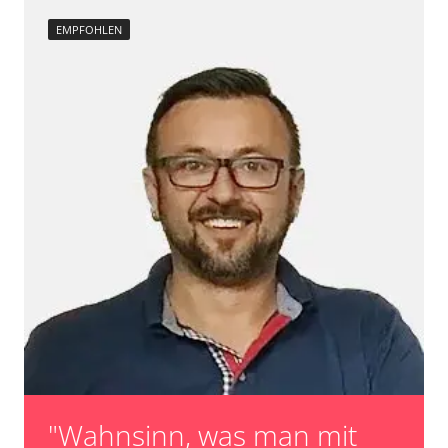
Raildrucksensor Anpassung
EMPFOHLEN
Reset nach Kupplungswechsel
Scheinwerfereinstellung
Servicerückstellung
Steuergerät Initialisierung
Turbolader Adaptionswerte zurücksetzen
unbekannte Funktion
Zurücksetzen der AGR Adaptionswerte
Verfügbarkeit abhängig von Modell, Motorisierung, Ausstattung
und Konfiguration
"Wahnsinn, was man mit