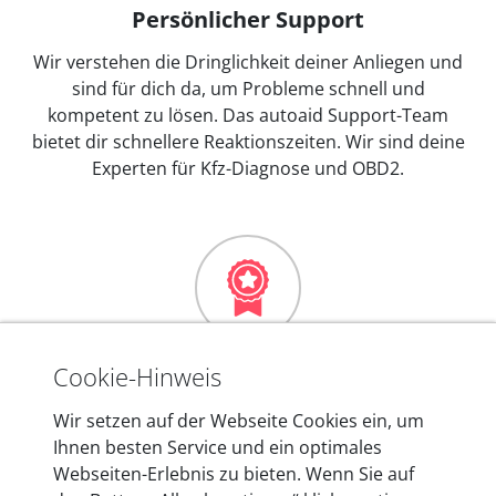
Persönlicher Support
Wir verstehen die Dringlichkeit deiner Anliegen und
sind für dich da, um Probleme schnell und
kompetent zu lösen. Das autoaid Support-Team
bietet dir schnellere Reaktionszeiten. Wir sind deine
Experten für Kfz-Diagnose und OBD2.
Mehr als 10 Jahre Erfahrung
Cookie-Hinweis
In den Kfz-Diagnosegeräten von autoaid stecken
Wir setzen auf der Webseite Cookies ein, um
mehr als 10 Jahre Erfahrung, und auch in Zukunft
Ihnen besten Service und ein optimales
entwickeln wir unsere Produkte am Standort in
Webseiten-Erlebnis zu bieten. Wenn Sie auf
Berlin laufend weiter. Auf diese Qualität vertrauen