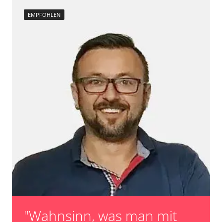
Raildrucksensor Anpassung
EMPFOHLEN
Reset nach Kupplungswechsel
Scheinwerfereinstellung
Servicerückstellung
Steuergerät Initialisierung
Turbolader Adaptionswerte zurücksetzen
unbekannte Funktion
Zurücksetzen der AGR Adaptionswerte
Verfügbarkeit abhängig von Modell, Motorisierung, Ausstattung
und Konfiguration
"Wahnsinn, was man mit