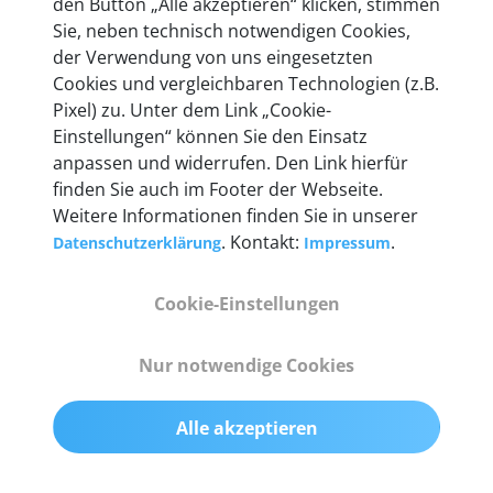
den Button „Alle akzeptieren“ klicken, stimmen
heute mehr als 60.000 Privatkunden und
Sie, neben technisch notwendigen Cookies,
Unternehmen.
der Verwendung von uns eingesetzten
Cookies und vergleichbaren Technologien (z.B.
Pixel) zu. Unter dem Link „Cookie-
Einstellungen“ können Sie den Einsatz
anpassen und widerrufen. Den Link hierfür
Technische Details &
finden Sie auch im Footer der Webseite.
Weitere Informationen finden Sie in unserer
Lieferumfang
. Kontakt:
.
Datenschutzerklärung
Impressum
Cookie-Einstellungen
Abmessungen
55 mm x 25 mm x 12 mm
Nur notwendige Cookies
Gewicht
Alle akzeptieren
200 g