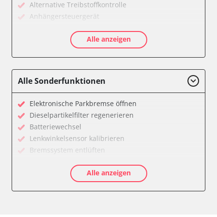
Alternative Treibstoffkontrolle
Anhängersteuergerät
Diagnoseschnittstelle (EOBD/OBDII)
Alle anzeigen
Diesel Additiv-System
Einparkhilfe
Fernbedienung Heizung/Lüftung/Klimaanlage
Feststellbremse (EPB / SBC)
Alle Sonderfunktionen
Getriebesteuerung
Informationsanzeige
Elektronische Parkbremse öffnen
Informationsanzeige vorne (FDIM)
Dieselpartikelfilter regenerieren
Klimaanlage
Batteriewechsel
Kombiinstrument
Lenkwinkelsensor kalibrieren
Lenkradwinkel-Sensor
Bremssystem entlüften
Leuchtweitenregulierung (LWR)
Drosselklappe anlernen
Motorsteuerung (EMS)
Alle anzeigen
AGR Ventil anlernen
Schlüssellose Fernbedienung
Luftmassenmesser anlernen
Seitenhinderniserkennung links (SODL)
Elektronische Parkbremse kalibrieren
Sekundäre Luftheizung
Abgastemperatur Adaptionswerte zurücksetzen
Servolenkung