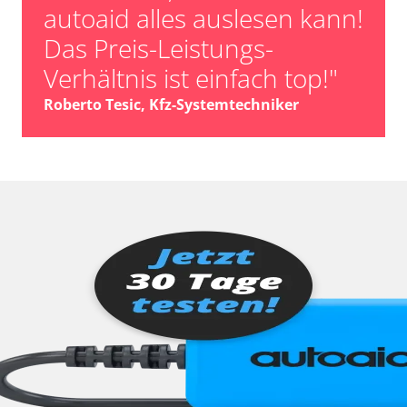
autoaid alles auslesen kann!
Das Preis-Leistungs-
Verhältnis ist einfach top!"
Roberto Tesic, Kfz-Systemtechniker