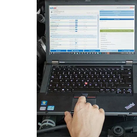
Servolenkung
Sitzelektronik Fahrer
Soundsystem
Sprachsteuerung
Türsteuergerät hinten links
Türsteuergerät hinten rech
Türsteuergerät vorne links
Türsteuergerät vorne rech
Vordere Bedieneinheit
Zentralelektronik
Zentralelektronik 2