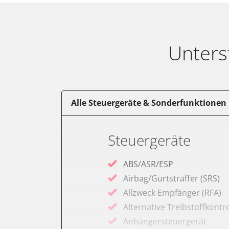
Unters
Alle Steuergeräte & Sonderfunktionen
Steuergeräte
ABS/ASR/ESP
Airbag/Gurtstraffer (SRS)
Allzweck Empfänger (RFA)
Alternative Treibstoffkontro
Anhängersteuergerät