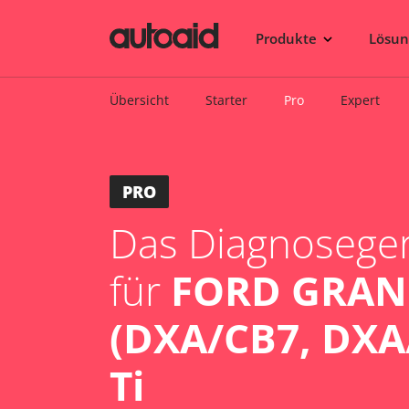
Produkte
Lösu
Übersicht
Starter
Pro
Expert
PRO
Das Diagnosegerä
für
FORD GRAN
(DXA/CB7, DXA
Ti