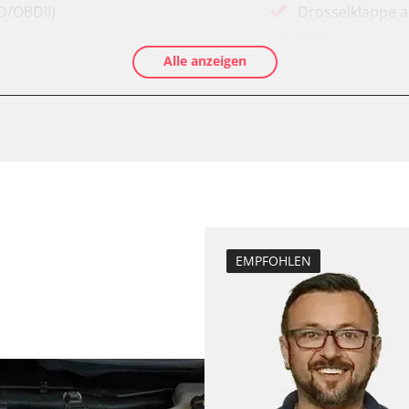
D/OBDII)
Drosselklappe 
AGR Ventil anle
Alle anzeigen
Luftmassenmess
ftung/Klimaanlage
Elektronische P
Abgastemperatu
zurücksetzen
Anpassungspara
 (FDIM)
Bremsdrucksens
Dieselpartikelfil
Dieselpartikelfi
EMPFOHLEN
Differenzdruck 
LWR)
Einspritzdüsen 
Elektronische P
ng
ESP test
inks (SODL)
Grundeinstellu
Hochdruckpumpe 