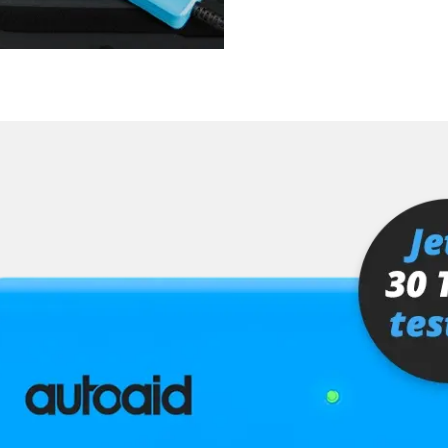
unbekannte Fun
Zurücksetzen d
Verfügbarkeit abhängig von Modell, Motorisierung, Ausstattung und Konfiguration