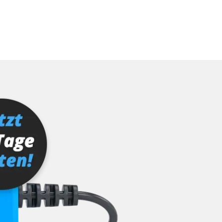
ktion
er AGR Adaptionswerte