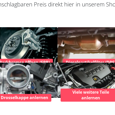
schlagbaren Preis direkt hier in unserem Sh
Parkbremse öffnen (EPB)
Dieselpartikelfilter (DPF
Viele weitere Teile
Drosselkappe anlernen
anlernen