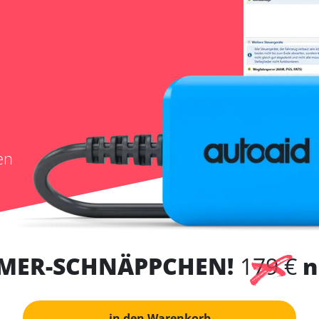
en
MER-SCHNÄPPCHEN!
179 €
n
in den Warenkorb