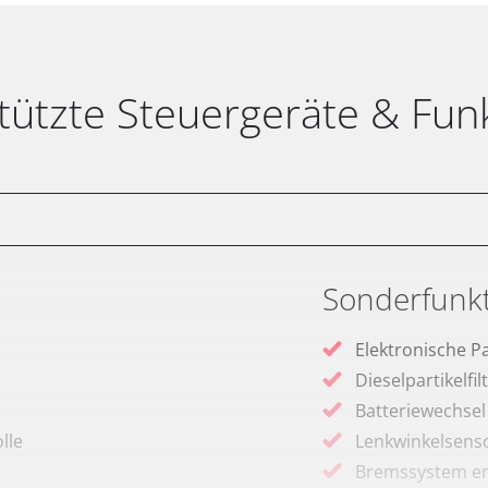
tützte Steuergeräte & Fun
Sonderfunk
Elektronische P
Dieselpartikelfi
Batteriewechsel
lle
Lenkwinkelsenso
Bremssystem en