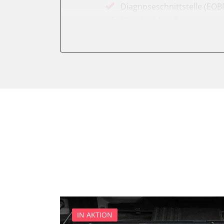
Diagnoseschnittstelle (EOB
Diesel Additiv-System
Einparkhilfe
Fernbedienung Heizung/Lü
Feststellbremse (EPB / SBC)
Getriebesteuerung
Informationsanzeige
Informationsanzeige vorne
Klimaanlage
Kombiinstrument
Lenkradwinkel-Sensor
Leuchtweitenregulierung (
Motorsteuerung (EMS)
Schlüssellose Fernbedienu
Seitenhinderniserkennung l
IN AKTION
Sekundäre Luftheizung