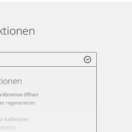
ktionen
tionen
arkbremse öffnen
lter regenerieren
r kalibrieren
tlüften