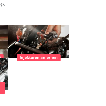
op.
)
Injektoren anlernen