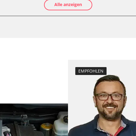
Alle anzeigen
Luftmassenmess
ftung/Klimaanlage
Elektronische P
Abgastemperatu
zurücksetzen
Anpassungspara
 (FDIM)
Bremsdrucksens
Dieselpartikelfil
Dieselpartikelfi
EMPFOHLEN
Differenzdruck 
LWR)
Einspritzdüsen 
Elektronische P
ng
ESP test
inks (SODL)
Grundeinstellu
Hochdruckpumpe 
Injektor Adapti
Injektoren einst