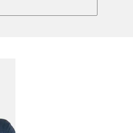
er anlernen
arkbremse kalibrieren
r Adaptionswerte
meter zurücksetzen
or Nullpunkt-Kompensation
ter einstellen
lter wechseln
Sensor anlernen
anlernen
arkbremse schließen
ng
Initialisierung
onswerte zurücksetzen
ellen