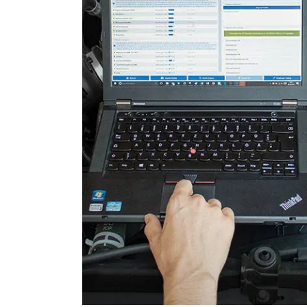
Soundsystem
Sprachsteuerung
Türsteuergerät hinten links
Türsteuergerät hinten rech
Türsteuergerät vorne links
Türsteuergerät vorne rech
Vordere Bedieneinheit
Zentralelektronik
Zentralelektronik 2