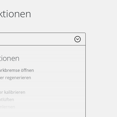
ktionen
tionen
arkbremse öffnen
lter regenerieren
r kalibrieren
tlüften
anlernen
rnen