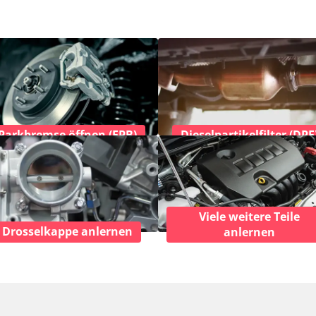
Parkbremse öffnen (EPB)
Dieselpartikelfilter (DPF
Viele weitere Teile
Drosselkappe anlernen
anlernen