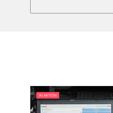
Einparkhilfe
Fernbedienung Heizung/Lü
Feststellbremse (EPB / SBC)
Getriebesteuerung
Informationsanzeige
Informationsanzeige vorne
Klimaanlage
Kombiinstrument
Lenkradwinkel-Sensor
Leuchtweitenregulierung (
Motorsteuerung (EMS)
Schlüssellose Fernbedienu
Seitenhinderniserkennung l
IN AKTION
Sekundäre Luftheizung
Servolenkung
Sitzelektronik Fahrer