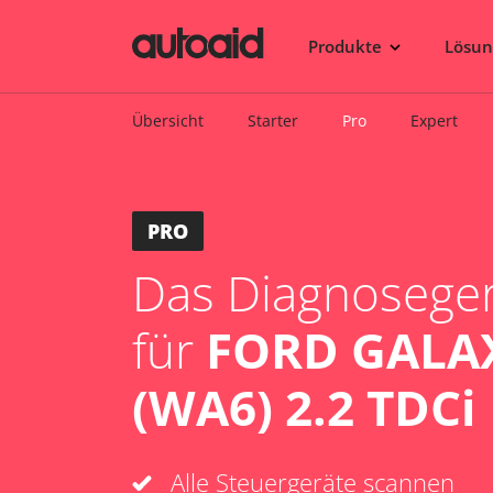
Produkte
Lösu
Übersicht
Starter
Pro
Expert
PRO
Das Diagnosegerä
für
FORD GALAX
(WA6) 2.2 TDCi
Alle Steuergeräte scannen