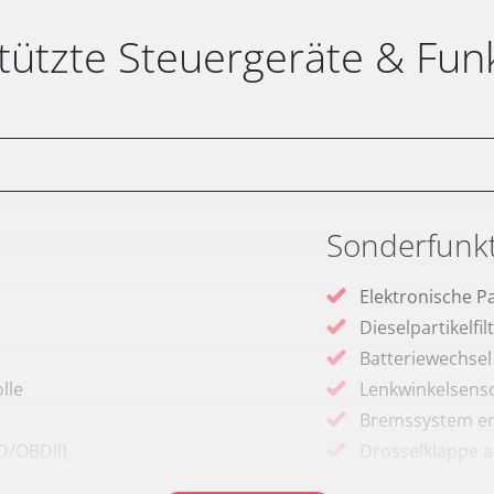
tützte Steuergeräte & Fun
Sonderfunk
Elektronische P
Dieselpartikelfi
Batteriewechsel
lle
Lenkwinkelsenso
Bremssystem en
D/OBDII)
Drosselklappe 
AGR Ventil anle