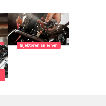
)
Injektoren anlernen