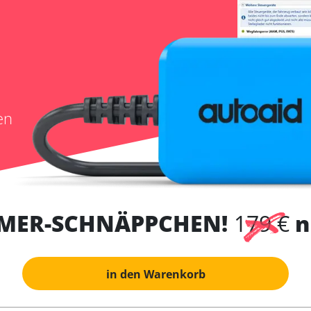
en
MER-SCHNÄPPCHEN!
179 €
n
in den Warenkorb