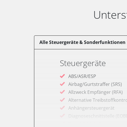
Unters
Alle Steuergeräte & Sonderfunktionen
Steuergeräte
ABS/ASR/ESP
Airbag/Gurtstraffer (SRS)
Allzweck Empfänger (RFA)
Alternative Treibstoffkontro
Anhängersteuergerät
Diagnoseschnittstelle (EOB
Diesel Additiv-System