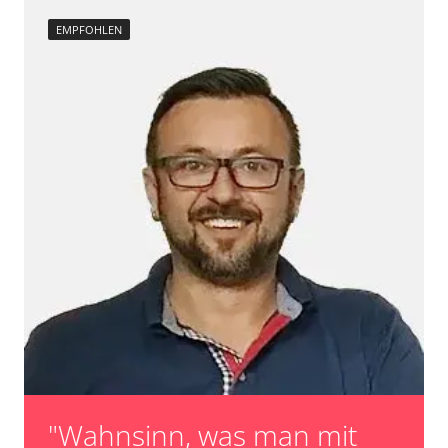
Raildrucksensor Anpassung
EMPFOHLEN
Reset nach Kupplungswechsel
Scheinwerfereinstellung
Servicerückstellung
Steuergerät Initialisierung
Turbolader Adaptionswerte zurücksetzen
unbekannte Funktion
Zurücksetzen der AGR Adaptionswerte
Verfügbarkeit abhängig von Modell, Motorisierung, Ausstattung
und Konfiguration
"Wahnsinn, was man mit