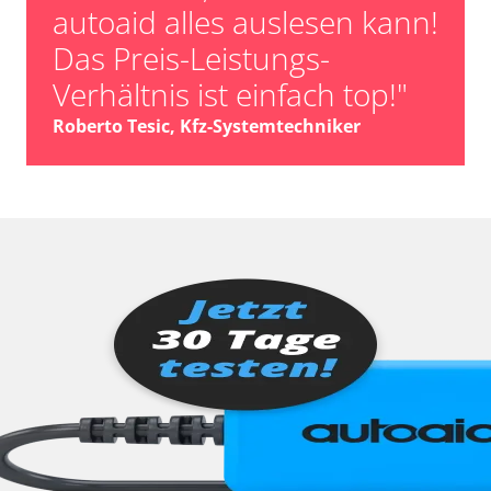
autoaid alles auslesen kann!
Das Preis-Leistungs-
Verhältnis ist einfach top!"
Roberto Tesic, Kfz-Systemtechniker