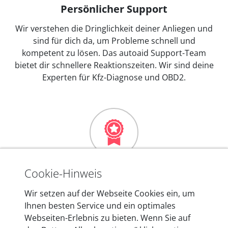
Persönlicher Support
Wir verstehen die Dringlichkeit deiner Anliegen und
sind für dich da, um Probleme schnell und
kompetent zu lösen. Das autoaid Support-Team
bietet dir schnellere Reaktionszeiten. Wir sind deine
Experten für Kfz-Diagnose und OBD2.
Mehr als 10 Jahre Erfahrung
Cookie-Hinweis
In den Kfz-Diagnosegeräten von autoaid stecken
Wir setzen auf der Webseite Cookies ein, um
mehr als 10 Jahre Erfahrung, und auch in Zukunft
Ihnen besten Service und ein optimales
entwickeln wir unsere Produkte am Standort in
Webseiten-Erlebnis zu bieten. Wenn Sie auf
Berlin laufend weiter. Auf diese Qualität vertrauen