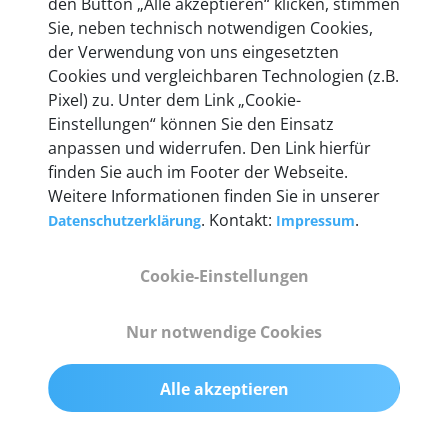
den Button „Alle akzeptieren“ klicken, stimmen
heute mehr als 60.000 Privatkunden und
Sie, neben technisch notwendigen Cookies,
Unternehmen.
der Verwendung von uns eingesetzten
Cookies und vergleichbaren Technologien (z.B.
Pixel) zu. Unter dem Link „Cookie-
Einstellungen“ können Sie den Einsatz
anpassen und widerrufen. Den Link hierfür
Technische Details &
finden Sie auch im Footer der Webseite.
Weitere Informationen finden Sie in unserer
Lieferumfang
. Kontakt:
.
Datenschutzerklärung
Impressum
Cookie-Einstellungen
Abmessungen
55 mm x 25 mm x 12 mm
Nur notwendige Cookies
Gewicht
Alle akzeptieren
200 g