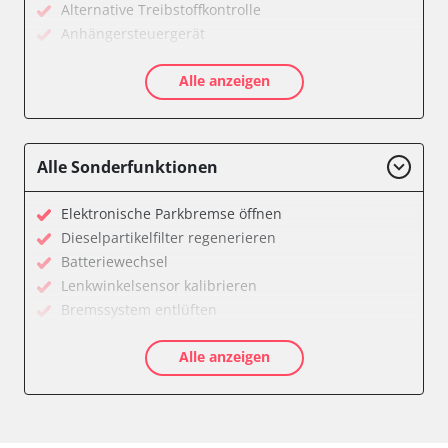
Alternative Treibstoffkontrolle
Anhängersteuergerät
Diagnoseschnittstelle (EOBD/OBDII)
Alle anzeigen
Diesel Additiv-System
Einparkhilfe
Fernbedienung Heizung/Lüftung/Klimaanlage
Feststellbremse (EPB / SBC)
Alle Sonderfunktionen
Getriebesteuerung
Informationsanzeige
Elektronische Parkbremse öffnen
Informationsanzeige vorne (FDIM)
Dieselpartikelfilter regenerieren
Klimaanlage
Batteriewechsel
Kombiinstrument
Lenkwinkelsensor kalibrieren
Lenkradwinkel-Sensor
Bremssystem entlüften
Leuchtweitenregulierung (LWR)
Drosselklappe anlernen
Motorsteuerung (EMS)
Alle anzeigen
AGR Ventil anlernen
Schlüssellose Fernbedienung
Luftmassenmesser anlernen
Seitenhinderniserkennung links (SODL)
Elektronische Parkbremse kalibrieren
Sekundäre Luftheizung
Abgastemperatur Adaptionswerte zurücksetzen
Servolenkung