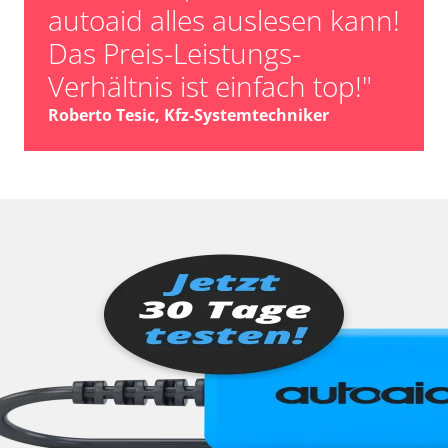
autoaid alles auslesen kann!
Das Preis-Leistungs-
Verhältnis ist einfach top!"
Roberto Tesic, Kfz-Systemtechniker