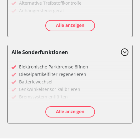
Alternative Treibstoffkontrolle
Anhängersteuergerät
Diagnoseschnittstelle (EOBD/OBDII)
Alle anzeigen
Diesel Additiv-System
Einparkhilfe
Fernbedienung Heizung/Lüftung/Klimaanlage
Feststellbremse (EPB / SBC)
Alle Sonderfunktionen
Getriebesteuerung
Informationsanzeige
Elektronische Parkbremse öffnen
Informationsanzeige vorne (FDIM)
Dieselpartikelfilter regenerieren
Klimaanlage
Batteriewechsel
Kombiinstrument
Lenkwinkelsensor kalibrieren
Lenkradwinkel-Sensor
Bremssystem entlüften
Leuchtweitenregulierung (LWR)
Drosselklappe anlernen
Motorsteuerung (EMS)
Alle anzeigen
AGR Ventil anlernen
Schlüssellose Fernbedienung
Luftmassenmesser anlernen
Seitenhinderniserkennung links (SODL)
Elektronische Parkbremse kalibrieren
Sekundäre Luftheizung
Abgastemperatur Adaptionswerte zurücksetzen
Servolenkung