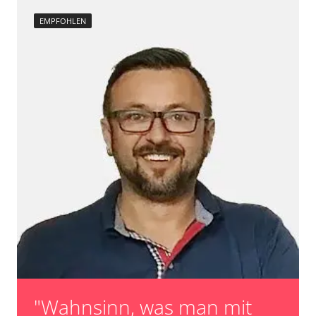
Raildrucksensor Anpassung
EMPFOHLEN
Reset nach Kupplungswechsel
Scheinwerfereinstellung
Servicerückstellung
Steuergerät Initialisierung
Turbolader Adaptionswerte zurücksetzen
unbekannte Funktion
Zurücksetzen der AGR Adaptionswerte
Verfügbarkeit abhängig von Modell, Motorisierung, Ausstattung
und Konfiguration
"Wahnsinn, was man mit