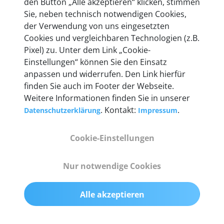
den Button „Alle akzeptieren“ klicken, stimmen
heute mehr als 60.000 Privatkunden und
Sie, neben technisch notwendigen Cookies,
Unternehmen.
der Verwendung von uns eingesetzten
Cookies und vergleichbaren Technologien (z.B.
Pixel) zu. Unter dem Link „Cookie-
Einstellungen“ können Sie den Einsatz
anpassen und widerrufen. Den Link hierfür
Technische Details &
finden Sie auch im Footer der Webseite.
Weitere Informationen finden Sie in unserer
Lieferumfang
. Kontakt:
.
Datenschutzerklärung
Impressum
Cookie-Einstellungen
Abmessungen
55 mm x 25 mm x 12 mm
Nur notwendige Cookies
Gewicht
Alle akzeptieren
200 g