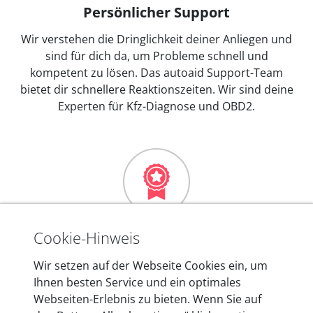
Persönlicher Support
Wir verstehen die Dringlichkeit deiner Anliegen und
sind für dich da, um Probleme schnell und
kompetent zu lösen. Das autoaid Support-Team
bietet dir schnellere Reaktionszeiten. Wir sind deine
Experten für Kfz-Diagnose und OBD2.
Mehr als 10 Jahre Erfahrung
Cookie-Hinweis
In den Kfz-Diagnosegeräten von autoaid stecken
Wir setzen auf der Webseite Cookies ein, um
mehr als 10 Jahre Erfahrung, und auch in Zukunft
Ihnen besten Service und ein optimales
entwickeln wir unsere Produkte am Standort in
Webseiten-Erlebnis zu bieten. Wenn Sie auf
Berlin laufend weiter. Auf diese Qualität vertrauen