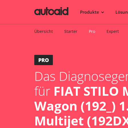
Produkte
Lösu
Übersicht
Starter
Pro
Expert
PRO
Das Diagnosegerä
für
FIAT STILO 
Wagon (192_) 1
Multijet (192D