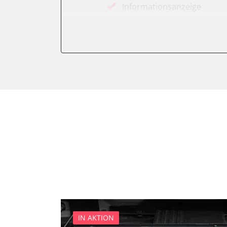
Informationsanzeige
Klimaanlage
Kombiinstrument
Motorsteuerung (EMS)
Servolenkung
Soundsystem
Stand-/Zusatzheizung
Start Authentifikation
Türsteuergerät vorne links
Türsteuergerät vorne rech
Wegfahrsperre
Zentralelektronik
IN AKTION