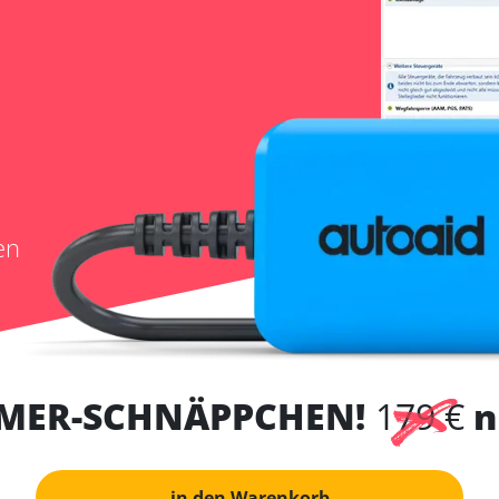
en
MER-SCHNÄPPCHEN!
179 €
n
in den Warenkorb