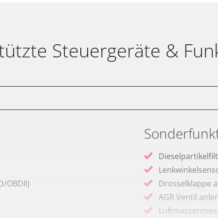
tützte Steuergeräte & Fun
Sonderfunk
Dieselpartikelfi
Lenkwinkelsenso
D/OBDII)
Drosselklappe 
AGR Ventil anle
Luftmassenmess