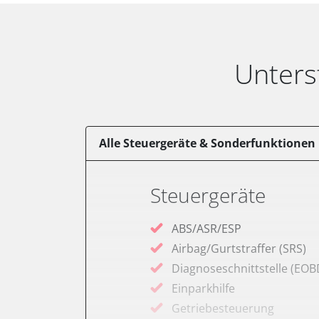
Unters
Alle Steuergeräte & Sonderfunktionen
Steuergeräte
ABS/ASR/ESP
Airbag/Gurtstraffer (SRS)
Diagnoseschnittstelle (EOB
Einparkhilfe
Getriebesteuerung