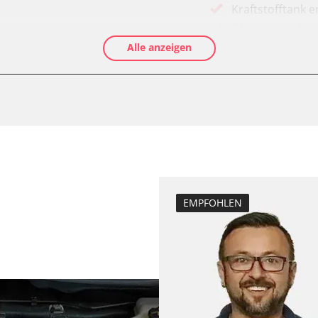
Kraftstofftank e
Ölservicerückst
Alle anzeigen
Anpassungspara
Dieselpartikelfil
Dieselpartikelfi
Differenzdruck 
Grundeinstellu
Hochdruckpumpe 
Injektor Adapti
ts
Injektoren einst
EMPFOHLEN
Lamdasonde an
Raildrucksenso
Reset nach Kup
Servicerückstel
Turbolader Ada
Zurücksetzen d