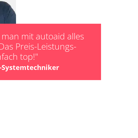
er HFM Anpassungen
man mit autoaid alles
Das Preis-Leistungs-
nfach top!"
z-Systemtechniker