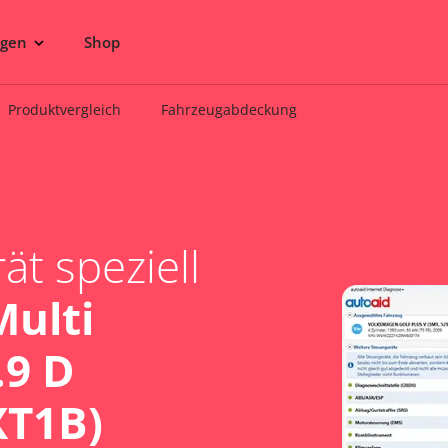
ngen
Shop
Produktvergleich
Fahrzeugabdeckung
t speziell
Multi
.9 D
XT1B)