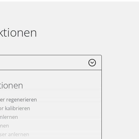
ktionen
tionen
lter regenerieren
r kalibrieren
anlernen
rnen
er anlernen