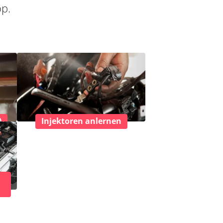
op.
)
Injektoren anlernen