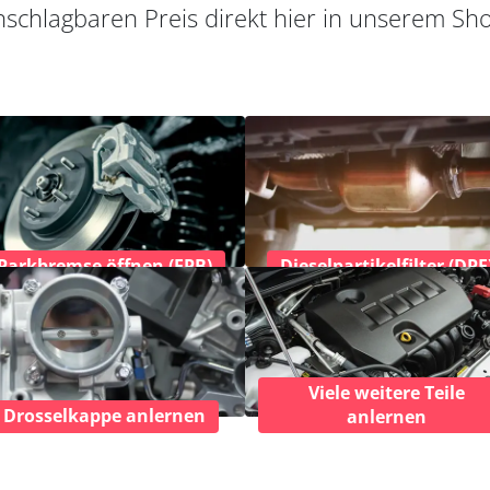
schlagbaren Preis direkt hier in unserem Sh
Parkbremse öffnen (EPB)
Dieselpartikelfilter (DPF
Viele weitere Teile
Drosselkappe anlernen
anlernen