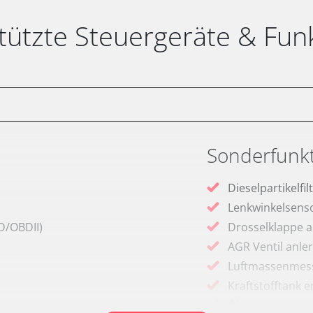
tützte Steuergeräte & Fun
Sonderfunk
Dieselpartikelfi
Lenkwinkelsenso
D/OBDII)
Drosselklappe 
AGR Ventil anle
Luftmassenmess
Kraftstofftank e
Ölservicerückst