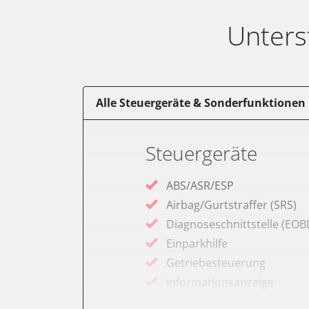
Unters
Alle Steuergeräte & Sonderfunktionen
Steuergeräte
ABS/ASR/ESP
Airbag/Gurtstraffer (SRS)
Diagnoseschnittstelle (EOB
Einparkhilfe
Getriebesteuerung
Informationsanzeige
Klimaanlage