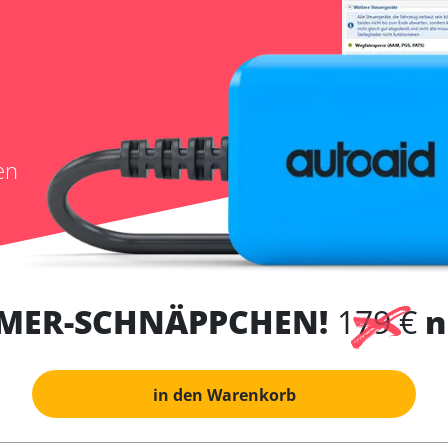
en
MER-SCHNÄPPCHEN!
179 €
n
in den Warenkorb