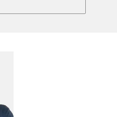
meter zurücksetzen
ter einstellen
lter wechseln
Sensor anlernen
ng
Initialisierung
onswerte zurücksetzen
ellen
lernen
r Anpassung
plungswechsel
lung
ptionswerte zurücksetzen
er AGR Adaptionswerte
er HFM Anpassungen