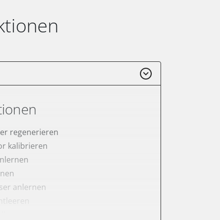
ktionen
tionen
lter regenerieren
r kalibrieren
anlernen
rnen
er anlernen
ntleeren
ellung