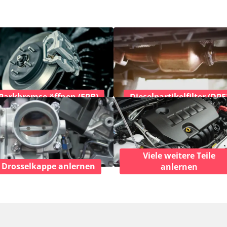
Parkbremse öffnen (EPB)
Dieselpartikelfilter (DPF
Viele weitere Teile
Drosselkappe anlernen
anlernen