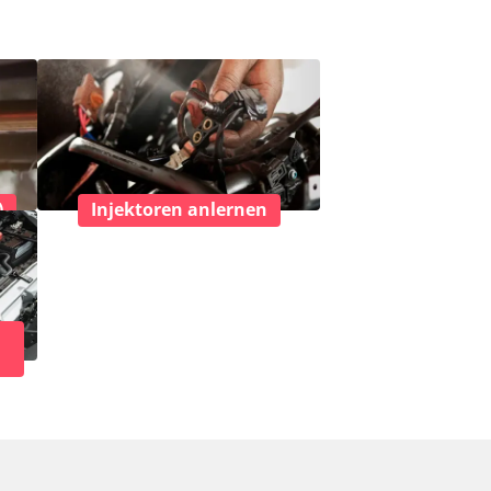
)
Injektoren anlernen