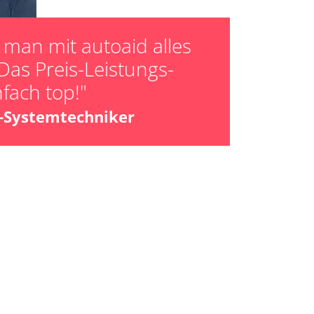
man mit autoaid alles
Das Preis-Leistungs-
nfach top!"
z-Systemtechniker