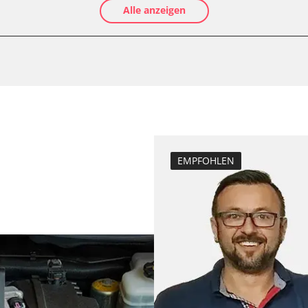
Alle anzeigen
Anpassungspara
Dieselpartikelfil
Dieselpartikelfi
Differenzdruck 
Grundeinstellu
Hochdruckpumpe 
Injektor Adapti
ts
Injektoren einst
EMPFOHLEN
Lamdasonde an
Raildrucksenso
Reset nach Kup
Servicerückstel
Turbolader Ada
Zurücksetzen d
Zurücksetzen d