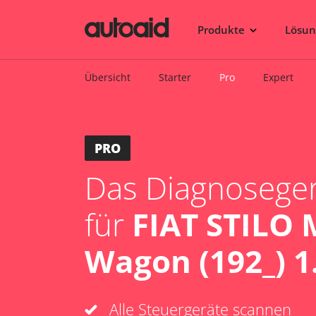
Produkte
Lösu
Übersicht
Starter
Pro
Expert
PRO
Das Diagnosegerä
für
FIAT STILO 
Wagon (192_) 1
Alle Steuergeräte scannen