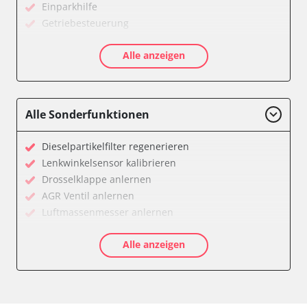
Einparkhilfe
Getriebesteuerung
Informationsanzeige
Alle anzeigen
Klimaanlage
Kombiinstrument
Motorsteuerung (EMS)
Servolenkung
Alle Sonderfunktionen
Soundsystem
Stand-/Zusatzheizung
Dieselpartikelfilter regenerieren
Start Authentifikation
Lenkwinkelsensor kalibrieren
Türsteuergerät vorne links
Drosselklappe anlernen
Türsteuergerät vorne rechts
AGR Ventil anlernen
Wegfahrsperre
Luftmassenmesser anlernen
Zentralelektronik
Kraftstofftank entleeren
Verfügbarkeit abhängig von Modell, Motorisierung, Ausstattung
Alle anzeigen
Ölservicerückstellung
und Konfiguration
Anpassungsparameter zurücksetzen
Dieselpartikelfilter einstellen
Dieselpartikelfilter wechseln