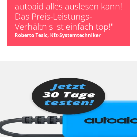
autoaid alles auslesen kann!
Das Preis-Leistungs-
Verhältnis ist einfach top!"
Roberto Tesic, Kfz-Systemtechniker