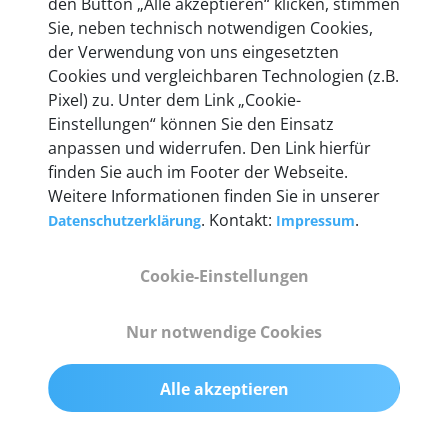
den Button „Alle akzeptieren“ klicken, stimmen
heute mehr als 60.000 Privatkunden und
Sie, neben technisch notwendigen Cookies,
Unternehmen.
der Verwendung von uns eingesetzten
Cookies und vergleichbaren Technologien (z.B.
Pixel) zu. Unter dem Link „Cookie-
Einstellungen“ können Sie den Einsatz
anpassen und widerrufen. Den Link hierfür
Technische Details &
finden Sie auch im Footer der Webseite.
Weitere Informationen finden Sie in unserer
Lieferumfang
. Kontakt:
.
Datenschutzerklärung
Impressum
Cookie-Einstellungen
Abmessungen
55 mm x 25 mm x 12 mm
Nur notwendige Cookies
Gewicht
Alle akzeptieren
200 g