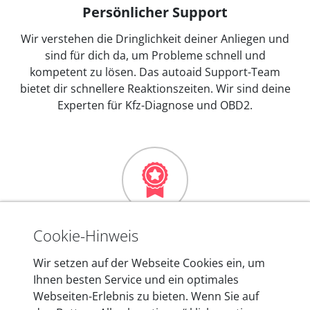
Persönlicher Support
Wir verstehen die Dringlichkeit deiner Anliegen und
sind für dich da, um Probleme schnell und
kompetent zu lösen. Das autoaid Support-Team
bietet dir schnellere Reaktionszeiten. Wir sind deine
Experten für Kfz-Diagnose und OBD2.
Mehr als 10 Jahre Erfahrung
Cookie-Hinweis
In den Kfz-Diagnosegeräten von autoaid stecken
Wir setzen auf der Webseite Cookies ein, um
mehr als 10 Jahre Erfahrung, und auch in Zukunft
Ihnen besten Service und ein optimales
entwickeln wir unsere Produkte am Standort in
Webseiten-Erlebnis zu bieten. Wenn Sie auf
Berlin laufend weiter. Auf diese Qualität vertrauen