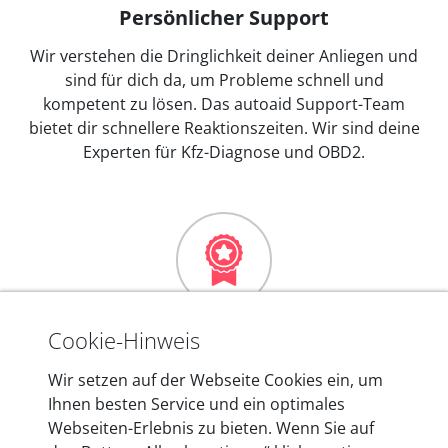
Persönlicher Support
Wir verstehen die Dringlichkeit deiner Anliegen und
sind für dich da, um Probleme schnell und
kompetent zu lösen. Das autoaid Support-Team
bietet dir schnellere Reaktionszeiten. Wir sind deine
Experten für Kfz-Diagnose und OBD2.
Mehr als 10 Jahre Erfahrung
Cookie-Hinweis
In den Kfz-Diagnosegeräten von autoaid stecken
Wir setzen auf der Webseite Cookies ein, um
mehr als 10 Jahre Erfahrung, und auch in Zukunft
Ihnen besten Service und ein optimales
entwickeln wir unsere Produkte am Standort in
Webseiten-Erlebnis zu bieten. Wenn Sie auf
Berlin laufend weiter. Auf diese Qualität vertrauen