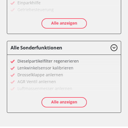
Einparkhilfe
Getriebesteuerung
Informationsanzeige
Alle anzeigen
Klimaanlage
Kombiinstrument
Motorsteuerung (EMS)
Servolenkung
Alle Sonderfunktionen
Soundsystem
Stand-/Zusatzheizung
Dieselpartikelfilter regenerieren
Start Authentifikation
Lenkwinkelsensor kalibrieren
Türsteuergerät vorne links
Drosselklappe anlernen
Türsteuergerät vorne rechts
AGR Ventil anlernen
Wegfahrsperre
Luftmassenmesser anlernen
Zentralelektronik
Kraftstofftank entleeren
Verfügbarkeit abhängig von Modell, Motorisierung, Ausstattung
Alle anzeigen
Ölservicerückstellung
und Konfiguration
Anpassungsparameter zurücksetzen
Dieselpartikelfilter einstellen
Dieselpartikelfilter wechseln