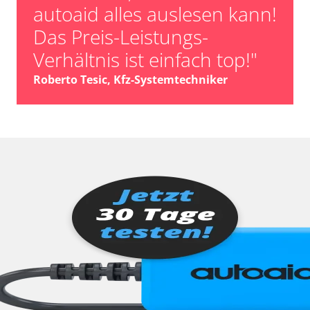
autoaid alles auslesen kann!
Das Preis-Leistungs-
Verhältnis ist einfach top!"
Roberto Tesic, Kfz-Systemtechniker