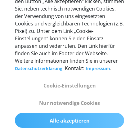
den Button „Alle akzeptieren“ klicken, stimmen
heute mehr als 60.000 Privatkunden und
Sie, neben technisch notwendigen Cookies,
Unternehmen.
der Verwendung von uns eingesetzten
Cookies und vergleichbaren Technologien (z.B.
Pixel) zu. Unter dem Link „Cookie-
Einstellungen“ können Sie den Einsatz
anpassen und widerrufen. Den Link hierfür
Technische Details &
finden Sie auch im Footer der Webseite.
Weitere Informationen finden Sie in unserer
Lieferumfang
. Kontakt:
.
Datenschutzerklärung
Impressum
Cookie-Einstellungen
Abmessungen
55 mm x 25 mm x 12 mm
Nur notwendige Cookies
Gewicht
Alle akzeptieren
200 g