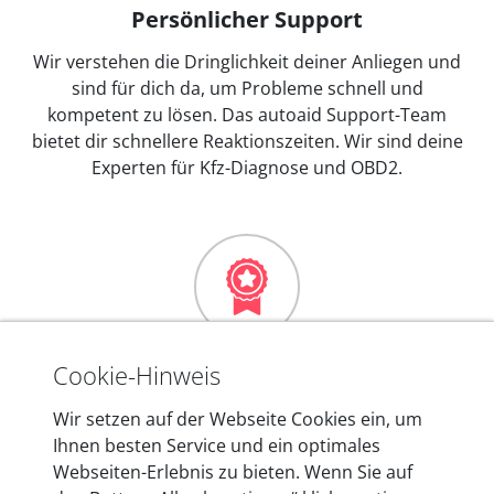
Persönlicher Support
Wir verstehen die Dringlichkeit deiner Anliegen und
sind für dich da, um Probleme schnell und
kompetent zu lösen. Das autoaid Support-Team
bietet dir schnellere Reaktionszeiten. Wir sind deine
Experten für Kfz-Diagnose und OBD2.
Mehr als 10 Jahre Erfahrung
Cookie-Hinweis
In den Kfz-Diagnosegeräten von autoaid stecken
Wir setzen auf der Webseite Cookies ein, um
mehr als 10 Jahre Erfahrung, und auch in Zukunft
Ihnen besten Service und ein optimales
entwickeln wir unsere Produkte am Standort in
Webseiten-Erlebnis zu bieten. Wenn Sie auf
Berlin laufend weiter. Auf diese Qualität vertrauen