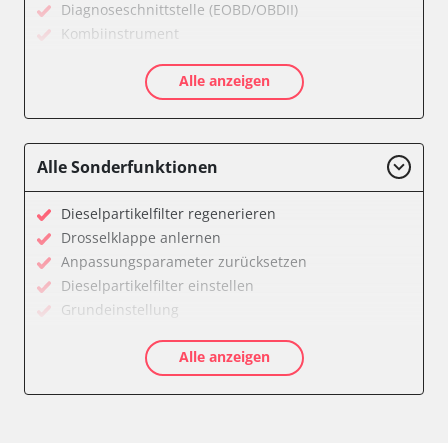
Diagnoseschnittstelle (EOBD/OBDII)
Kombiinstrument
Motorsteuerung (EMS)
Alle anzeigen
Servolenkung
Soundsystem
Zentralelektronik
Zentralelektronik vorne Beifahrer
Alle Sonderfunktionen
Verfügbarkeit abhängig von Modell, Motorisierung, Ausstattung
und Konfiguration
Dieselpartikelfilter regenerieren
Drosselklappe anlernen
Anpassungsparameter zurücksetzen
Dieselpartikelfilter einstellen
Grundeinstellung
Hochdruckpumpe Initialisierung
Alle anzeigen
Injektor Adaptionswerte zurücksetzen
Injektoren einstellen
Servicerückstellung
Steuergerät zurücksetzen