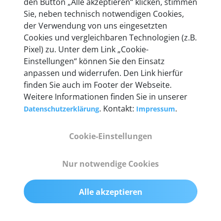
den Button „Alle akzeptieren“ klicken, stimmen
heute mehr als 60.000 Privatkunden und
Sie, neben technisch notwendigen Cookies,
Unternehmen.
der Verwendung von uns eingesetzten
Cookies und vergleichbaren Technologien (z.B.
Pixel) zu. Unter dem Link „Cookie-
Einstellungen“ können Sie den Einsatz
anpassen und widerrufen. Den Link hierfür
Technische Details &
finden Sie auch im Footer der Webseite.
Weitere Informationen finden Sie in unserer
Lieferumfang
. Kontakt:
.
Datenschutzerklärung
Impressum
Cookie-Einstellungen
Abmessungen
55 mm x 25 mm x 12 mm
Nur notwendige Cookies
Gewicht
Alle akzeptieren
200 g