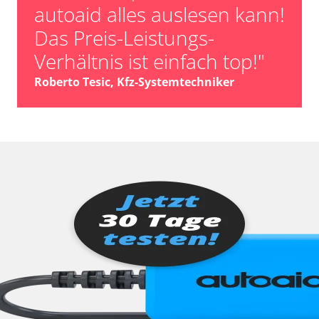
autoaid alles auslesen kann!
Das Preis-Leistungs-
Verhältnis ist einfach top!"
Roberto Tesic, Kfz-Systemtechniker