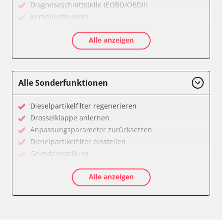
Diagnoseschnittstelle (EOBD/OBDII)
Kombiinstrument
Motorsteuerung (EMS)
Alle anzeigen
Servolenkung
Soundsystem
Zentralelektronik
Zentralelektronik vorne Beifahrer
Alle Sonderfunktionen
Verfügbarkeit abhängig von Modell, Motorisierung, Ausstattung
und Konfiguration
Dieselpartikelfilter regenerieren
Drosselklappe anlernen
Anpassungsparameter zurücksetzen
Dieselpartikelfilter einstellen
Grundeinstellung
Hochdruckpumpe Initialisierung
Alle anzeigen
Injektor Adaptionswerte zurücksetzen
Injektoren einstellen
Servicerückstellung
Steuergerät zurücksetzen