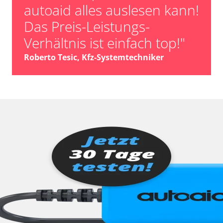
autoaid alles auslesen kann!
Das Preis-Leistungs-
Verhältnis ist einfach top!"
Roberto Tesic, Kfz-Systemtechniker