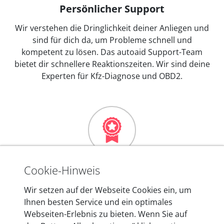
Persönlicher Support
Wir verstehen die Dringlichkeit deiner Anliegen und
sind für dich da, um Probleme schnell und
kompetent zu lösen. Das autoaid Support-Team
bietet dir schnellere Reaktionszeiten. Wir sind deine
Experten für Kfz-Diagnose und OBD2.
Mehr als 10 Jahre Erfahrung
Cookie-Hinweis
In den Kfz-Diagnosegeräten von autoaid stecken
Wir setzen auf der Webseite Cookies ein, um
mehr als 10 Jahre Erfahrung, und auch in Zukunft
Ihnen besten Service und ein optimales
entwickeln wir unsere Produkte am Standort in
Webseiten-Erlebnis zu bieten. Wenn Sie auf
Berlin laufend weiter. Auf diese Qualität vertrauen