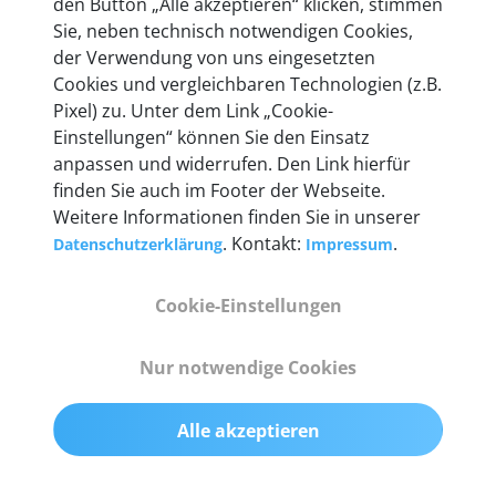
den Button „Alle akzeptieren“ klicken, stimmen
heute mehr als 60.000 Privatkunden und
Sie, neben technisch notwendigen Cookies,
Unternehmen.
der Verwendung von uns eingesetzten
Cookies und vergleichbaren Technologien (z.B.
Pixel) zu. Unter dem Link „Cookie-
Einstellungen“ können Sie den Einsatz
anpassen und widerrufen. Den Link hierfür
Technische Details &
finden Sie auch im Footer der Webseite.
Weitere Informationen finden Sie in unserer
Lieferumfang
. Kontakt:
.
Datenschutzerklärung
Impressum
Cookie-Einstellungen
Abmessungen
55 mm x 25 mm x 12 mm
Nur notwendige Cookies
Gewicht
Alle akzeptieren
200 g