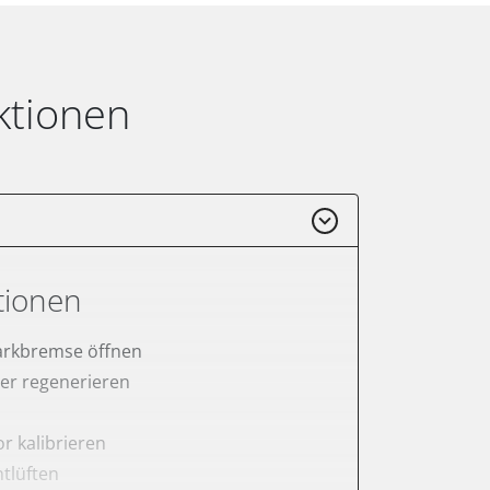
ktionen
tionen
arkbremse öffnen
lter regenerieren
r kalibrieren
tlüften