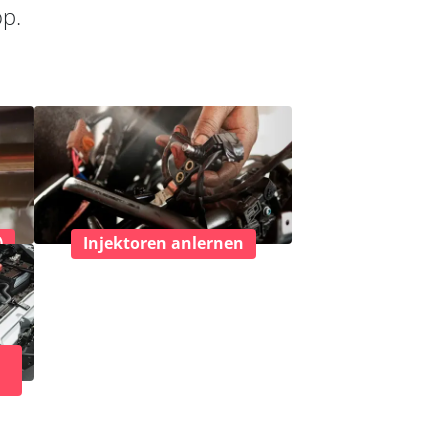
op.
)
Injektoren anlernen