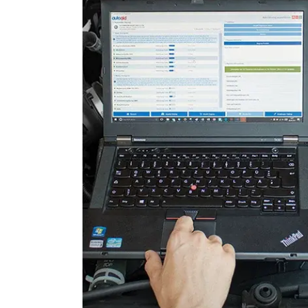
Lichtsteuerung links
Motorsteuerung (EMS)
Multifunktionslenkrad
Radio
Regen-/Lichtsensor
Reifendruckkontrolle (RDK)
Servolenkung
Sitzelektronik Fahrer
Soundsystem
Sprachsteuerung
Spurwechselassistent
Start Authentifikation
Telefon-/Notruf-System
Türsteuergerät vorne links
Türsteuergerät vorne rech
Untere Bedieneinheit