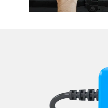
Wischersteuerung
Zentralelektronik
Zentralelektronik vorne