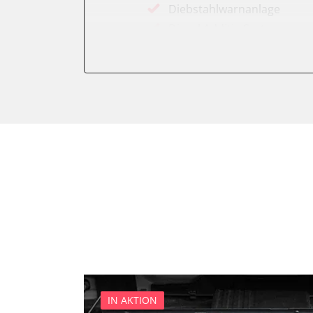
Diebstahlwarnanlage
Diesel Additiv-System
Drehzahlanzeige
Einparkhilfe
Elektronische Zündanlage
Fahrzeug Stabilitätskontrol
Federung
Feststellbremse (EPB / SBC)
Getriebesteuerung
Gurtkontrollleuchten
Informationsanzeige
Karosseriesteuerung
Klimaanlage
Kombiinstrument
Lenksäuleneinheit
IN AKTION
Lichtsteuerung