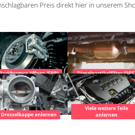
schlagbaren Preis direkt hier in unserem Sh
Parkbremse öffnen (EPB)
Dieselpartikelfilter (DPF
Viele weitere Teile
Drosselkappe anlernen
anlernen