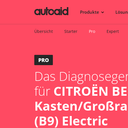
Produkte
Lösu
Übersicht
Starter
Pro
Expert
PRO
Das Diagnosegerä
für
CITROËN B
Kasten/Großr
(B9) Electric