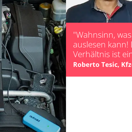
Längsbeschleun
Kalibrierung
Parkbremse in 
Raildrucksenso
"Wahnsinn, was 
Servicerückstel
auslesen kann! 
Turbolader Ada
Verhältnis ist ei
Zurücksetzen d
Roberto Tesic, Kf
ts