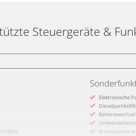
tützte Steuergeräte & Fun
Sonderfunk
Elektronische P
Dieselpartikelfi
Batteriewechsel
Lenkwinkelsenso
D/OBDII)
Bremssystem en