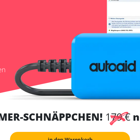
en
MER-SCHNÄPPCHEN!
179 €
n
in den Warenkorb