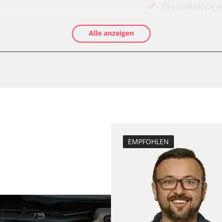
Drosselklappe 
AGR Ventil anle
Alle anzeigen
Luftmassenmess
Kraftstofftank e
Elektronische P
le (VSC)
Ölservicerückst
Anpassungspara
Dieselpartikelfil
Dieselpartikelfi
Differenzdruck 
EMPFOHLEN
Elektronische P
ESP test
Grundeinstellu
Hochdruckpumpe 
Injektoren einst
Lamdasonde an