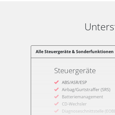
Unters
Alle Steuergeräte & Sonderfunktionen
Steuergeräte
ABS/ASR/ESP
Airbag/Gurtstraffer (SRS)
Batteriemanagement
CD-Wechsler
Diagnoseschnittstelle (EOB