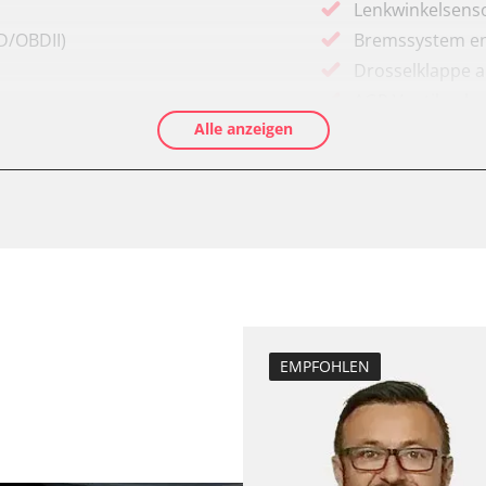
Lenkwinkelsenso
D/OBDII)
Bremssystem en
Drosselklappe 
AGR Ventil anle
Alle anzeigen
Luftmassenmess
Kraftstofftank e
Elektronische P
le (VSC)
Ölservicerückst
Anpassungspara
Dieselpartikelfil
Dieselpartikelfi
Differenzdruck 
EMPFOHLEN
Elektronische P
ESP test
Grundeinstellu
Hochdruckpumpe 