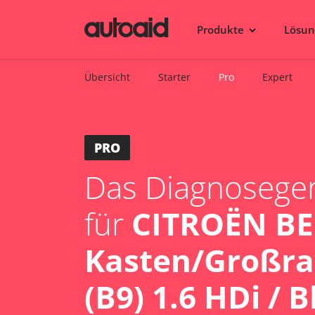
Produkte
Lösu
Übersicht
Starter
Pro
Expert
PRO
Das Diagnosegerä
für
CITROËN B
Kasten/Großr
(B9) 1.6 HDi / 