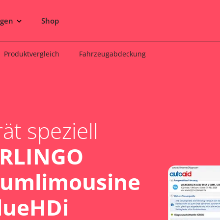
ngen
Shop
Produktvergleich
Fahrzeugabdeckung
t speziell
ERLINGO
aumlimousine
BlueHDi