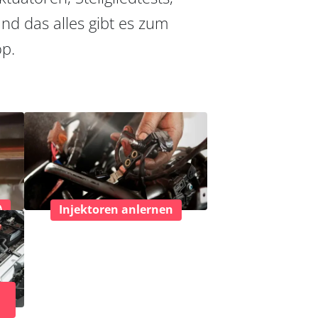
nd das alles gibt es zum
op.
)
Injektoren anlernen