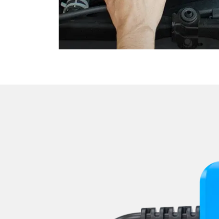
Türsteuergerät vorne rech
Untere Bedieneinheit
Wischersteuerung
Zentralelektronik
Zentralelektronik vorne