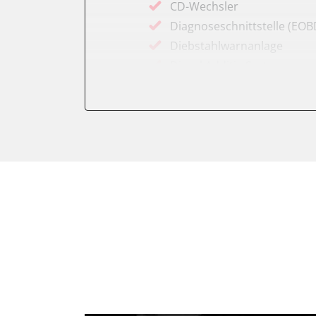
CD-Wechsler
Diagnoseschnittstelle (EOB
Diebstahlwarnanlage
Diesel Additiv-System
Drehzahlanzeige
Einparkhilfe
Elektronische Zündanlage
Fahrzeug Stabilitätskontrol
Federung
Feststellbremse (EPB / SBC)
Getriebesteuerung
Gurtkontrollleuchten
Informationsanzeige
Karosseriesteuerung
Klimaanlage
Kombiinstrument