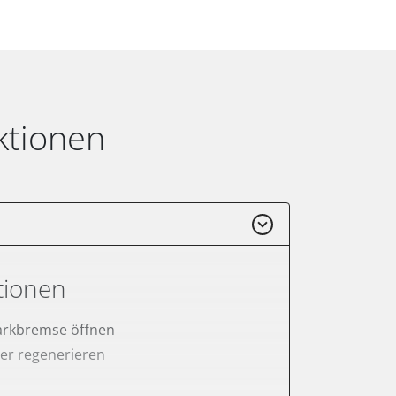
ktionen
tionen
arkbremse öffnen
lter regenerieren