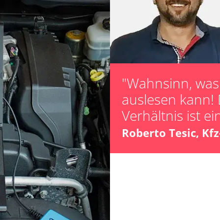
Injektoren einst
Lamdasonde an
Längsbeschleun
Kalibrierung
Parkbremse in 
Raildrucksenso
"Wahnsinn, was 
Servicerückstel
auslesen kann! 
Turbolader Ada
Verhältnis ist ei
Zurücksetzen d
Roberto Tesic, Kf