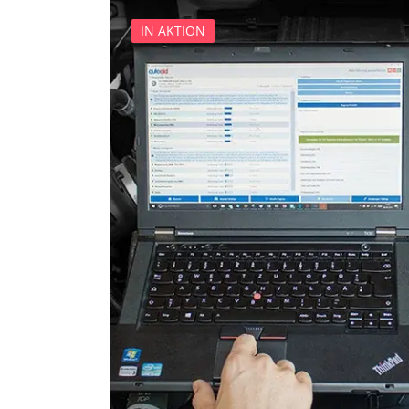
Lenksäuleneinheit
IN AKTION
Lichtsteuerung
Lichtsteuerung links
Motorsteuerung (EMS)
Multifunktionslenkrad
Radio
Regen-/Lichtsensor
Reifendruckkontrolle (RDK)
Servolenkung
Sitzelektronik Fahrer
Soundsystem
Sprachsteuerung
Spurwechselassistent
Start Authentifikation
Telefon-/Notruf-System
Türsteuergerät vorne links