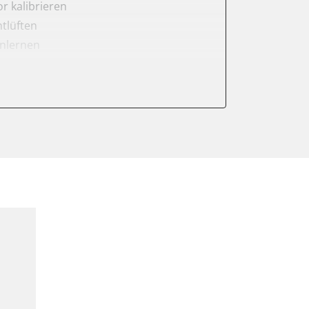
r kalibrieren
tlüften
anlernen
rnen
er anlernen
ntleeren
arkbremse kalibrieren
ellung
meter zurücksetzen
ter einstellen
lter wechseln
Sensor anlernen
arkbremse schließen
ng
Initialisierung