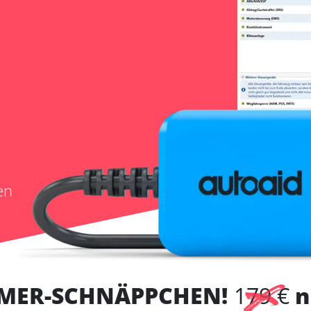
en
MER-SCHNÄPPCHEN!
179 €
n