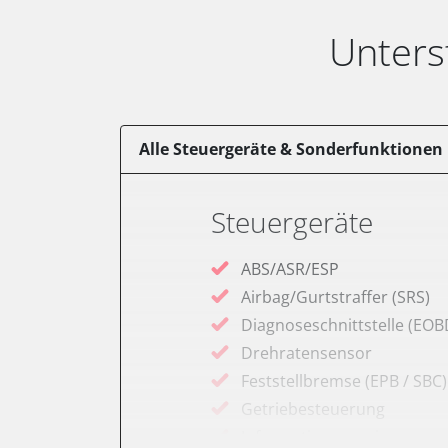
Unters
Alle Steuergeräte & Sonderfunktionen
Steuergeräte
ABS/ASR/ESP
Airbag/Gurtstraffer (SRS)
Diagnoseschnittstelle (EOB
Drehratensensor
Feststellbremse (EPB / SBC)
Getriebesteuerung
Informationsanzeige