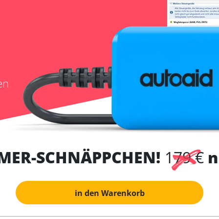
en
MER-SCHNÄPPCHEN!
179 €
n
in den Warenkorb