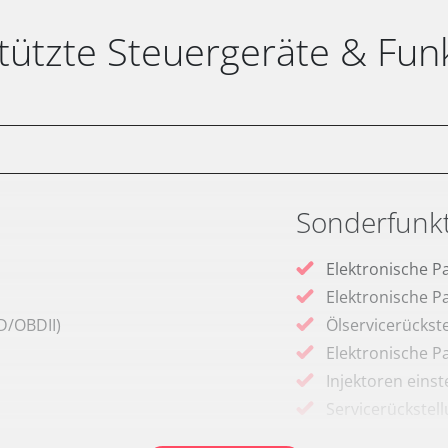
tützte Steuergeräte & Fun
Sonderfunk
Elektronische P
Elektronische P
D/OBDII)
Ölservicerückst
Elektronische P
Injektoren einst
Servicerückstel