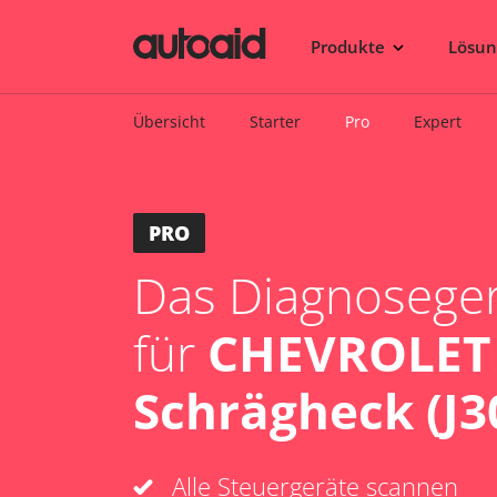
Produkte
Lösu
Übersicht
Starter
Pro
Expert
PRO
Das Diagnosegerä
für
CHEVROLET
Schrägheck (J30
Alle Steuergeräte scannen