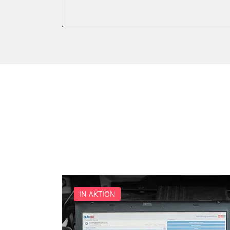
Klimaanlage
Kombiinstrument
Motorsteuerung (EMS)
Radio
Servolenkung
Telefon-/Notruf-System
Wegfahrsperre
Zentralelektronik
IN AKTION