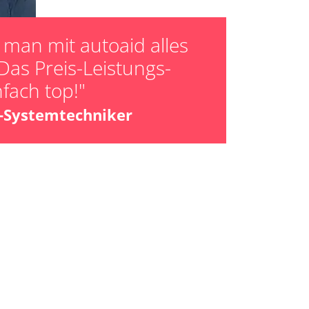
man mit autoaid alles
Das Preis-Leistungs-
nfach top!"
z-Systemtechniker