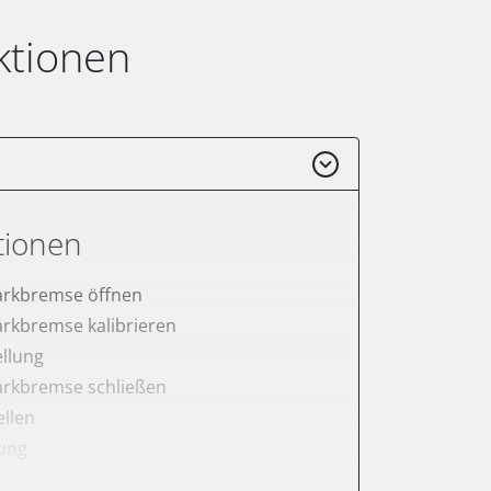
ktionen
tionen
arkbremse öffnen
arkbremse kalibrieren
ellung
arkbremse schließen
ellen
lung