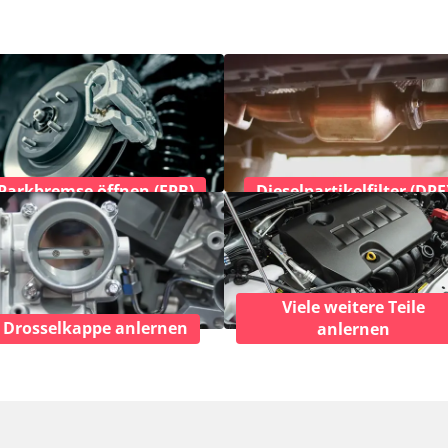
Parkbremse öffnen (EPB)
Dieselpartikelfilter (DPF
Viele weitere Teile
Drosselkappe anlernen
anlernen