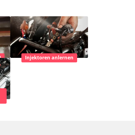
)
Injektoren anlernen