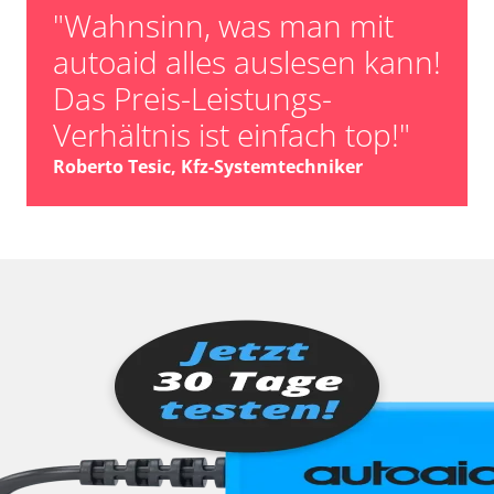
"Wahnsinn, was man mit
autoaid alles auslesen kann!
Das Preis-Leistungs-
Verhältnis ist einfach top!"
Roberto Tesic, Kfz-Systemtechniker