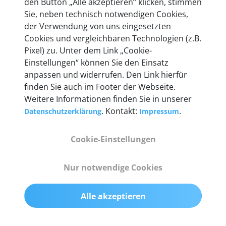
den Button „Alle akzeptieren“ klicken, stimmen
entwickeln wir unsere Produkte am Standort in
Sie, neben technisch notwendigen Cookies,
Berlin laufend weiter. Auf diese Qualität vertrauen
der Verwendung von uns eingesetzten
heute mehr als 60.000 Privatkunden und
Cookies und vergleichbaren Technologien (z.B.
Unternehmen.
Pixel) zu. Unter dem Link „Cookie-
Einstellungen“ können Sie den Einsatz
anpassen und widerrufen. Den Link hierfür
finden Sie auch im Footer der Webseite.
Weitere Informationen finden Sie in unserer
Technische Details &
. Kontakt:
.
Datenschutzerklärung
Impressum
Lieferumfang
Cookie-Einstellungen
Abmessungen
Nur notwendige Cookies
55 mm x 25 mm x 12 mm
Alle akzeptieren
Gewicht
200 g