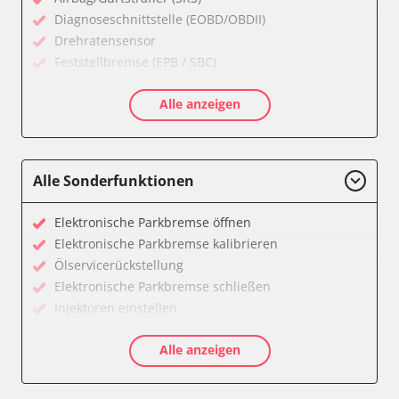
Diagnoseschnittstelle (EOBD/OBDII)
Drehratensensor
Feststellbremse (EPB / SBC)
Getriebesteuerung
Alle anzeigen
Informationsanzeige
Klimaanlage
Kombiinstrument
Motorsteuerung (EMS)
Alle Sonderfunktionen
Radio
Servolenkung
Elektronische Parkbremse öffnen
Telefon-/Notruf-System
Elektronische Parkbremse kalibrieren
Wegfahrsperre
Ölservicerückstellung
Zentralelektronik
Elektronische Parkbremse schließen
Verfügbarkeit abhängig von Modell, Motorisierung, Ausstattung
Injektoren einstellen
und Konfiguration
Servicerückstellung
Alle anzeigen
Verfügbarkeit abhängig von Modell, Motorisierung, Ausstattung
und Konfiguration