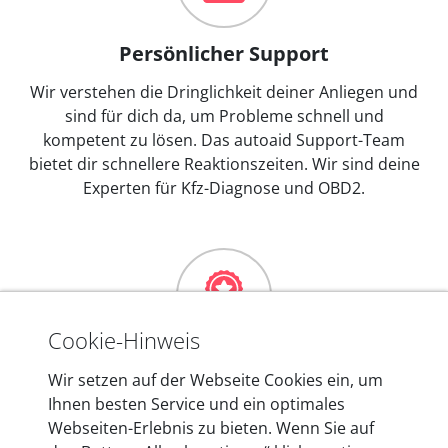
Persönlicher Support
Wir verstehen die Dringlichkeit deiner Anliegen und
sind für dich da, um Probleme schnell und
kompetent zu lösen. Das autoaid Support-Team
bietet dir schnellere Reaktionszeiten. Wir sind deine
Experten für Kfz-Diagnose und OBD2.
Cookie-Hinweis
Mehr als 10 Jahre Erfahrung
Wir setzen auf der Webseite Cookies ein, um
Ihnen besten Service und ein optimales
In den Kfz-Diagnosegeräten von autoaid stecken
Webseiten-Erlebnis zu bieten. Wenn Sie auf
mehr als 10 Jahre Erfahrung, und auch in Zukunft