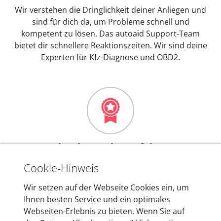
Wir verstehen die Dringlichkeit deiner Anliegen und
sind für dich da, um Probleme schnell und
kompetent zu lösen. Das autoaid Support-Team
bietet dir schnellere Reaktionszeiten. Wir sind deine
Experten für Kfz-Diagnose und OBD2.
Mehr als 10 Jahre Erfahrung
In den Kfz-Diagnosegeräten von autoaid stecken
Cookie-Hinweis
mehr als 10 Jahre Erfahrung, und auch in Zukunft
Wir setzen auf der Webseite Cookies ein, um
entwickeln wir unsere Produkte am Standort in
Ihnen besten Service und ein optimales
Berlin laufend weiter. Auf diese Qualität vertrauen
Webseiten-Erlebnis zu bieten. Wenn Sie auf
heute mehr als 60.000 Privatkunden und