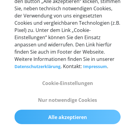
den Button „Alle akzeptieren“ klicken, stimmen
Unternehmen.
Sie, neben technisch notwendigen Cookies,
der Verwendung von uns eingesetzten
Cookies und vergleichbaren Technologien (z.B.
Pixel) zu. Unter dem Link „Cookie-
Einstellungen“ können Sie den Einsatz
Technische Details &
anpassen und widerrufen. Den Link hierfür
Lieferumfang
finden Sie auch im Footer der Webseite.
Weitere Informationen finden Sie in unserer
. Kontakt:
.
Datenschutzerklärung
Impressum
Abmessungen
Cookie-Einstellungen
55 mm x 25 mm x 12 mm
Nur notwendige Cookies
Gewicht
200 g
Alle akzeptieren
OBD2-Pins