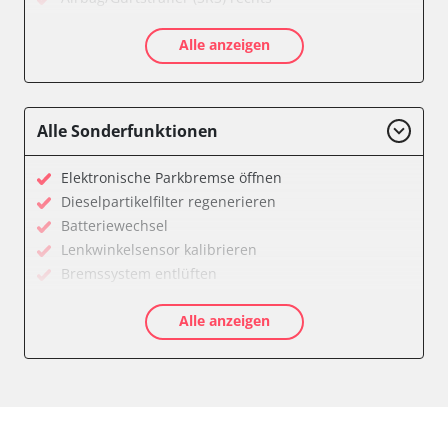
Aktivlenkung
Alle anzeigen
Allradelektronik
Anhängersteuergerät
Batteriemanagement
Dachelektronik
Alle Sonderfunktionen
Diagnoseschnittstelle (EOBD/OBDII)
Digital Tuner
Elektronische Parkbremse öffnen
Einparkhilfe
Dieselpartikelfilter regenerieren
Einparkhilfe Lenkhilfe
Batteriewechsel
Einstiegshilfe Beifahrer
Lenkwinkelsensor kalibrieren
Einstiegshilfe Fahrer
Bremssystem entlüften
Fahrererkennung
Drosselklappe anlernen
Fahrtrichtungskamera
Alle anzeigen
AGR Ventil anlernen
Federung
Luftmassenmesser anlernen
Fernlichtassistent
Kraftstofftank entleeren
Feststellbremse (EPB / SBC)
Elektronische Parkbremse kalibrieren
Gateway
Abblendgeschwindigkeit
Getriebesteuerung
Anhängerkupplung anlernen