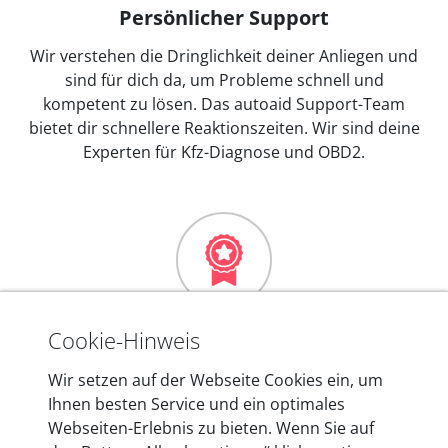
Persönlicher Support
Wir verstehen die Dringlichkeit deiner Anliegen und
sind für dich da, um Probleme schnell und
kompetent zu lösen. Das autoaid Support-Team
bietet dir schnellere Reaktionszeiten. Wir sind deine
Experten für Kfz-Diagnose und OBD2.
Mehr als 10 Jahre Erfahrung
Cookie-Hinweis
In den Kfz-Diagnosegeräten von autoaid stecken
Wir setzen auf der Webseite Cookies ein, um
mehr als 10 Jahre Erfahrung, und auch in Zukunft
Ihnen besten Service und ein optimales
entwickeln wir unsere Produkte am Standort in
Webseiten-Erlebnis zu bieten. Wenn Sie auf
Berlin laufend weiter. Auf diese Qualität vertrauen