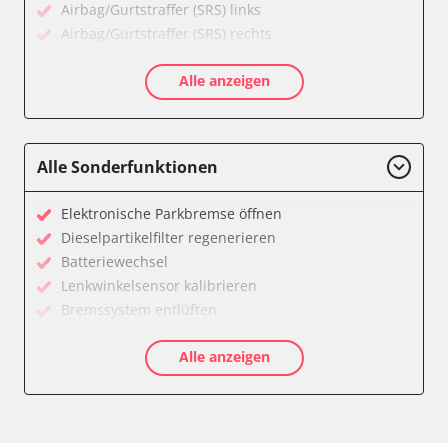
Airbag/Gurtstraffer (SRS) links
Airbag/Gurtstraffer (SRS) rechts
Aktivlenkung
Alle anzeigen
Allradelektronik
Anhängersteuergerät
Batteriemanagement
Dachelektronik
Alle Sonderfunktionen
Diagnoseschnittstelle (EOBD/OBDII)
Digital Tuner
Elektronische Parkbremse öffnen
Einparkhilfe
Dieselpartikelfilter regenerieren
Einparkhilfe Lenkhilfe
Batteriewechsel
Einstiegshilfe Beifahrer
Lenkwinkelsensor kalibrieren
Einstiegshilfe Fahrer
Bremssystem entlüften
Fahrererkennung
Drosselklappe anlernen
Fahrtrichtungskamera
Alle anzeigen
AGR Ventil anlernen
Federung
Luftmassenmesser anlernen
Fernlichtassistent
Kraftstofftank entleeren
Feststellbremse (EPB / SBC)
Elektronische Parkbremse kalibrieren
Gateway