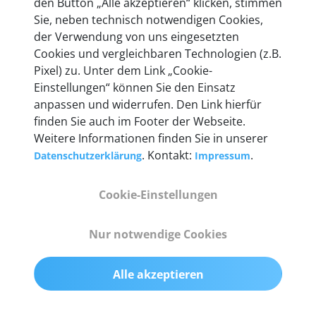
den Button „Alle akzeptieren“ klicken, stimmen
heute mehr als 60.000 Privatkunden und
Sie, neben technisch notwendigen Cookies,
Unternehmen.
der Verwendung von uns eingesetzten
Cookies und vergleichbaren Technologien (z.B.
Pixel) zu. Unter dem Link „Cookie-
Einstellungen“ können Sie den Einsatz
anpassen und widerrufen. Den Link hierfür
Technische Details &
finden Sie auch im Footer der Webseite.
Weitere Informationen finden Sie in unserer
Lieferumfang
. Kontakt:
.
Datenschutzerklärung
Impressum
Cookie-Einstellungen
Abmessungen
55 mm x 25 mm x 12 mm
Nur notwendige Cookies
Gewicht
Alle akzeptieren
200 g