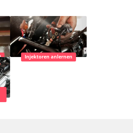
)
Injektoren anlernen