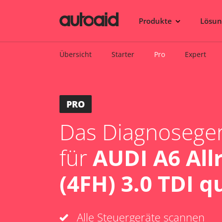
Produkte
Lösu
Übersicht
Starter
Pro
Expert
PRO
Das Diagnosegerä
für
AUDI A6 All
(4FH) 3.0 TDI q
Alle Steuergeräte scannen