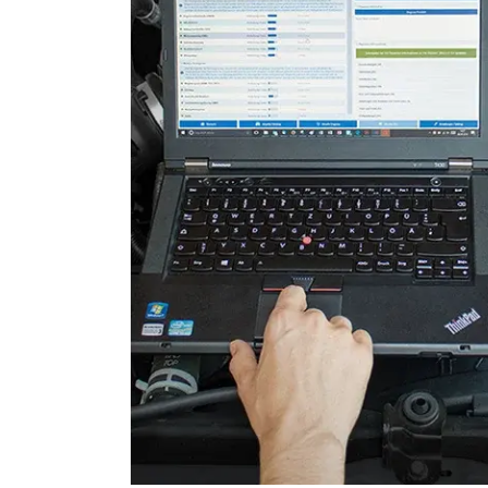
Heckklappe
Informationsanzeige
Informationselektronik
Innenraumüberwachung
Klimaanlage
Klimaanlage hinten
Kombiinstrument
Lenkradelektronik
Leuchtweitenregulierung (
Medienplayer 2
Motorsteuerung (EMS)
Motorsteuerung 2 (EMS)
Motorsteuerung 3 (EMS)
Navigationssystem
Niveauregulierung
Radio