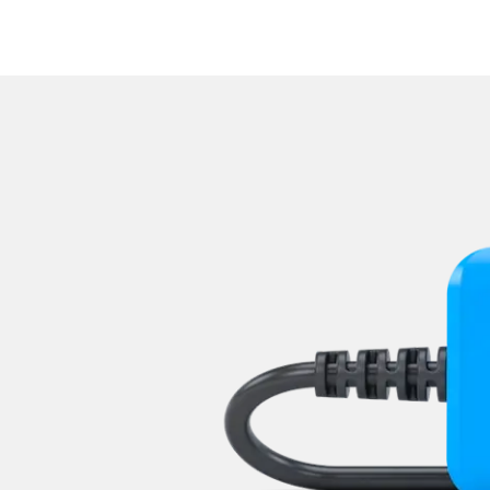
Reifendruckkontrolle (RDK)
Rückfahrkamera
Sensorelektronik
Servolenkung
Sitzpositionsspeicher Beifa
Sitzpositionsspeicher Fahr
Sonderfunktionen
Sonderfunktionen 2
Soundsystem
Sprachsteuerung
Spurassistent (LGS)
Spurwechselassistent
Stand-/Zusatzheizung
Stand-/Zusatzheizung 2
Start Authentifikation
Telefon-/Notruf-System