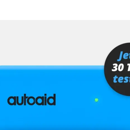
hrer
er