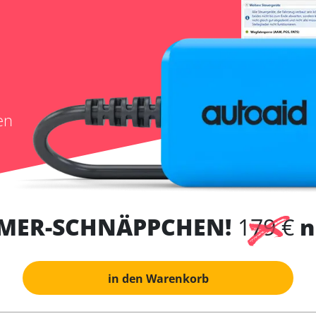
en
MER-SCHNÄPPCHEN!
179 €
n
in den Warenkorb