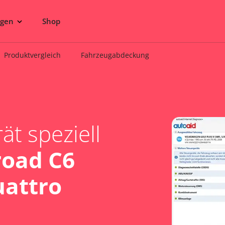
ngen
Shop
Produktvergleich
Fahrzeugabdeckung
t speziell
road C6
uattro