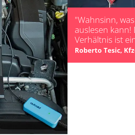
Lamdasonde an
Leerlaufdrehza
"Wahnsinn, was 
Parkbremse in 
auslesen kann! 
Reifendruck Kal
Verhältnis ist ei
Scheinwerferein
Servicerückstel
Roberto Tesic, Kf
Turbolader Ada
unbekannte Fun
LWR)
Zurücksetzen d