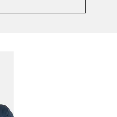
er anlernen
ntleeren
arkbremse kalibrieren
ndigkeit
ng anlernen
meter zurücksetzen
indigkeit
ter einstellen
lter wechseln
Sensor anlernen
anlernen
arkbremse schließen
ng
onswerte zurücksetzen
ellen
eifendruckvariante