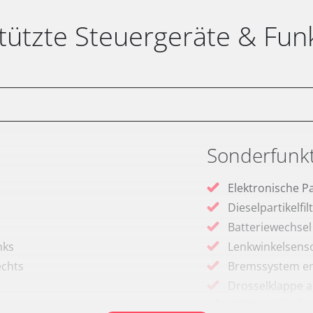
tützte Steuergeräte & Fun
Sonderfunk
Elektronische P
Dieselpartikelfi
Batteriewechsel
nks
Lenkwinkelsenso
echts
Bremssystem en
Drosselklappe 
AGR Ventil anle