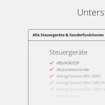
Unters
Alle Steuergeräte & Sonderfunktionen
Steuergeräte
ABS/ASR/ESP
Abstandskontrolle
Airbag/Gurtstraffer (SRS)
Airbag/Gurtstraffer (SRS) li
Airbag/Gurtstraffer (SRS) r
Aktivlenkung
Allradelektronik