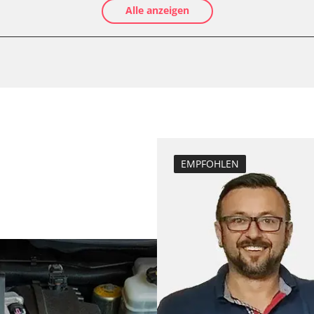
Alle anzeigen
Luftmassenmess
Kraftstofftank e
Elektronische P
D/OBDII)
Abblendgeschwi
Anhängerkupplu
Anpassungspara
Aufblendgeschw
Dieselpartikelfil
EMPFOHLEN
Dieselpartikelfi
Differenzdruck 
Einspritzdüsen 
Elektronische P
Grundeinstellu
Injektor Adapti
Injektoren einst
Kodierung der R