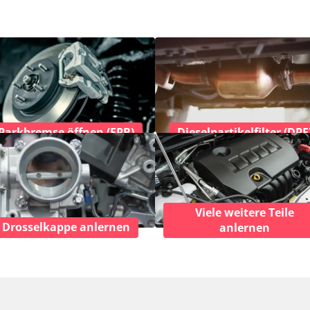
Parkbremse öffnen (EPB)
Dieselpartikelfilter (DPF
Viele weitere Teile
Drosselkappe anlernen
anlernen