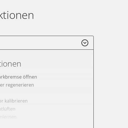
ktionen
tionen
arkbremse öffnen
lter regenerieren
r kalibrieren
tlüften
anlernen
rnen