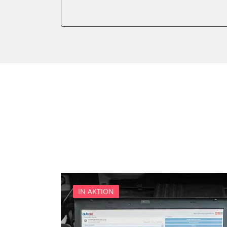
Anhängersteuergerät
Batteriemanagement
Dachelektronik
Diagnoseschnittstelle (EOB
Digital Tuner
Einparkhilfe
Einparkhilfe Lenkhilfe
Einstiegshilfe Beifahrer
Einstiegshilfe Fahrer
Fahrererkennung
Fahrtrichtungskamera
Federung
Fernlichtassistent
IN AKTION
Feststellbremse (EPB / SBC)
Gateway
Getriebesteuerung