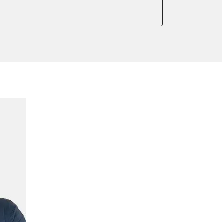
er anlernen
ntleeren
arkbremse kalibrieren
ndigkeit
ng anlernen
meter zurücksetzen
indigkeit
ter einstellen
lter wechseln
Sensor anlernen
anlernen
arkbremse schließen
ng
onswerte zurücksetzen
ellen
eifendruckvariante