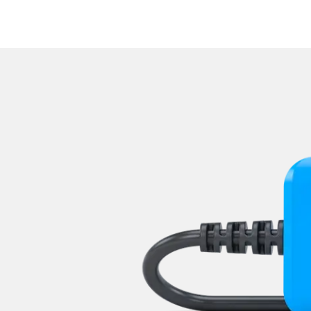
Reifendruckkontrolle (RDK)
Rückfahrkamera
Sensorelektronik
Servolenkung
Sitzpositionsspeicher Beifa
Sitzpositionsspeicher Fahr
Sonderfunktionen
Sonderfunktionen 2
Soundsystem
Sprachsteuerung
Spurassistent (LGS)
Spurwechselassistent
Stand-/Zusatzheizung
Stand-/Zusatzheizung 2
Start Authentifikation
Telefon-/Notruf-System