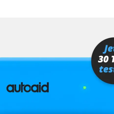
hrer
er