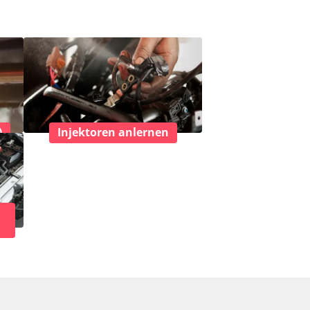
)
Injektoren anlernen