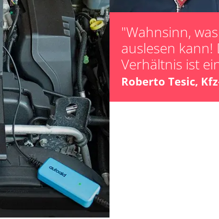
Lamdasonde an
Leerlaufdrehza
"Wahnsinn, was 
Parkbremse in 
auslesen kann! 
Reifendruck Kal
Verhältnis ist ei
Scheinwerferein
Servicerückstel
Roberto Tesic, Kf
Turbolader Ada
unbekannte Fun
LWR)
Zurücksetzen d