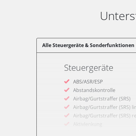
Unters
Alle Steuergeräte & Sonderfunktionen
Steuergeräte
ABS/ASR/ESP
Abstandskontrolle
Airbag/Gurtstraffer (SRS)
Airbag/Gurtstraffer (SRS) li
Airbag/Gurtstraffer (SRS) r
Aktivlenkung
Allradelektronik