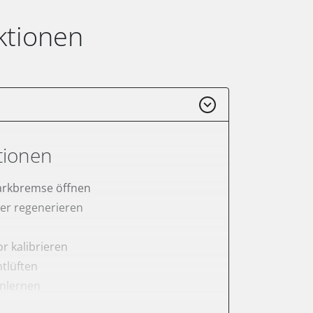
ktionen
tionen
arkbremse öffnen
lter regenerieren
r kalibrieren
tlüften
anlernen
rnen