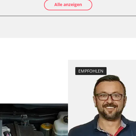
Alle anzeigen
Luftmassenmess
Kraftstofftank e
Elektronische P
D/OBDII)
Abblendgeschwi
Anhängerkupplu
Anpassungspara
Aufblendgeschw
Dieselpartikelfil
EMPFOHLEN
Dieselpartikelfi
Differenzdruck 
Einspritzdüsen 
Elektronische P
Grundeinstellu
Injektor Adapti
Injektoren einst
Kodierung der R