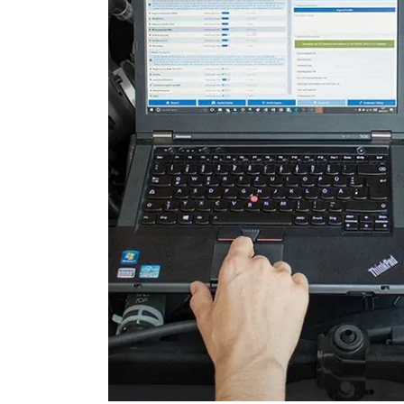
Heckklappe
Informationsanzeige
Informationselektronik
Innenraumüberwachung
Klimaanlage
Klimaanlage hinten
Kombiinstrument
Lenkradelektronik
Leuchtweitenregulierung (
Medienplayer 2
Motorsteuerung (EMS)
Motorsteuerung 2 (EMS)
Motorsteuerung 3 (EMS)
Navigationssystem
Niveauregulierung
Radio