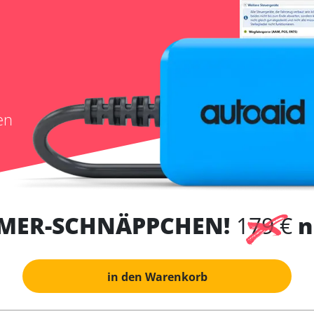
en
MER-SCHNÄPPCHEN!
179 €
n
in den Warenkorb