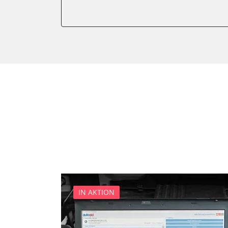
Anhängersteuergerät
Batteriemanagement
Dachelektronik
Diagnoseschnittstelle (EOB
Digital Tuner
Einparkhilfe
Einparkhilfe Lenkhilfe
Einstiegshilfe Beifahrer
Einstiegshilfe Fahrer
Fahrererkennung
Fahrtrichtungskamera
Federung
Fernlichtassistent
IN AKTION
Feststellbremse (EPB / SBC)
Gateway
Getriebesteuerung