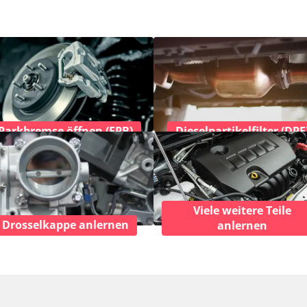
Parkbremse öffnen (EPB)
Dieselpartikelfilter (DPF
Viele weitere Teile
Drosselkappe anlernen
anlernen