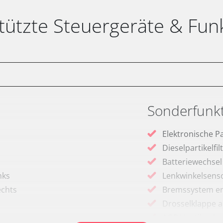
tützte Steuergeräte & Fun
Sonderfunk
Elektronische P
Dieselpartikelfi
Batteriewechsel
nks
Lenkwinkelsenso
echts
Bremssystem en
Drosselklappe 
AGR Ventil anle