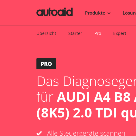
Produkte
Lösu
Übersicht
Starter
Pro
Expert
PRO
Das Diagnosegerä
für
AUDI A4 B8
(8K5) 2.0 TDI q
Alle Steuergeräte scannen