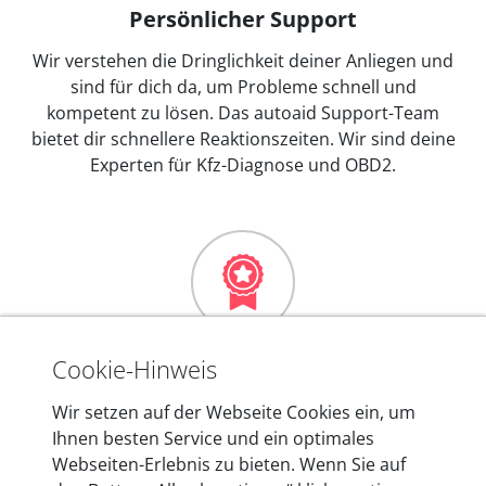
Persönlicher Support
Wir verstehen die Dringlichkeit deiner Anliegen und
sind für dich da, um Probleme schnell und
kompetent zu lösen. Das autoaid Support-Team
bietet dir schnellere Reaktionszeiten. Wir sind deine
Experten für Kfz-Diagnose und OBD2.
Mehr als 10 Jahre Erfahrung
Cookie-Hinweis
In den Kfz-Diagnosegeräten von autoaid stecken
Wir setzen auf der Webseite Cookies ein, um
mehr als 10 Jahre Erfahrung, und auch in Zukunft
Ihnen besten Service und ein optimales
entwickeln wir unsere Produkte am Standort in
Webseiten-Erlebnis zu bieten. Wenn Sie auf
Berlin laufend weiter. Auf diese Qualität vertrauen