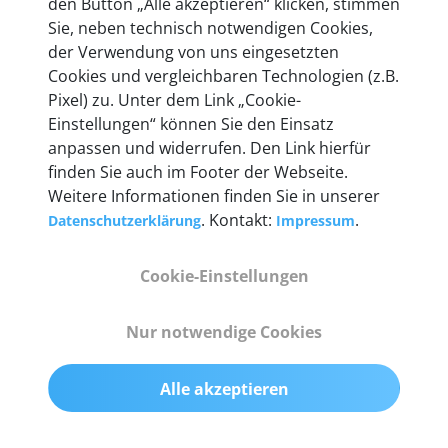
den Button „Alle akzeptieren“ klicken, stimmen
heute mehr als 60.000 Privatkunden und
Sie, neben technisch notwendigen Cookies,
Unternehmen.
der Verwendung von uns eingesetzten
Cookies und vergleichbaren Technologien (z.B.
Pixel) zu. Unter dem Link „Cookie-
Einstellungen“ können Sie den Einsatz
anpassen und widerrufen. Den Link hierfür
Technische Details &
finden Sie auch im Footer der Webseite.
Weitere Informationen finden Sie in unserer
Lieferumfang
. Kontakt:
.
Datenschutzerklärung
Impressum
Cookie-Einstellungen
Abmessungen
55 mm x 25 mm x 12 mm
Nur notwendige Cookies
Gewicht
Alle akzeptieren
200 g