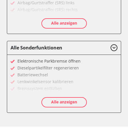
Airbag/Gurtstraffer (SRS) links
Airbag/Gurtstraffer (SRS) rechts
Aktivlenkung
Alle anzeigen
Allradelektronik
Anhängersteuergerät
Batteriemanagement
Dachelektronik
Alle Sonderfunktionen
Diagnoseschnittstelle (EOBD/OBDII)
Digital Tuner
Elektronische Parkbremse öffnen
Einparkhilfe
Dieselpartikelfilter regenerieren
Einparkhilfe Lenkhilfe
Batteriewechsel
Einstiegshilfe Beifahrer
Lenkwinkelsensor kalibrieren
Einstiegshilfe Fahrer
Bremssystem entlüften
Fahrererkennung
Drosselklappe anlernen
Fahrtrichtungskamera
Alle anzeigen
AGR Ventil anlernen
Federung
Luftmassenmesser anlernen
Fernlichtassistent
Kraftstofftank entleeren
Feststellbremse (EPB / SBC)
Elektronische Parkbremse kalibrieren
Gateway