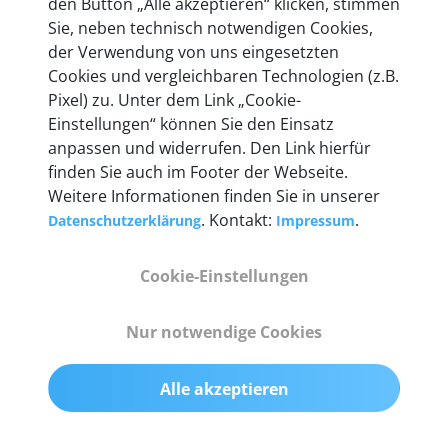
den Button „Alle akzeptieren“ klicken, stimmen
Unternehmen.
Sie, neben technisch notwendigen Cookies,
der Verwendung von uns eingesetzten
Cookies und vergleichbaren Technologien (z.B.
Pixel) zu. Unter dem Link „Cookie-
Einstellungen“ können Sie den Einsatz
Technische Details &
anpassen und widerrufen. Den Link hierfür
Lieferumfang
finden Sie auch im Footer der Webseite.
Weitere Informationen finden Sie in unserer
. Kontakt:
.
Datenschutzerklärung
Impressum
Abmessungen
Cookie-Einstellungen
55 mm x 25 mm x 12 mm
Nur notwendige Cookies
Gewicht
200 g
Alle akzeptieren
OBD2-Pins