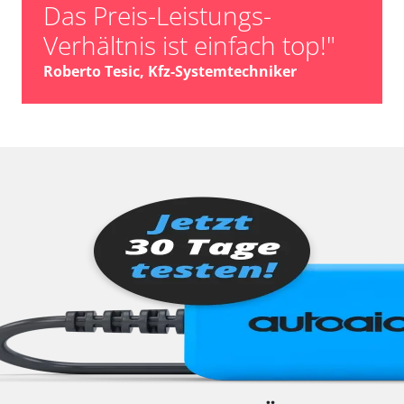
Das Preis-Leistungs-
Verhältnis ist einfach top!"
Roberto Tesic, Kfz-Systemtechniker