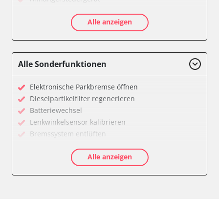
Batteriemanagement
Alle anzeigen
Dachbedieneinheit (DBE)
Diagnoseschnittstelle (EOBD/OBDII)
Diesel Additiv-System
Einparkhilfe
Alle Sonderfunktionen
Feststellbremse (EPB / SBC)
Getriebesteuerung
Elektronische Parkbremse öffnen
Global Positioning System (GPS)
Dieselpartikelfilter regenerieren
Heckklappe
Batteriewechsel
Klimaanlage
Lenkwinkelsensor kalibrieren
Kombiinstrument
Bremssystem entlüften
Lenkradwinkel-Sensor
Drosselklappe anlernen
Lenksäuleneinheit
Alle anzeigen
AGR Ventil anlernen
Lichtsteuerung
Luftmassenmesser anlernen
Medienplayer
Elektronische Parkbremse kalibrieren
Motorsteuerung (EMS)
Ölservicerückstellung
Navigationssystem
Anpassungsparameter zurücksetzen
Sensorelektronik
Bremsdrucksensor Nullpunkt-Kompensation