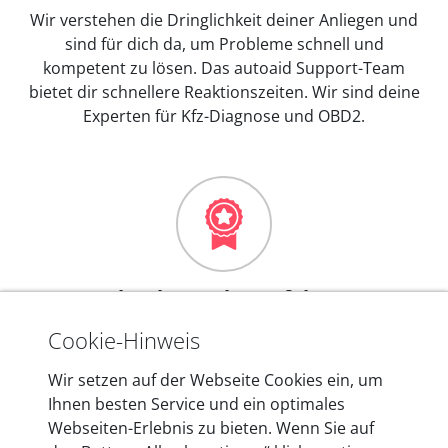
Wir verstehen die Dringlichkeit deiner Anliegen und
sind für dich da, um Probleme schnell und
kompetent zu lösen. Das autoaid Support-Team
bietet dir schnellere Reaktionszeiten. Wir sind deine
Experten für Kfz-Diagnose und OBD2.
Mehr als 10 Jahre Erfahrung
In den Kfz-Diagnosegeräten von autoaid stecken
Cookie-Hinweis
mehr als 10 Jahre Erfahrung, und auch in Zukunft
Wir setzen auf der Webseite Cookies ein, um
entwickeln wir unsere Produkte am Standort in
Ihnen besten Service und ein optimales
Berlin laufend weiter. Auf diese Qualität vertrauen
Webseiten-Erlebnis zu bieten. Wenn Sie auf
heute mehr als 60.000 Privatkunden und