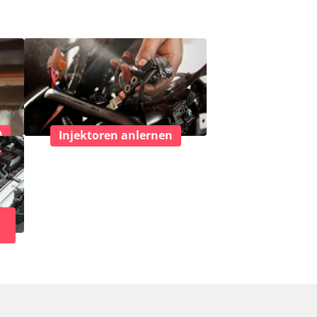
)
Injektoren anlernen