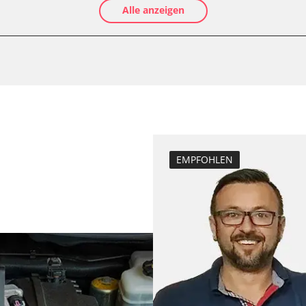
Alle anzeigen
D/OBDII)
Luftmassenmess
Elektronische P
Ölservicerückst
Anpassungspara
Bremsdrucksens
(GPS)
Dieselpartikelfil
Dieselpartikelfi
Differenzdruck 
EMPFOHLEN
Elektronische P
Grundeinstellu
Hochdruckpumpe 
Injektor Adapti
Injektoren einst
Lamdasonde an
Längsbeschleun
Kalibrierung