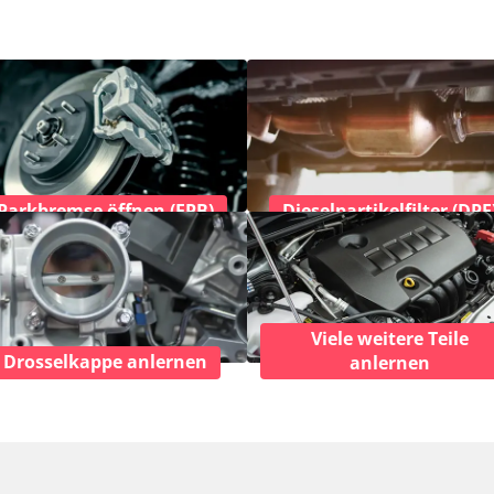
Parkbremse öffnen (EPB)
Dieselpartikelfilter (DPF
Viele weitere Teile
Drosselkappe anlernen
anlernen