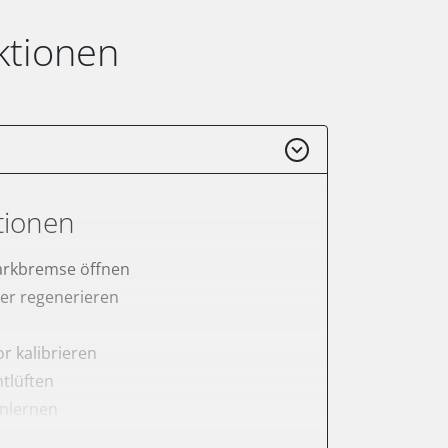
ktionen
tionen
arkbremse öffnen
lter regenerieren
r kalibrieren
tlüften
anlernen
rnen