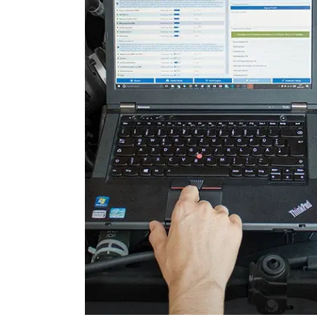
Servolenkung
Sitzpositionsspeicher Fahr
Soudsystemverstärker
Soundsystem
Stand-/Zusatzheizung
Telefon-/Notruf-System
Türsteuergerät vorne links
Türsteuergerät vorne rech
Verteilergetriebe
Wegfahrsperre
Zentralelektronik
Zentralelektronik hinten
Zentralelektronik vorne