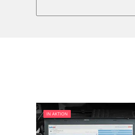
Diagnoseschnittstelle (EOB
Diesel Additiv-System
Einparkhilfe
Feststellbremse (EPB / SBC)
Getriebesteuerung
Global Positioning System 
Heckklappe
Klimaanlage
Kombiinstrument
Lenkradwinkel-Sensor
Lenksäuleneinheit
Lichtsteuerung
Medienplayer
IN AKTION
Motorsteuerung (EMS)
Navigationssystem
Sensorelektronik