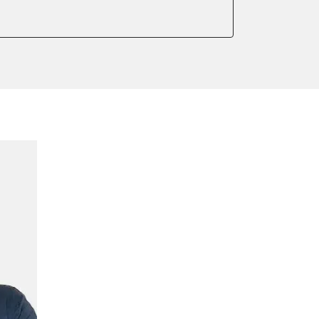
er anlernen
arkbremse kalibrieren
ellung
meter zurücksetzen
or Nullpunkt-Kompensation
ter einstellen
lter wechseln
Sensor anlernen
arkbremse schließen
ng
Initialisierung
onswerte zurücksetzen
ellen
lernen
igungssensor Nullpunkt-