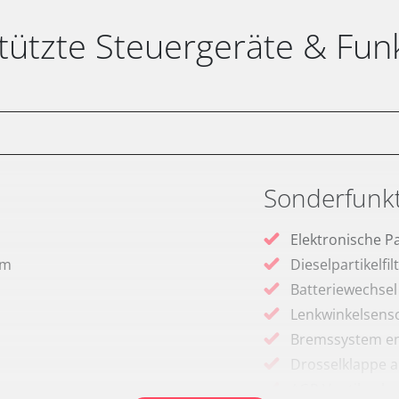
tützte Steuergeräte & Fun
Sonderfunk
Elektronische P
em
Dieselpartikelfi
Batteriewechsel
Lenkwinkelsenso
Bremssystem en
Drosselklappe 
AGR Ventil anle