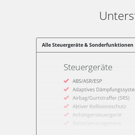
Unters
Alle Steuergeräte & Sonderfunktionen
Steuergeräte
ABS/ASR/ESP
Adaptives Dämpfungssyst
Airbag/Gurtstraffer (SRS)
Aktiver Kollisionsschutz
Anhängersteuergerät
Batteriemanagement
Dachbedieneinheit (DBE)