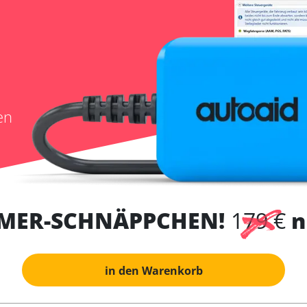
en
MER-SCHNÄPPCHEN!
179 €
n
in den Warenkorb