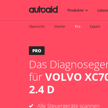
Produkte
Lösu
Übersicht
Starter
Pro
Expert
PRO
Das Diagnosegerä
für
VOLVO XC70 
2.4 D
Alle Steuergeräte scannen