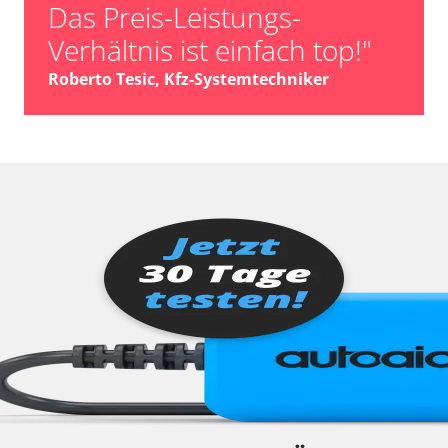
Das Preis-Leistungs-
Verhältnis ist einfach top!"
Roberto Tesic, Kfz-Systemtechniker