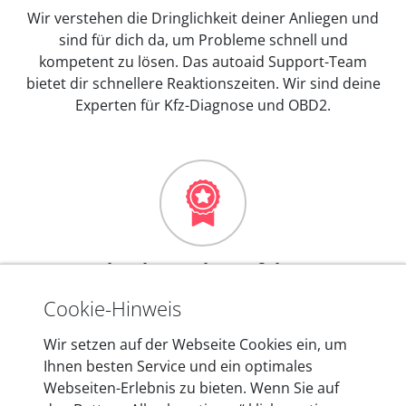
Wir verstehen die Dringlichkeit deiner Anliegen und
sind für dich da, um Probleme schnell und
kompetent zu lösen. Das autoaid Support-Team
bietet dir schnellere Reaktionszeiten. Wir sind deine
Experten für Kfz-Diagnose und OBD2.
Mehr als 10 Jahre Erfahrung
In den Kfz-Diagnosegeräten von autoaid stecken
Cookie-Hinweis
mehr als 10 Jahre Erfahrung, und auch in Zukunft
Wir setzen auf der Webseite Cookies ein, um
entwickeln wir unsere Produkte am Standort in
Ihnen besten Service und ein optimales
Berlin laufend weiter. Auf diese Qualität vertrauen
Webseiten-Erlebnis zu bieten. Wenn Sie auf
heute mehr als 60.000 Privatkunden und