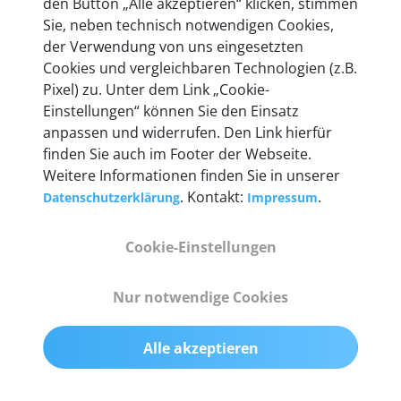
den Button „Alle akzeptieren“ klicken, stimmen
Unternehmen.
Sie, neben technisch notwendigen Cookies,
der Verwendung von uns eingesetzten
Cookies und vergleichbaren Technologien (z.B.
Pixel) zu. Unter dem Link „Cookie-
Einstellungen“ können Sie den Einsatz
Technische Details &
anpassen und widerrufen. Den Link hierfür
Lieferumfang
finden Sie auch im Footer der Webseite.
Weitere Informationen finden Sie in unserer
. Kontakt:
.
Datenschutzerklärung
Impressum
Abmessungen
Cookie-Einstellungen
55 mm x 25 mm x 12 mm
Nur notwendige Cookies
Gewicht
200 g
Alle akzeptieren
OBD2-Pins