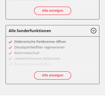
Batteriemanagement
Alle anzeigen
Dachbedieneinheit (DBE)
Diagnoseschnittstelle (EOBD/OBDII)
Diesel Additiv-System
Einparkhilfe
Alle Sonderfunktionen
Feststellbremse (EPB / SBC)
Getriebesteuerung
Elektronische Parkbremse öffnen
Global Positioning System (GPS)
Dieselpartikelfilter regenerieren
Heckklappe
Batteriewechsel
Klimaanlage
Lenkwinkelsensor kalibrieren
Kombiinstrument
Bremssystem entlüften
Lenkradwinkel-Sensor
Drosselklappe anlernen
Lenksäuleneinheit
Alle anzeigen
AGR Ventil anlernen
Lichtsteuerung
Luftmassenmesser anlernen
Medienplayer
Elektronische Parkbremse kalibrieren
Motorsteuerung (EMS)
Ölservicerückstellung
Navigationssystem
Anpassungsparameter zurücksetzen
Sensorelektronik
Bremsdrucksensor Nullpunkt-Kompensation