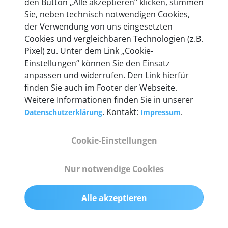
den Button „Alle akzeptieren“ klicken, stimmen
Unternehmen.
Sie, neben technisch notwendigen Cookies,
der Verwendung von uns eingesetzten
Cookies und vergleichbaren Technologien (z.B.
Pixel) zu. Unter dem Link „Cookie-
Einstellungen“ können Sie den Einsatz
Technische Details &
anpassen und widerrufen. Den Link hierfür
Lieferumfang
finden Sie auch im Footer der Webseite.
Weitere Informationen finden Sie in unserer
. Kontakt:
.
Datenschutzerklärung
Impressum
Abmessungen
Cookie-Einstellungen
55 mm x 25 mm x 12 mm
Nur notwendige Cookies
Gewicht
200 g
Alle akzeptieren
OBD2-Pins