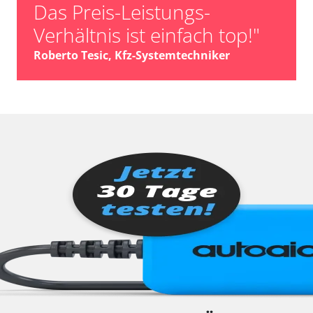
Das Preis-Leistungs-
Verhältnis ist einfach top!"
Roberto Tesic, Kfz-Systemtechniker