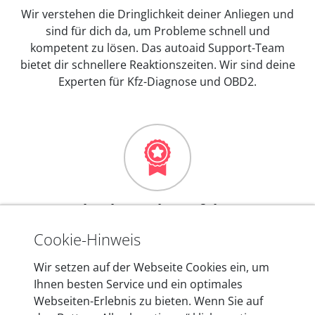
Wir verstehen die Dringlichkeit deiner Anliegen und
sind für dich da, um Probleme schnell und
kompetent zu lösen. Das autoaid Support-Team
bietet dir schnellere Reaktionszeiten. Wir sind deine
Experten für Kfz-Diagnose und OBD2.
Mehr als 10 Jahre Erfahrung
In den Kfz-Diagnosegeräten von autoaid stecken
Cookie-Hinweis
mehr als 10 Jahre Erfahrung, und auch in Zukunft
Wir setzen auf der Webseite Cookies ein, um
entwickeln wir unsere Produkte am Standort in
Ihnen besten Service und ein optimales
Berlin laufend weiter. Auf diese Qualität vertrauen
Webseiten-Erlebnis zu bieten. Wenn Sie auf
heute mehr als 60.000 Privatkunden und