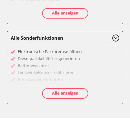
Batteriemanagement
Alle anzeigen
Dachbedieneinheit (DBE)
Diagnoseschnittstelle (EOBD/OBDII)
Diesel Additiv-System
Einparkhilfe
Alle Sonderfunktionen
Feststellbremse (EPB / SBC)
Getriebesteuerung
Elektronische Parkbremse öffnen
Global Positioning System (GPS)
Dieselpartikelfilter regenerieren
Heckklappe
Batteriewechsel
Klimaanlage
Lenkwinkelsensor kalibrieren
Kombiinstrument
Bremssystem entlüften
Lenkradwinkel-Sensor
Drosselklappe anlernen
Lenksäuleneinheit
Alle anzeigen
AGR Ventil anlernen
Lichtsteuerung
Luftmassenmesser anlernen
Medienplayer
Elektronische Parkbremse kalibrieren
Motorsteuerung (EMS)
Ölservicerückstellung
Navigationssystem
Anpassungsparameter zurücksetzen
Sensorelektronik
Bremsdrucksensor Nullpunkt-Kompensation