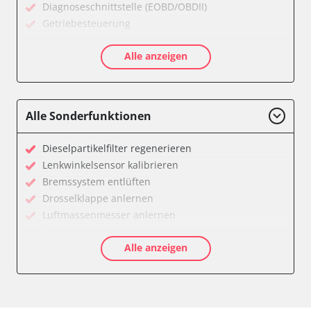
Diagnoseschnittstelle (EOBD/OBDII)
Getriebesteuerung
Klimaanlage
Alle anzeigen
Kombiinstrument
Motorsteuerung (EMS)
Servolenkung
Start Authentifikation
Alle Sonderfunktionen
Wegfahrsperre
Zentralelektronik
Dieselpartikelfilter regenerieren
Verfügbarkeit abhängig von Modell, Motorisierung, Ausstattung
Lenkwinkelsensor kalibrieren
und Konfiguration
Bremssystem entlüften
Drosselklappe anlernen
Luftmassenmesser anlernen
Ölservicerückstellung
Alle anzeigen
Dieselpartikelfilter einstellen
Differenzdruck Sensor anlernen
Grundeinstellung
Lamdasonde anlernen