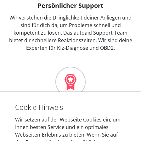
Persönlicher Support
Wir verstehen die Dringlichkeit deiner Anliegen und
sind für dich da, um Probleme schnell und
kompetent zu lösen. Das autoaid Support-Team
bietet dir schnellere Reaktionszeiten. Wir sind deine
Experten für Kfz-Diagnose und OBD2.
Mehr als 10 Jahre Erfahrung
Cookie-Hinweis
In den Kfz-Diagnosegeräten von autoaid stecken
Wir setzen auf der Webseite Cookies ein, um
mehr als 10 Jahre Erfahrung, und auch in Zukunft
Ihnen besten Service und ein optimales
entwickeln wir unsere Produkte am Standort in
Webseiten-Erlebnis zu bieten. Wenn Sie auf
Berlin laufend weiter. Auf diese Qualität vertrauen