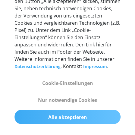
den Button „Alle akzeptieren“ klicken, stimmen
heute mehr als 60.000 Privatkunden und
Sie, neben technisch notwendigen Cookies,
Unternehmen.
der Verwendung von uns eingesetzten
Cookies und vergleichbaren Technologien (z.B.
Pixel) zu. Unter dem Link „Cookie-
Einstellungen“ können Sie den Einsatz
anpassen und widerrufen. Den Link hierfür
Technische Details &
finden Sie auch im Footer der Webseite.
Weitere Informationen finden Sie in unserer
Lieferumfang
. Kontakt:
.
Datenschutzerklärung
Impressum
Cookie-Einstellungen
Abmessungen
55 mm x 25 mm x 12 mm
Nur notwendige Cookies
Gewicht
Alle akzeptieren
200 g