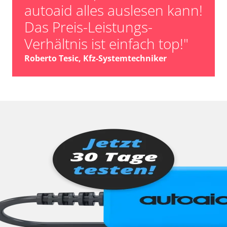
autoaid alles auslesen kann!
Das Preis-Leistungs-
Verhältnis ist einfach top!"
Roberto Tesic, Kfz-Systemtechniker