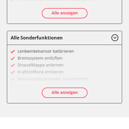
Gateway
Alle anzeigen
Getriebesteuerung
Klimaanlage
Kombiinstrument
Lenksäuleneinheit
Alle Sonderfunktionen
Motorsteuerung (EMS)
Servolenkung
Lenkwinkelsensor kalibrieren
Soundsystem
Bremssystem entlüften
Zentralelektronik vorne
Drosselklappe anlernen
Verfügbarkeit abhängig von Modell, Motorisierung, Ausstattung
Kraftstofftank entleeren
und Konfiguration
Anpassungsparameter zurücksetzen
Grundeinstellung
Alle anzeigen
Lamdasonde anlernen
Scheinwerfereinstellung
Servicerückstellung
Steuergerät Initialisierung
Steuergerät zurücksetzen