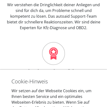
Wir verstehen die Dringlichkeit deiner Anliegen und
sind für dich da, um Probleme schnell und
kompetent zu lösen. Das autoaid Support-Team
bietet dir schnellere Reaktionszeiten. Wir sind deine
Experten für Kfz-Diagnose und OBD2.
Mehr als 10 Jahre Erfahrung
In den Kfz-Diagnosegeräten von autoaid stecken
Cookie-Hinweis
mehr als 10 Jahre Erfahrung, und auch in Zukunft
Wir setzen auf der Webseite Cookies ein, um
entwickeln wir unsere Produkte am Standort in
Ihnen besten Service und ein optimales
Berlin laufend weiter. Auf diese Qualität vertrauen
Webseiten-Erlebnis zu bieten. Wenn Sie auf
heute mehr als 60.000 Privatkunden und