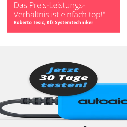
Das Preis-Leistungs-
Verhältnis ist einfach top!"
Roberto Tesic, Kfz-Systemtechniker