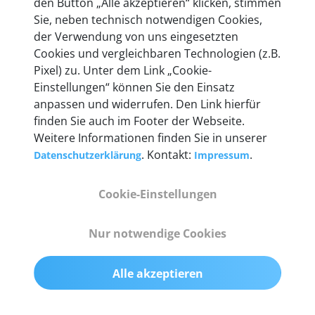
den Button „Alle akzeptieren“ klicken, stimmen
Unternehmen.
Sie, neben technisch notwendigen Cookies,
der Verwendung von uns eingesetzten
Cookies und vergleichbaren Technologien (z.B.
Pixel) zu. Unter dem Link „Cookie-
Einstellungen“ können Sie den Einsatz
Technische Details &
anpassen und widerrufen. Den Link hierfür
Lieferumfang
finden Sie auch im Footer der Webseite.
Weitere Informationen finden Sie in unserer
. Kontakt:
.
Datenschutzerklärung
Impressum
Abmessungen
Cookie-Einstellungen
55 mm x 25 mm x 12 mm
Nur notwendige Cookies
Gewicht
200 g
Alle akzeptieren
OBD2-Pins