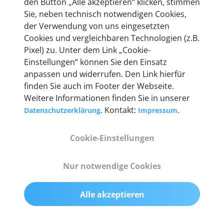
den Button „Alle akzeptieren“ klicken, stimmen
heute mehr als 60.000 Privatkunden und
Sie, neben technisch notwendigen Cookies,
Unternehmen.
der Verwendung von uns eingesetzten
Cookies und vergleichbaren Technologien (z.B.
Pixel) zu. Unter dem Link „Cookie-
Einstellungen“ können Sie den Einsatz
anpassen und widerrufen. Den Link hierfür
Technische Details &
finden Sie auch im Footer der Webseite.
Weitere Informationen finden Sie in unserer
Lieferumfang
. Kontakt:
.
Datenschutzerklärung
Impressum
Cookie-Einstellungen
Abmessungen
55 mm x 25 mm x 12 mm
Nur notwendige Cookies
Gewicht
Alle akzeptieren
200 g