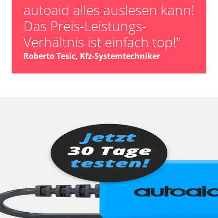
autoaid alles auslesen kann!
Das Preis-Leistungs-
Verhältnis ist einfach top!"
Roberto Tesic, Kfz-Systemtechniker