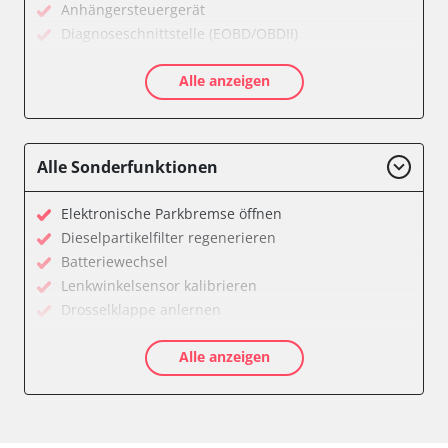
Anhängersteuergerät
Diagnoseschnittstelle (EOBD/OBDII)
Einparkhilfe
Alle anzeigen
Einparkhilfe Lenkhilfe
Gateway
Getriebesteuerung
Heckklappe
Alle Sonderfunktionen
Klimaanlage
Kombiinstrument
Elektronische Parkbremse öffnen
Lenkradelektronik
Dieselpartikelfilter regenerieren
Lenkradwinkel-Sensor
Batteriewechsel
Leuchtweitenregulierung (LWR)
Lenkwinkelsensor kalibrieren
Medienplayer 3
Drosselklappe anlernen
Motorsteuerung (EMS)
AGR Ventil anlernen
Navigationssystem
Alle anzeigen
Luftmassenmesser anlernen
Radio
Kraftstofftank entleeren
Servolenkung
Abblendgeschwindigkeit
Sitzpositionsspeicher Fahrer
Anpassungsparameter zurücksetzen
Soundsystem