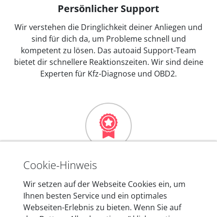
Persönlicher Support
Wir verstehen die Dringlichkeit deiner Anliegen und
sind für dich da, um Probleme schnell und
kompetent zu lösen. Das autoaid Support-Team
bietet dir schnellere Reaktionszeiten. Wir sind deine
Experten für Kfz-Diagnose und OBD2.
Mehr als 10 Jahre Erfahrung
Cookie-Hinweis
In den Kfz-Diagnosegeräten von autoaid stecken
Wir setzen auf der Webseite Cookies ein, um
mehr als 10 Jahre Erfahrung, und auch in Zukunft
Ihnen besten Service und ein optimales
entwickeln wir unsere Produkte am Standort in
Webseiten-Erlebnis zu bieten. Wenn Sie auf
Berlin laufend weiter. Auf diese Qualität vertrauen