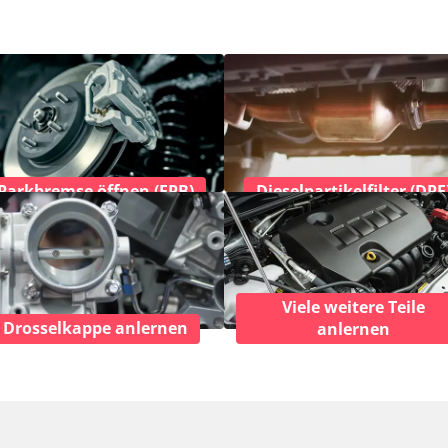
Parkbremse öffnen (EPB)
Dieselpartikelfilter (DPF
Viele weitere Teile
Drosselkappe anlernen
anlernen