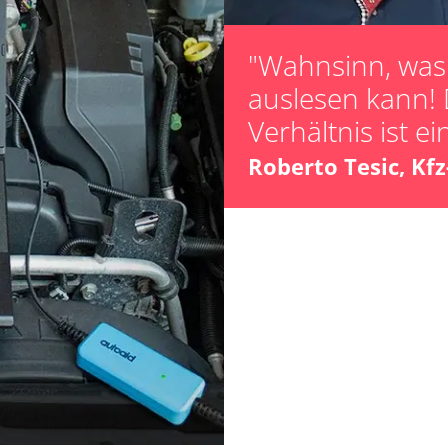
"Wahnsinn, was 
auslesen kann! 
ts
Verhältnis ist ei
ts
Roberto Tesic, Kf
Verfügbarkeit abhängig von Modell, Motorisierung, Ausstattung und Konfiguration