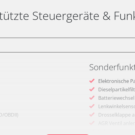
tützte Steuergeräte & Fun
Sonderfunk
Elektronische P
Dieselpartikelfi
Batteriewechsel
Lenkwinkelsenso
D/OBDII)
Drosselklappe 
AGR Ventil anle
Luftmassenmess