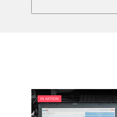
Gateway
Getriebesteuerung
Heckklappe
Klimaanlage
Kombiinstrument
Lenkradelektronik
Lenkradwinkel-Sensor
Leuchtweitenregulierung (
Medienplayer 3
Motorsteuerung (EMS)
Navigationssystem
Radio
Servolenkung
IN AKTION
Sitzpositionsspeicher Fahr
Soundsystem
Stand-/Zusatzheizung 2