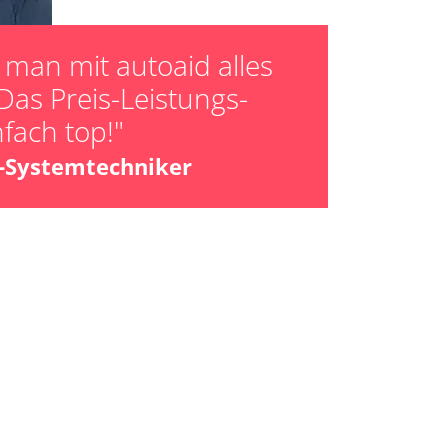
man mit autoaid alles
Das Preis-Leistungs-
nfach top!"
z-Systemtechniker