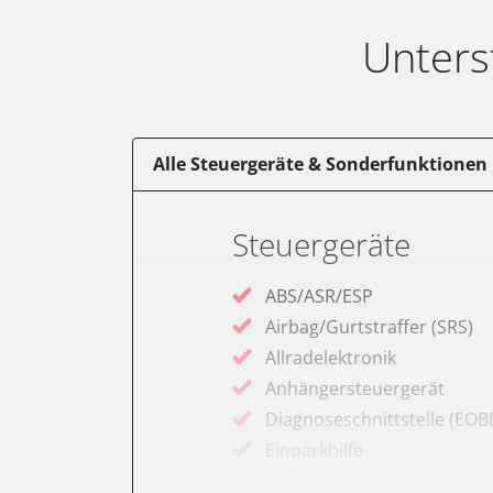
Unters
Alle Steuergeräte & Sonderfunktionen
Steuergeräte
ABS/ASR/ESP
Airbag/Gurtstraffer (SRS)
Allradelektronik
Anhängersteuergerät
Diagnoseschnittstelle (EOB
Einparkhilfe
Einparkhilfe Lenkhilfe