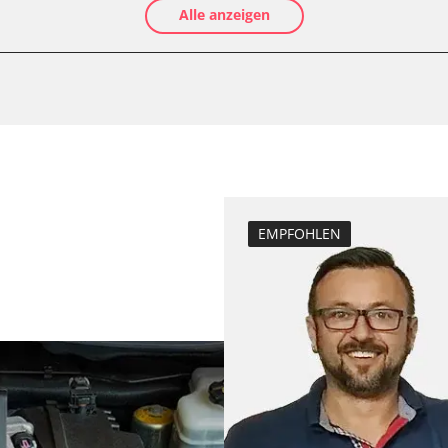
Alle anzeigen
Kraftstofftank e
Abblendgeschwi
Anpassungspara
Dieselpartikelfi
Differenzdruck 
Einspritzdüsen 
Elektronische P
LWR)
Grundeinstellu
EMPFOHLEN
Injektoren einst
Kodierung der R
Lamdasonde an
Scheinwerferein
Servicerückstel
er
Turbolader Ada
Zurücksetzen d