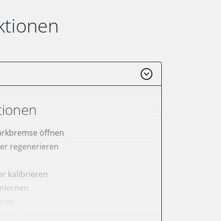
ktionen
tionen
arkbremse öffnen
lter regenerieren
r kalibrieren
anlernen
rnen
er anlernen