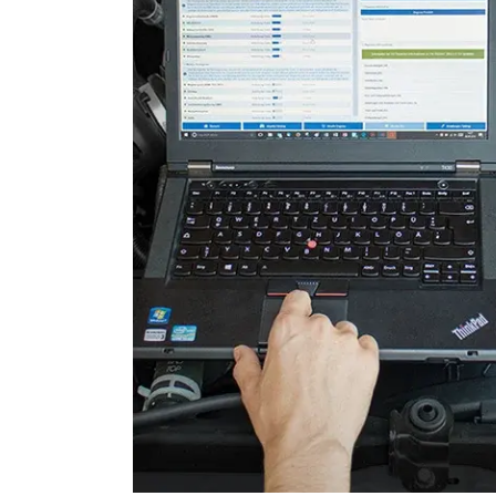
Start Authentifikation
Telefon-/Notruf-System
Türsteuergerät hinten links
Türsteuergerät hinten rech
Türsteuergerät vorne links
Türsteuergerät vorne rech
Wegfahrsperre
Zentralelektronik
Zentralelektronik 2
Zentralmodul Komfort