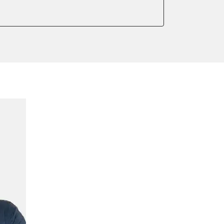
ntleeren
ndigkeit
meter zurücksetzen
lter wechseln
Sensor anlernen
anlernen
arkbremse schließen
ng
ellen
eifendruckvariante
lernen
stellung
lung
ptionswerte zurücksetzen
er AGR Adaptionswerte