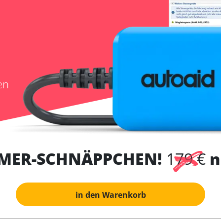
en
MER-SCHNÄPPCHEN!
179 €
n
in den Warenkorb