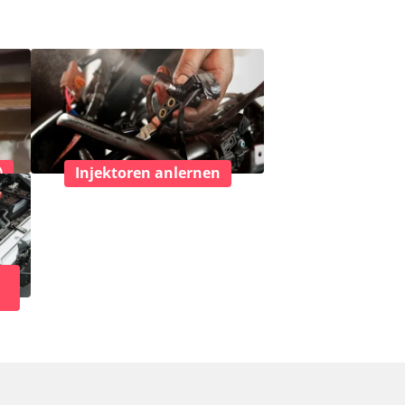
)
Injektoren anlernen