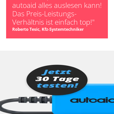
autoaid alles auslesen kann!
Das Preis-Leistungs-
Verhältnis ist einfach top!"
Roberto Tesic, Kfz-Systemtechniker