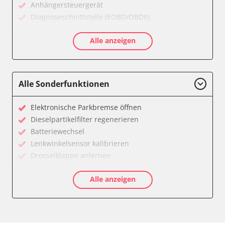
Anhängersteuergerät
Diagnoseschnittstelle (EOBD/OBDII)
Einparkhilfe
Alle anzeigen
Einparkhilfe Lenkhilfe
Gateway
Getriebesteuerung
Heckklappe
Alle Sonderfunktionen
Klimaanlage
Kombiinstrument
Elektronische Parkbremse öffnen
Lenkradelektronik
Dieselpartikelfilter regenerieren
Lenkradwinkel-Sensor
Batteriewechsel
Leuchtweitenregulierung (LWR)
Lenkwinkelsensor kalibrieren
Medienplayer 3
Drosselklappe anlernen
Motorsteuerung (EMS)
AGR Ventil anlernen
Navigationssystem
Alle anzeigen
Luftmassenmesser anlernen
Radio
Kraftstofftank entleeren
Servolenkung
Abblendgeschwindigkeit
Sitzpositionsspeicher Fahrer
Anpassungsparameter zurücksetzen
Soundsystem