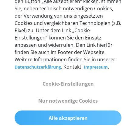
den Button „Alle akzeptieren“ klicken, stimmen
heute mehr als 60.000 Privatkunden und
Sie, neben technisch notwendigen Cookies,
Unternehmen.
der Verwendung von uns eingesetzten
Cookies und vergleichbaren Technologien (z.B.
Pixel) zu. Unter dem Link „Cookie-
Einstellungen“ können Sie den Einsatz
anpassen und widerrufen. Den Link hierfür
Technische Details &
finden Sie auch im Footer der Webseite.
Weitere Informationen finden Sie in unserer
Lieferumfang
. Kontakt:
.
Datenschutzerklärung
Impressum
Cookie-Einstellungen
Abmessungen
55 mm x 25 mm x 12 mm
Nur notwendige Cookies
Gewicht
Alle akzeptieren
200 g