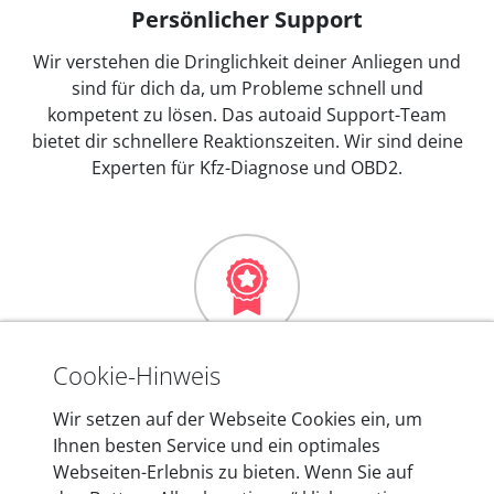
Persönlicher Support
Wir verstehen die Dringlichkeit deiner Anliegen und
sind für dich da, um Probleme schnell und
kompetent zu lösen. Das autoaid Support-Team
bietet dir schnellere Reaktionszeiten. Wir sind deine
Experten für Kfz-Diagnose und OBD2.
Mehr als 10 Jahre Erfahrung
Cookie-Hinweis
In den Kfz-Diagnosegeräten von autoaid stecken
Wir setzen auf der Webseite Cookies ein, um
mehr als 10 Jahre Erfahrung, und auch in Zukunft
Ihnen besten Service und ein optimales
entwickeln wir unsere Produkte am Standort in
Webseiten-Erlebnis zu bieten. Wenn Sie auf
Berlin laufend weiter. Auf diese Qualität vertrauen