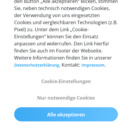
den Button „Alle akzeptieren“ klicken, stimmen
heute mehr als 60.000 Privatkunden und
Sie, neben technisch notwendigen Cookies,
Unternehmen.
der Verwendung von uns eingesetzten
Cookies und vergleichbaren Technologien (z.B.
Pixel) zu. Unter dem Link „Cookie-
Einstellungen“ können Sie den Einsatz
anpassen und widerrufen. Den Link hierfür
Technische Details &
finden Sie auch im Footer der Webseite.
Weitere Informationen finden Sie in unserer
Lieferumfang
. Kontakt:
.
Datenschutzerklärung
Impressum
Cookie-Einstellungen
Abmessungen
55 mm x 25 mm x 12 mm
Nur notwendige Cookies
Gewicht
Alle akzeptieren
200 g