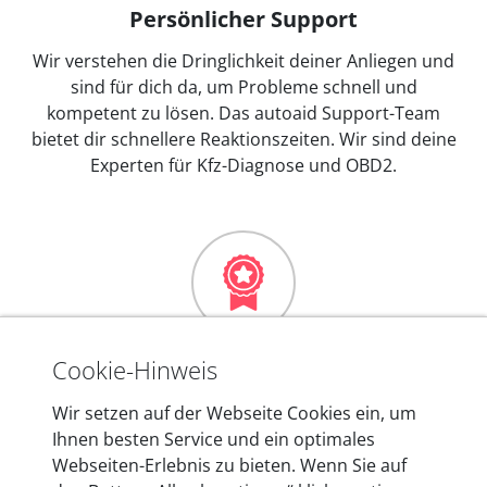
Persönlicher Support
Wir verstehen die Dringlichkeit deiner Anliegen und
sind für dich da, um Probleme schnell und
kompetent zu lösen. Das autoaid Support-Team
bietet dir schnellere Reaktionszeiten. Wir sind deine
Experten für Kfz-Diagnose und OBD2.
Mehr als 10 Jahre Erfahrung
Cookie-Hinweis
In den Kfz-Diagnosegeräten von autoaid stecken
Wir setzen auf der Webseite Cookies ein, um
mehr als 10 Jahre Erfahrung, und auch in Zukunft
Ihnen besten Service und ein optimales
entwickeln wir unsere Produkte am Standort in
Webseiten-Erlebnis zu bieten. Wenn Sie auf
Berlin laufend weiter. Auf diese Qualität vertrauen