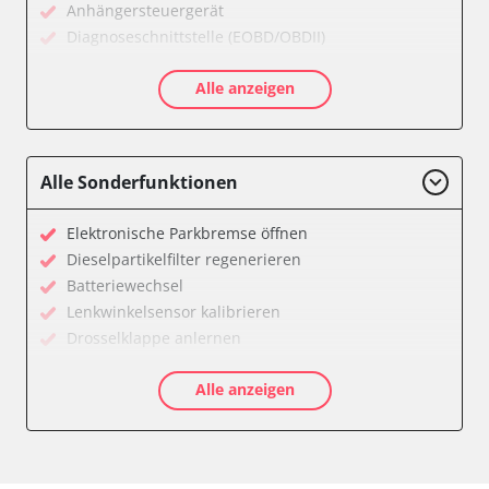
Anhängersteuergerät
Diagnoseschnittstelle (EOBD/OBDII)
Einparkhilfe
Alle anzeigen
Einparkhilfe Lenkhilfe
Gateway
Getriebesteuerung
Heckklappe
Alle Sonderfunktionen
Klimaanlage
Kombiinstrument
Elektronische Parkbremse öffnen
Lenkradelektronik
Dieselpartikelfilter regenerieren
Lenkradwinkel-Sensor
Batteriewechsel
Leuchtweitenregulierung (LWR)
Lenkwinkelsensor kalibrieren
Medienplayer 3
Drosselklappe anlernen
Motorsteuerung (EMS)
AGR Ventil anlernen
Navigationssystem
Alle anzeigen
Luftmassenmesser anlernen
Radio
Kraftstofftank entleeren
Servolenkung
Abblendgeschwindigkeit
Sitzpositionsspeicher Fahrer
Anpassungsparameter zurücksetzen
Soundsystem