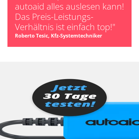
autoaid alles auslesen kann!
Das Preis-Leistungs-
Verhältnis ist einfach top!"
Roberto Tesic, Kfz-Systemtechniker