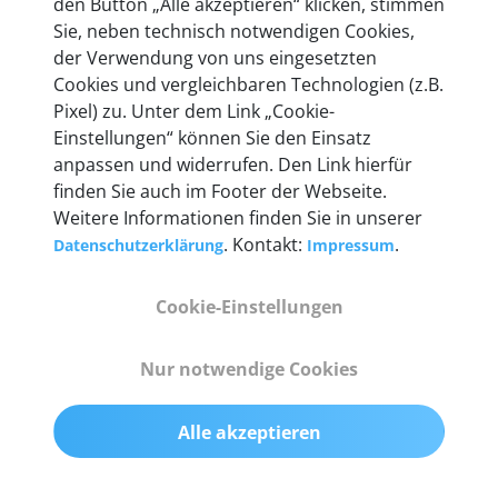
den Button „Alle akzeptieren“ klicken, stimmen
heute mehr als 60.000 Privatkunden und
Sie, neben technisch notwendigen Cookies,
Unternehmen.
der Verwendung von uns eingesetzten
Cookies und vergleichbaren Technologien (z.B.
Pixel) zu. Unter dem Link „Cookie-
Einstellungen“ können Sie den Einsatz
anpassen und widerrufen. Den Link hierfür
Technische Details &
finden Sie auch im Footer der Webseite.
Weitere Informationen finden Sie in unserer
Lieferumfang
. Kontakt:
.
Datenschutzerklärung
Impressum
Cookie-Einstellungen
Abmessungen
55 mm x 25 mm x 12 mm
Nur notwendige Cookies
Gewicht
Alle akzeptieren
200 g