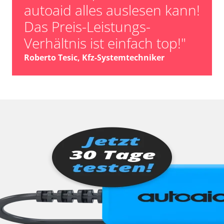
autoaid alles auslesen kann!
Das Preis-Leistungs-
Verhältnis ist einfach top!"
Roberto Tesic, Kfz-Systemtechniker