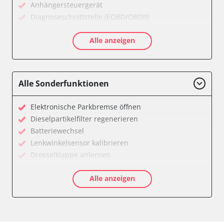
Anhängersteuergerät
Diagnoseschnittstelle (EOBD/OBDII)
Einparkhilfe
Alle anzeigen
Einparkhilfe Lenkhilfe
Gateway
Getriebesteuerung
Heckklappe
Alle Sonderfunktionen
Klimaanlage
Kombiinstrument
Elektronische Parkbremse öffnen
Lenkradelektronik
Dieselpartikelfilter regenerieren
Lenkradwinkel-Sensor
Batteriewechsel
Leuchtweitenregulierung (LWR)
Lenkwinkelsensor kalibrieren
Medienplayer 3
Drosselklappe anlernen
Motorsteuerung (EMS)
AGR Ventil anlernen
Navigationssystem
Alle anzeigen
Luftmassenmesser anlernen
Radio
Kraftstofftank entleeren
Servolenkung
Abblendgeschwindigkeit
Sitzpositionsspeicher Fahrer
Anpassungsparameter zurücksetzen
Soundsystem