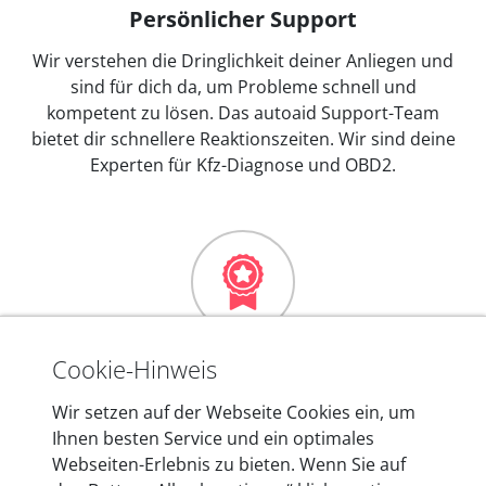
Persönlicher Support
Wir verstehen die Dringlichkeit deiner Anliegen und
sind für dich da, um Probleme schnell und
kompetent zu lösen. Das autoaid Support-Team
bietet dir schnellere Reaktionszeiten. Wir sind deine
Experten für Kfz-Diagnose und OBD2.
Mehr als 10 Jahre Erfahrung
Cookie-Hinweis
In den Kfz-Diagnosegeräten von autoaid stecken
Wir setzen auf der Webseite Cookies ein, um
mehr als 10 Jahre Erfahrung, und auch in Zukunft
Ihnen besten Service und ein optimales
entwickeln wir unsere Produkte am Standort in
Webseiten-Erlebnis zu bieten. Wenn Sie auf
Berlin laufend weiter. Auf diese Qualität vertrauen