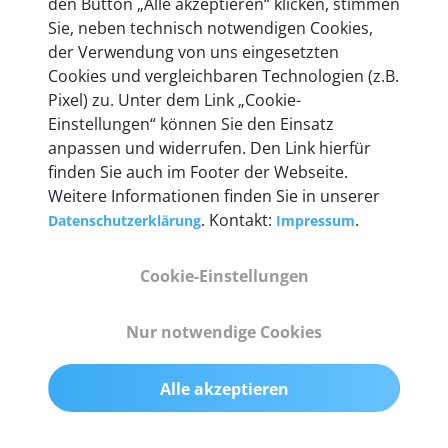
den Button „Alle akzeptieren“ klicken, stimmen
Unternehmen.
Sie, neben technisch notwendigen Cookies,
der Verwendung von uns eingesetzten
Cookies und vergleichbaren Technologien (z.B.
Pixel) zu. Unter dem Link „Cookie-
Einstellungen“ können Sie den Einsatz
Technische Details &
anpassen und widerrufen. Den Link hierfür
Lieferumfang
finden Sie auch im Footer der Webseite.
Weitere Informationen finden Sie in unserer
. Kontakt:
.
Datenschutzerklärung
Impressum
Abmessungen
Cookie-Einstellungen
55 mm x 25 mm x 12 mm
Nur notwendige Cookies
Gewicht
200 g
Alle akzeptieren
OBD2-Pins