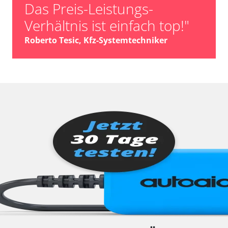
Das Preis-Leistungs-
Verhältnis ist einfach top!"
Roberto Tesic, Kfz-Systemtechniker