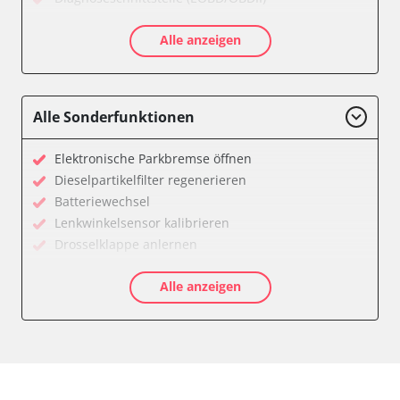
Einparkhilfe
Alle anzeigen
Einparkhilfe Lenkhilfe
Gateway
Getriebesteuerung
Heckklappe
Alle Sonderfunktionen
Klimaanlage
Kombiinstrument
Elektronische Parkbremse öffnen
Lenkradelektronik
Dieselpartikelfilter regenerieren
Lenkradwinkel-Sensor
Batteriewechsel
Leuchtweitenregulierung (LWR)
Lenkwinkelsensor kalibrieren
Medienplayer 3
Drosselklappe anlernen
Motorsteuerung (EMS)
AGR Ventil anlernen
Navigationssystem
Alle anzeigen
Luftmassenmesser anlernen
Radio
Kraftstofftank entleeren
Servolenkung
Abblendgeschwindigkeit
Sitzpositionsspeicher Fahrer
Anpassungsparameter zurücksetzen
Soundsystem
Dieselpartikelfilter wechseln
Stand-/Zusatzheizung 2
Differenzdruck Sensor anlernen