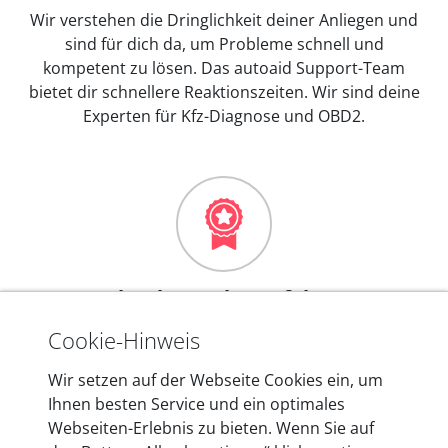
Wir verstehen die Dringlichkeit deiner Anliegen und
sind für dich da, um Probleme schnell und
kompetent zu lösen. Das autoaid Support-Team
bietet dir schnellere Reaktionszeiten. Wir sind deine
Experten für Kfz-Diagnose und OBD2.
Mehr als 10 Jahre Erfahrung
In den Kfz-Diagnosegeräten von autoaid stecken
Cookie-Hinweis
mehr als 10 Jahre Erfahrung, und auch in Zukunft
Wir setzen auf der Webseite Cookies ein, um
entwickeln wir unsere Produkte am Standort in
Ihnen besten Service und ein optimales
Berlin laufend weiter. Auf diese Qualität vertrauen
Webseiten-Erlebnis zu bieten. Wenn Sie auf
heute mehr als 60.000 Privatkunden und