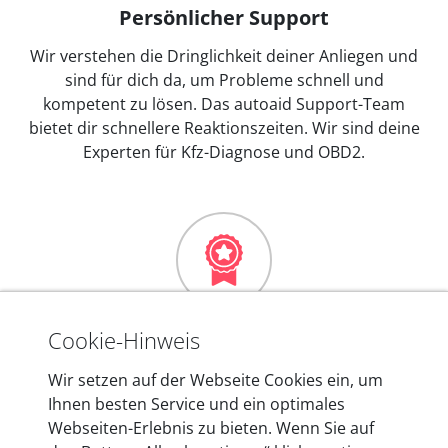
Persönlicher Support
Wir verstehen die Dringlichkeit deiner Anliegen und
sind für dich da, um Probleme schnell und
kompetent zu lösen. Das autoaid Support-Team
bietet dir schnellere Reaktionszeiten. Wir sind deine
Experten für Kfz-Diagnose und OBD2.
Mehr als 10 Jahre Erfahrung
Cookie-Hinweis
In den Kfz-Diagnosegeräten von autoaid stecken
Wir setzen auf der Webseite Cookies ein, um
mehr als 10 Jahre Erfahrung, und auch in Zukunft
Ihnen besten Service und ein optimales
entwickeln wir unsere Produkte am Standort in
Webseiten-Erlebnis zu bieten. Wenn Sie auf
Berlin laufend weiter. Auf diese Qualität vertrauen