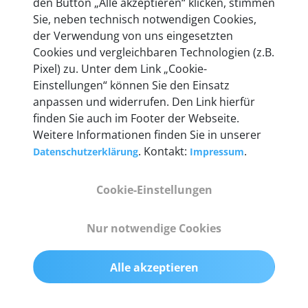
den Button „Alle akzeptieren“ klicken, stimmen
heute mehr als 60.000 Privatkunden und
Sie, neben technisch notwendigen Cookies,
Unternehmen.
der Verwendung von uns eingesetzten
Cookies und vergleichbaren Technologien (z.B.
Pixel) zu. Unter dem Link „Cookie-
Einstellungen“ können Sie den Einsatz
anpassen und widerrufen. Den Link hierfür
Technische Details &
finden Sie auch im Footer der Webseite.
Weitere Informationen finden Sie in unserer
Lieferumfang
. Kontakt:
.
Datenschutzerklärung
Impressum
Cookie-Einstellungen
Abmessungen
55 mm x 25 mm x 12 mm
Nur notwendige Cookies
Gewicht
Alle akzeptieren
200 g