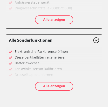
Anhängersteuergerät
Diagnoseschnittstelle (EOBD/OBDII)
Einparkhilfe
Alle anzeigen
Einparkhilfe Lenkhilfe
Gateway
Getriebesteuerung
Heckklappe
Alle Sonderfunktionen
Klimaanlage
Kombiinstrument
Elektronische Parkbremse öffnen
Lenkradelektronik
Dieselpartikelfilter regenerieren
Lenkradwinkel-Sensor
Batteriewechsel
Leuchtweitenregulierung (LWR)
Lenkwinkelsensor kalibrieren
Medienplayer 3
Drosselklappe anlernen
Motorsteuerung (EMS)
AGR Ventil anlernen
Navigationssystem
Alle anzeigen
Luftmassenmesser anlernen
Radio
Kraftstofftank entleeren
Servolenkung
Abblendgeschwindigkeit
Sitzpositionsspeicher Fahrer
Anpassungsparameter zurücksetzen
Soundsystem