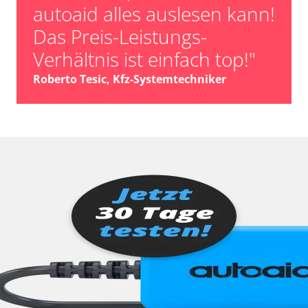
autoaid alles auslesen kann!
Das Preis-Leistungs-
Verhältnis ist einfach top!"
Roberto Tesic, Kfz-Systemtechniker