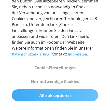
den Button „Alle akzeptieren“ klicken, stimmen
Unternehmen.
Sie, neben technisch notwendigen Cookies,
der Verwendung von uns eingesetzten
Cookies und vergleichbaren Technologien (z.B.
Pixel) zu. Unter dem Link „Cookie-
Einstellungen“ können Sie den Einsatz
Technische Details &
anpassen und widerrufen. Den Link hierfür
Lieferumfang
finden Sie auch im Footer der Webseite.
Weitere Informationen finden Sie in unserer
. Kontakt:
.
Datenschutzerklärung
Impressum
Abmessungen
Cookie-Einstellungen
55 mm x 25 mm x 12 mm
Nur notwendige Cookies
Gewicht
200 g
Alle akzeptieren
OBD2-Pins