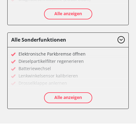
Einparkhilfe
Alle anzeigen
Einparkhilfe Lenkhilfe
Gateway
Getriebesteuerung
Heckklappe
Alle Sonderfunktionen
Klimaanlage
Kombiinstrument
Elektronische Parkbremse öffnen
Lenkradelektronik
Dieselpartikelfilter regenerieren
Lenkradwinkel-Sensor
Batteriewechsel
Leuchtweitenregulierung (LWR)
Lenkwinkelsensor kalibrieren
Medienplayer 3
Drosselklappe anlernen
Motorsteuerung (EMS)
AGR Ventil anlernen
Navigationssystem
Alle anzeigen
Luftmassenmesser anlernen
Radio
Kraftstofftank entleeren
Servolenkung
Abblendgeschwindigkeit
Sitzpositionsspeicher Fahrer
Anpassungsparameter zurücksetzen
Soundsystem
Dieselpartikelfilter wechseln
Stand-/Zusatzheizung 2
Differenzdruck Sensor anlernen