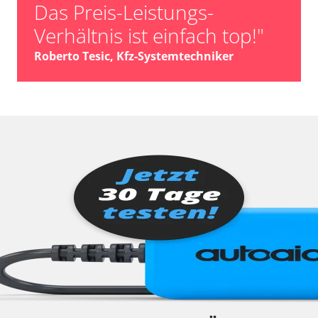
Das Preis-Leistungs-
Verhältnis ist einfach top!"
Roberto Tesic, Kfz-Systemtechniker