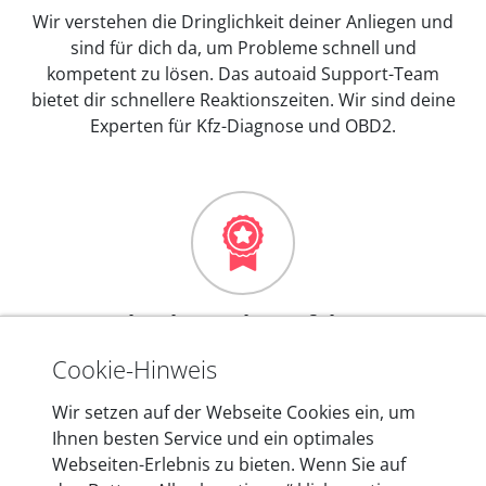
Wir verstehen die Dringlichkeit deiner Anliegen und
sind für dich da, um Probleme schnell und
kompetent zu lösen. Das autoaid Support-Team
bietet dir schnellere Reaktionszeiten. Wir sind deine
Experten für Kfz-Diagnose und OBD2.
Mehr als 10 Jahre Erfahrung
In den Kfz-Diagnosegeräten von autoaid stecken
Cookie-Hinweis
mehr als 10 Jahre Erfahrung, und auch in Zukunft
Wir setzen auf der Webseite Cookies ein, um
entwickeln wir unsere Produkte am Standort in
Ihnen besten Service und ein optimales
Berlin laufend weiter. Auf diese Qualität vertrauen
Webseiten-Erlebnis zu bieten. Wenn Sie auf
heute mehr als 60.000 Privatkunden und